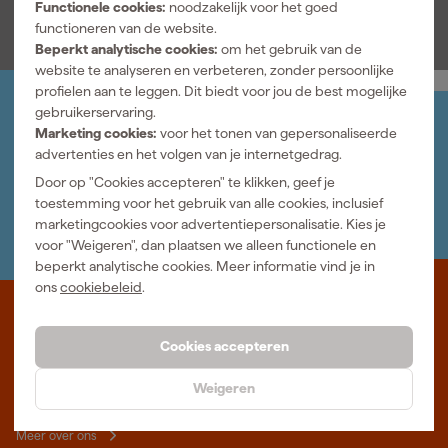
Functionele cookies:
noodzakelijk voor het goed
functioneren van de website.
Beperkt analytische cookies:
om het gebruik van de
website te analyseren en verbeteren, zonder persoonlijke
profielen aan te leggen. Dit biedt voor jou de best mogelijke
gebruikerservaring.
Jouw account
Marketing cookies:
voor het tonen van gepersonaliseerde
Log-in en beheer je bestellingen en gegevens
advertenties en het volgen van je internetgedrag.
Nieuwsbrief
Door op "Cookies accepteren" te klikken, geef je
Inschrijven wekelijkse nieuwsbrief
toestemming voor het gebruik van alle cookies, inclusief
Wij helpen je graag
marketingcookies voor advertentiepersonalisatie. Kies je
Neem contact op met één van onze specialisten.
voor "Weigeren", dan plaatsen we alleen functionele en
beperkt analytische cookies. Meer informatie vind je in
ons
cookiebeleid
.
Waar staat Gereedschapcentrum voor
Cookies accepteren
Professioneel gereedschap met advies op maat: wij zijn dé online
specialist, wat je project ook is. Gereedschapcentrum is Beter
Weigeren
Maken.
Meer over ons