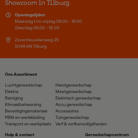
Showroom in Tilburg
Openingstijden
Maandag t/m vrijdag 08:00 - 18:00
Zaterdag 08:00 - 16:00
Zevenheuvelenweg 25
5048 AN Tilburg
Ons Assortiment
Luchtgereedschap
Handgereedschap
Elektra
Meetgereedschap
Reiniging
Elektrisch gereedschap
Klimaatbeheersing
Accu gereedschap
Bevestigingsmateriaal
Accessoires
PBM en werkkleding
Tuingereedschap
Transport en werkplaats
Verf & verfbenodigdheden
Hulp & contact
Gereedschapcentrum