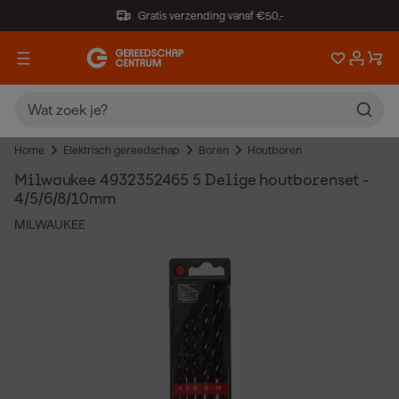
Gratis verzending vanaf €50,-
Home
Elektrisch gereedschap
Boren
Houtboren
Milwaukee 4932352465 5 Delige houtborenset -
4/5/6/8/10mm
MILWAUKEE