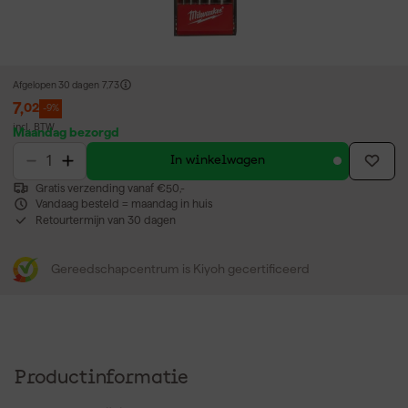
Afgelopen 30 dagen
7,73
7
,
02
-9%
incl. BTW
Maandag bezorgd
In winkelwagen
Gratis verzending vanaf €50,-
Vandaag besteld = maandag in huis
Retourtermijn van 30 dagen
Gereedschapcentrum is Kiyoh gecertificeerd
Productinformatie