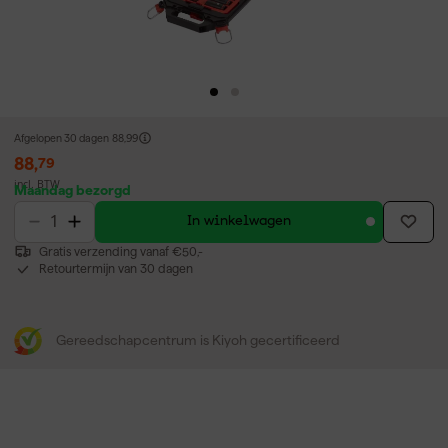
Afgelopen 30 dagen
88,99
88
,
79
incl. BTW
Maandag bezorgd
In winkelwagen
Gratis verzending vanaf €50,-
Retourtermijn van 30 dagen
Gereedschapcentrum is Kiyoh gecertificeerd