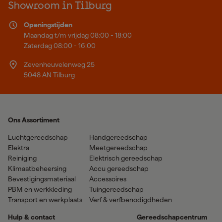
Showroom in Tilburg
Openingstijden
Maandag t/m vrijdag 08:00 - 18:00
Zaterdag 08:00 - 16:00
Zevenheuvelenweg 25
5048 AN Tilburg
Ons Assortiment
Luchtgereedschap
Handgereedschap
Elektra
Meetgereedschap
Reiniging
Elektrisch gereedschap
Klimaatbeheersing
Accu gereedschap
Bevestigingsmateriaal
Accessoires
PBM en werkkleding
Tuingereedschap
Transport en werkplaats
Verf & verfbenodigdheden
Hulp & contact
Gereedschapcentrum