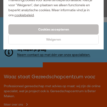
marketingcookies voor advertentiepersonalisatie. Kies je
incl. BTW
voor "Weigeren", dan plaatsen we alleen functionele en
beperkt analytische cookies. Meer informatie vind je in
ons
cookiebeleid
.
Cookies accepteren
Jouw account
Log-in en beheer je bestellingen en gegevens
Weigeren
Nieuwsbrief
Inschrijven wekelijkse nieuwsbrief
Wij helpen je graag
Neem contact op met één van onze specialisten.
Waar staat Gereedschapcentrum voor
Professioneel gereedschap met advies op maat: wij zijn dé online
specialist, wat je project ook is. Gereedschapcentrum is Beter
Maken.
Meer over ons