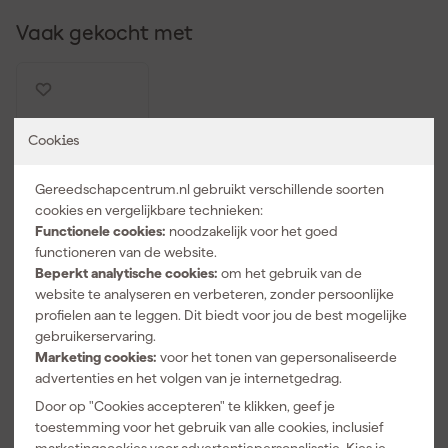
een gleuf voor veiligheidsaccessoires, ben je niet alleen efficiënt,
maar ook veilig bezig. Dus, wat let je, pak die set en ga aan de slag!
Vaak gekocht met
Cookies
Gereedschapcentrum.nl gebruikt verschillende soorten
cookies en vergelijkbare technieken:
Functionele cookies:
noodzakelijk voor het goed
functioneren van de website.
Beperkt analytische cookies:
om het gebruik van de
StealthMount
website te analyseren en verbeteren, zonder persoonlijke
s DHSP-SW-
SK-10 Drawer
profielen aan te leggen. Dit biedt voor jou de best mogelijke
Hive Deep
gebruikerservaring.
Maandag
Krachtdopho
Marketing cookies:
voor het tonen van gepersonaliseerde
bezorgd
uder
advertenties en het volgen van je internetgedrag.
universeel
voor ladekast
Door op "Cookies accepteren" te klikken, geef je
- zwart - 10
toestemming voor het gebruik van alle cookies, inclusief
stuks
16
,
99