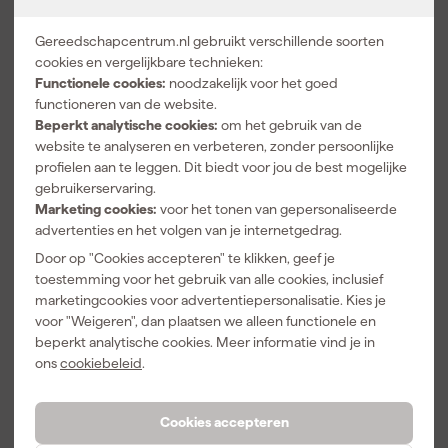
4932492881
4932492882
4932492883
schuurband -
schuurband -
schuurband -
Gereedschapcentrum.nl gebruikt verschillende soorten
K60 -
K80 -
K120 -
Maandag
Maandag
Maandag
cookies en vergelijkbare technieken:
13x457mm (10
13x457mm (10
13x457mm (10
bezorgd
bezorgd
bezorgd
st) voor M12
st) voor M12
st) voor M12
Functionele cookies:
noodzakelijk voor het goed
FBFL13
FBFL13
FBFL13
functioneren van de website.
Adviesprijs
19,78
Adviesprijs
19,78
Adviesprijs
19,78
Beperkt analytische cookies:
om het gebruik van de
website te analyseren en verbeteren, zonder persoonlijke
13
,
13
,
13
,
19
19
19
profielen aan te leggen. Dit biedt voor jou de best mogelijke
incl. BTW
incl. BTW
incl. BTW
gebruikerservaring.
Marketing cookies:
voor het tonen van gepersonaliseerde
advertenties en het volgen van je internetgedrag.
Door op "Cookies accepteren" te klikken, geef je
toestemming voor het gebruik van alle cookies, inclusief
marketingcookies voor advertentiepersonalisatie. Kies je
voor "Weigeren", dan plaatsen we alleen functionele en
beperkt analytische cookies. Meer informatie vind je in
ons
cookiebeleid
.
Cookies accepteren
Milwaukee
Zinsser Multi-
Milwaukee
4932492886
Surface
4932479237