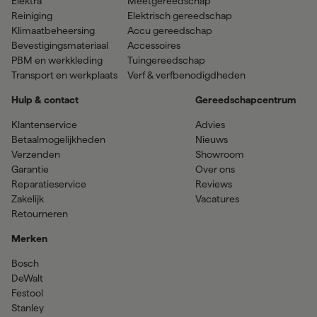
Elektra
Meetgereedschap
Reiniging
Elektrisch gereedschap
Klimaatbeheersing
Accu gereedschap
Bevestigingsmateriaal
Accessoires
PBM en werkkleding
Tuingereedschap
Transport en werkplaats
Verf & verfbenodigdheden
Hulp & contact
Gereedschapcentrum
Klantenservice
Advies
Betaalmogelijkheden
Nieuws
Verzenden
Showroom
Garantie
Over ons
Reparatieservice
Reviews
Zakelijk
Vacatures
Retourneren
Merken
Bosch
DeWalt
Festool
Stanley