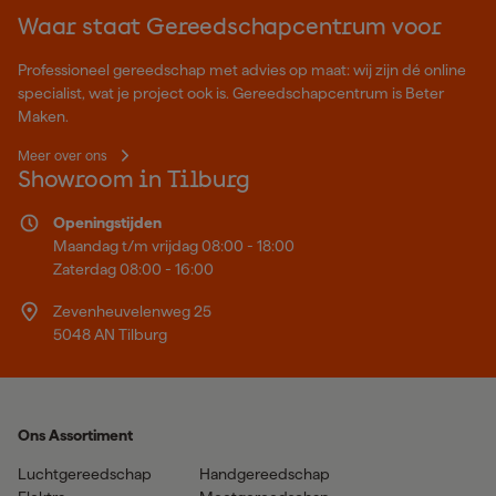
Waar staat Gereedschapcentrum voor
Professioneel gereedschap met advies op maat: wij zijn dé online
specialist, wat je project ook is. Gereedschapcentrum is Beter
Maken.
Meer over ons
Showroom in Tilburg
Openingstijden
Maandag t/m vrijdag 08:00 - 18:00
Zaterdag 08:00 - 16:00
Zevenheuvelenweg 25
5048 AN Tilburg
Ons Assortiment
Luchtgereedschap
Handgereedschap