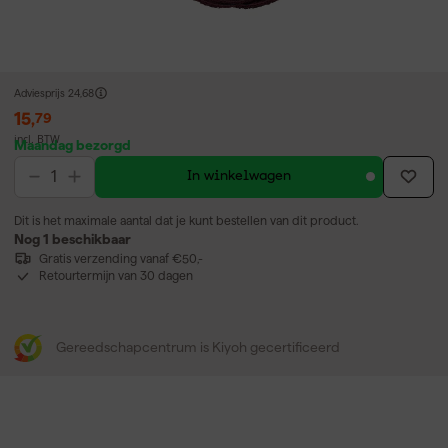
Adviesprijs
24,68
15
,
79
incl. BTW
Maandag bezorgd
In winkelwagen
Dit is het maximale aantal dat je kunt bestellen van dit product.
Nog 1 beschikbaar
Gratis verzending vanaf €50,-
Retourtermijn van 30 dagen
Gereedschapcentrum is Kiyoh gecertificeerd