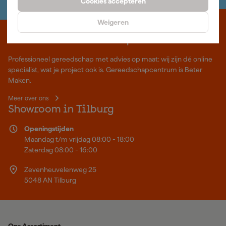
Cookies accepteren
Weigeren
Waar staat Gereedschapcentrum voor
Professioneel gereedschap met advies op maat: wij zijn dé online
specialist, wat je project ook is. Gereedschapcentrum is Beter
Maken.
Meer over ons
Showroom in Tilburg
Openingstijden
Maandag t/m vrijdag 08:00 - 18:00
Zaterdag 08:00 - 16:00
Zevenheuvelenweg 25
5048 AN Tilburg
Ons Assortiment