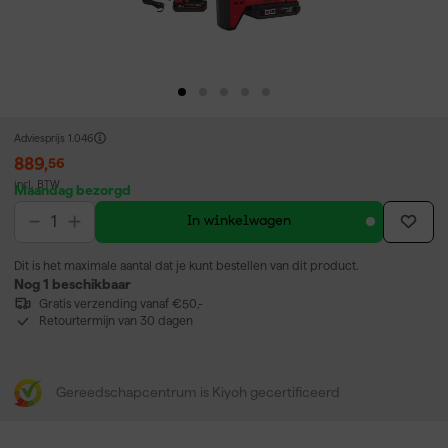
Adviesprijs
1.046
889
,
56
incl. BTW
Maandag bezorgd
In winkelwagen
Dit is het maximale aantal dat je kunt bestellen van dit product.
Nog 1 beschikbaar
Gratis verzending vanaf €50,-
Retourtermijn van 30 dagen
Gereedschapcentrum is Kiyoh gecertificeerd