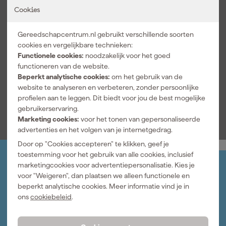
systeem met alle M18 accu’s. De set wordt geleverd met twee
Cookies
Body/set
Set
2.0Ah accu’s en een koffer.
Bekijk alle kenmerken
Gereedschapcentrum.nl gebruikt verschillende soorten
cookies en vergelijkbare technieken:
Documenten
Functionele cookies:
noodzakelijk voor het goed
functioneren van de website.
Beperkt analytische cookies:
om het gebruik van de
Handleiding
website te analyseren en verbeteren, zonder persoonlijke
profielen aan te leggen. Dit biedt voor jou de best mogelijke
gebruikerservaring.
Marketing cookies:
voor het tonen van gepersonaliseerde
advertenties en het volgen van je internetgedrag.
Door op "Cookies accepteren" te klikken, geef je
toestemming voor het gebruik van alle cookies, inclusief
marketingcookies voor advertentiepersonalisatie. Kies je
Jouw account
voor "Weigeren", dan plaatsen we alleen functionele en
Log-in en beheer je bestellingen en gegevens
beperkt analytische cookies. Meer informatie vind je in
Nieuwsbrief
ons
cookiebeleid
.
Inschrijven wekelijkse nieuwsbrief
Wij helpen je graag
Neem contact op met één van onze specialisten.