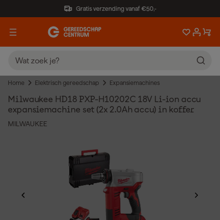
Gratis verzending vanaf €50,-
Home
Elektrisch gereedschap
Expansiemachines
Milwaukee HD18 PXP-H10202C 18V Li-ion accu
expansiemachine set (2x 2.0Ah accu) in koffer
MILWAUKEE