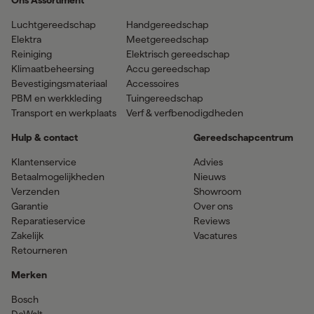
Luchtgereedschap
Handgereedschap
Elektra
Meetgereedschap
Reiniging
Elektrisch gereedschap
Klimaatbeheersing
Accu gereedschap
Bevestigingsmateriaal
Accessoires
PBM en werkkleding
Tuingereedschap
Transport en werkplaats
Verf & verfbenodigdheden
Hulp & contact
Gereedschapcentrum
Klantenservice
Advies
Betaalmogelijkheden
Nieuws
Verzenden
Showroom
Garantie
Over ons
Reparatieservice
Reviews
Zakelijk
Vacatures
Retourneren
Merken
Bosch
DeWalt