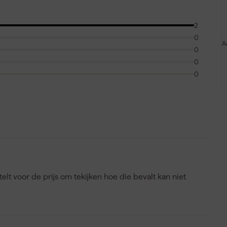
2
0
A
0
0
0
lt voor de prijs om tekijken hoe die bevalt kan niet