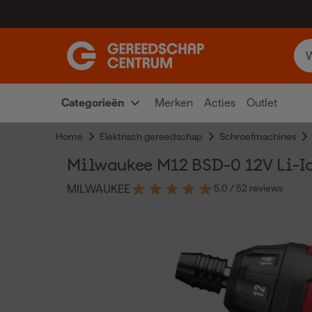
Categorieën
Merken
Acties
Outlet
Home
Elektrisch gereedschap
Schroefmachines
Milwaukee M12 BSD-0 12V Li-I
5.0
/ 5
2 reviews
MILWAUKEE