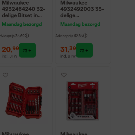
Milwaukee
Milwaukee
4932464240 32-
4932492003 35-
delige Bitset in
delige
box
Shockwave
Maandag bezorgd
Maandag bezorgd
Impact Duty
bitset in cassette
dviesprijs
35,69
Adviesprijs
62,85
20
,
31
,
99
39
incl. BTW
incl. BTW
Milwaukee
Milwaukee