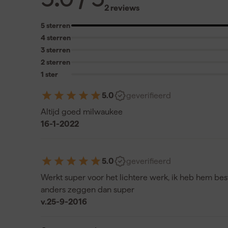
2 reviews
5 sterren
4 sterren
3 sterren
2 sterren
1 ster
5.0
geverifieerd
Altijd goed milwaukee
16-1-2022
5.0
geverifieerd
Werkt super voor het lichtere werk, ik heb hem beste
anders zeggen dan super
v.
25-9-2016