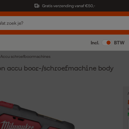
Gratis verzending vanaf €50,-
Incl.
BTW
Accu schroefboormachines
on accu boor-/schroefmachine body
A