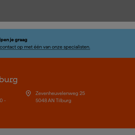
lpen je graag
ontact op met één van onze specialisten.
burg
Zevenheuvelenweg 25
0 -
5048 AN Tilburg