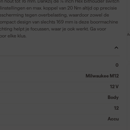
n hout tot 16 mm. Dankzij de ¼ inch Hex bithouder switch
elinstellingen en max. koppel van 20 Nm altijd op precisie
bescherming tegen overbelasting, waardoor zowel de
 compact design van slechts 169 mm is deze boormachine
hting helpt je focussen, waar je ook werkt. Ga voor
A
or elke klus.
0
Milwaukee M12
12 V
Body
12
Accu