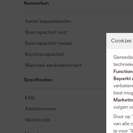
Kenmerken
Aantal koppelstanden
Boorcapaciteit hout
Cookies
Boorcapaciteit metaal
Boorkopcapaciteit
Gereedsc
techniek
Maximaal aandraaimoment
Function
Beperkt 
Specificaties
verbetere
best mog
EAN
Marketin
volgen va
Artikelnummer
Door op 
Modelcode
van alle 
je voor "