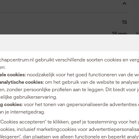
15
16 mm
A
10 mm
10 mm
hapcentrum.nl gebruikt verschillende soorten cookies en verg
en:
20 N
ele cookies:
noodzakelijk voor het goed functioneren van de w
analytische cookies:
om het gebruik van de website te analyse
n, zonder persoonlijke profielen aan te leggen. Dit biedt voor 
elijke gebruikerservaring.
4002395006021
g cookies:
voor het tonen van gepersonaliseerde advertenties 
n je internetgedrag.
76522
"Cookies accepteren" te klikken, geef je toestemming voor het
4933447135
cookies, inclusief marketingcookies voor advertentiepersonalisat
Weigeren", dan plaatsen we alleen functionele en beperkt analy