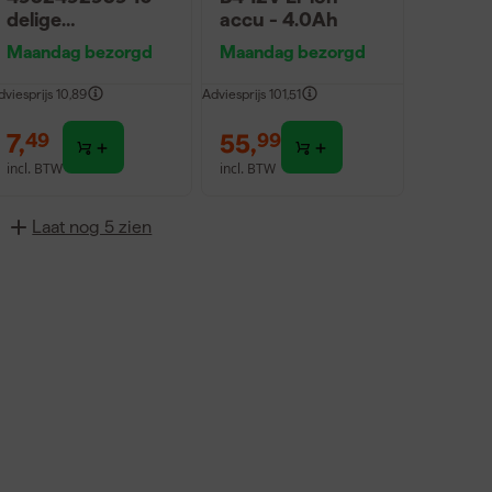
delige
accu - 4.0Ah
Shockwave
Maandag bezorgd
Maandag bezorgd
schroefbitset
dviesprijs
10,89
Adviesprijs
101,51
7
,
55
,
49
99
incl. BTW
incl. BTW
Laat nog 5 zien