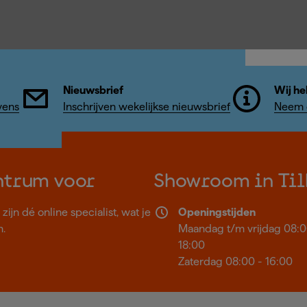
Nieuwsbrief
Wij he
vens
Inschrijven wekelijkse nieuwsbrief
Neem c
ntrum voor
Showroom in Til
ijn dé online specialist, wat je
Openingstijden
n.
Maandag t/m vrijdag 08:0
18:00
Zaterdag 08:00 - 16:00