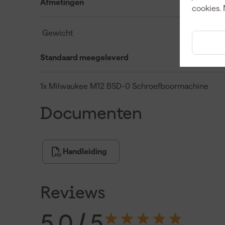
Afmetingen
cookies. 
Gewicht
Standaard meegeleverd
1x Milwaukee M12 BSD-0 Schroefboormachine
Documenten
Handleiding
Reviews
5.0
/ 5