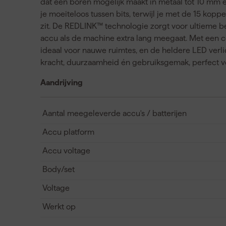
dat een boren mogelijk maakt in metaal tot 10 mm e
je moeiteloos tussen bits, terwijl je met de 15 kopp
zit. De REDLINK™ technologie zorgt voor ultieme 
accu als de machine extra lang meegaat. Met een
ideaal voor nauwe ruimtes, en de heldere LED verlic
kracht, duurzaamheid én gebruiksgemak, perfect vo
Aandrijving
Aantal meegeleverde accu's / batterijen
Accu platform
Accu voltage
Body/set
Voltage
Werkt op