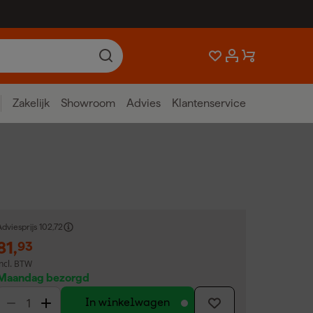
Zakelijk
Showroom
Advies
Klantenservice
dviesprijs
102,72
81
,
93
incl. BTW
Maandag bezorgd
In winkelwagen