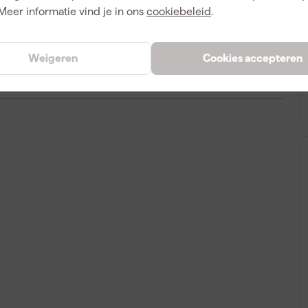
Meer informatie vind je in ons
cookiebeleid
.
0.9 kg
Weigeren
Cookies accepteren
A