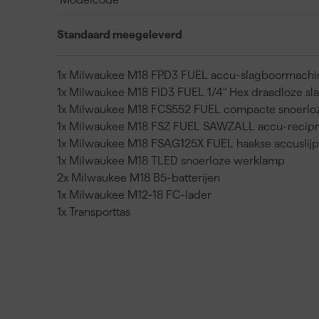
Standaard meegeleverd
1x Milwaukee M18 FPD3 FUEL accu-slagboormachi
1x Milwaukee M18 FID3 FUEL 1/4" Hex draadloze sl
1x Milwaukee M18 FCS552 FUEL compacte snoerloz
1x Milwaukee M18 FSZ FUEL SAWZALL accu-recip
1x Milwaukee M18 FSAG125X FUEL haakse accuslijp
1x Milwaukee M18 TLED snoerloze werklamp
2x Milwaukee M18 B5-batterijen
1x Milwaukee M12-18 FC-lader
1x Transporttas