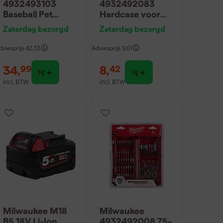
4932493103
4932492083
Baseball Pet
Hardcase voor
Performance -
veiligheidsbril
Zaterdag bezorgd
Zaterdag bezorgd
Grijs - maat S/M
dviesprijs
42,33
Adviesprijs
9,61
34
,
8
,
99
42
incl. BTW
incl. BTW
Milwaukee M18
Milwaukee
B5 18V Li-Ion
4932492008 75-