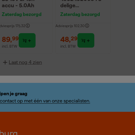
accu - 5.0Ah
delige
Shockwave
Zaterdag bezorgd
Zaterdag bezorgd
Impact Duty
bitset in cassette
dviesprijs
175,32
Adviesprijs
102,30
89
,
48
,
99
29
incl. BTW
incl. BTW
Laat nog 4 zien
lpen je graag
ontact op met één van onze specialisten.
burg