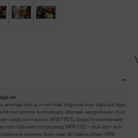
tige set
rsenaal ben je in één klap uitgerust voor bijna elk type
racht met slimme technologie, allemaal aangedreven door
re een slagboormachine (M18 FPD3), slagschroevendraaier
en een robuuste reciprozaag (M18 FSZ) – stuk voor stuk
aties te leveren. Voeg daar de haakse slijper (M18