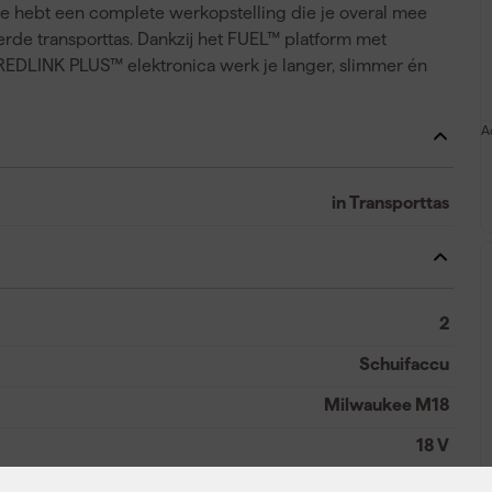
e hebt een complete werkopstelling die je overal mee
de transporttas. Dankzij het FUEL™ platform met
LINK PLUS™ elektronica werk je langer, slimmer én
A
in Transporttas
2
Schuifaccu
Milwaukee M18
18 V
Li-ion