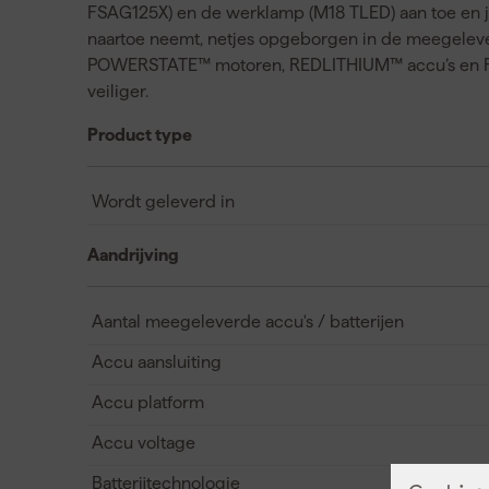
FSAG125X) en de werklamp (M18 TLED) aan toe en j
naartoe neemt, netjes opgeborgen in de meegelever
POWERSTATE™ motoren, REDLITHIUM™ accu’s en RED
veiliger.
Product type
Wordt geleverd in
Aandrijving
Aantal meegeleverde accu's / batterijen
Accu aansluiting
Accu platform
Accu voltage
Batterijtechnologie