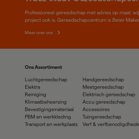
Professioneel gereedschap met advies op maat: wij z
project ook is. Gereedschapcentrum is Beter Make
Meer over ons
Ons Assortiment
Luchtgereedschap
Handgereedschap
Elektra
Meetgereedschap
Reiniging
Elektrisch gereedschap
Klimaatbeheersing
Accu gereedschap
Bevestigingsmateriaal
Accessoires
PBM en werkkleding
Tuingereedschap
Transport en werkplaats
Verf & verfbenodigdhed