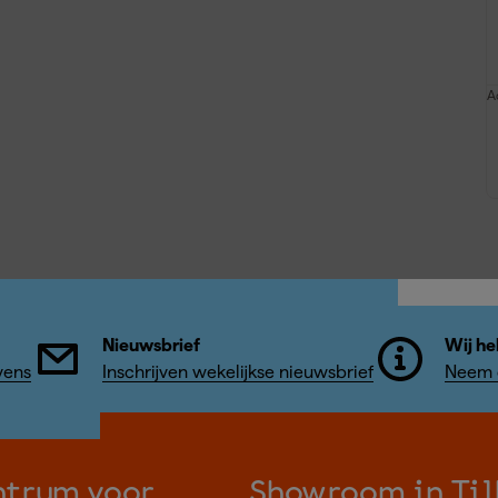
A
Nieuwsbrief
Wij he
vens
Inschrijven wekelijkse nieuwsbrief
Neem c
ntrum voor
Showroom in Til