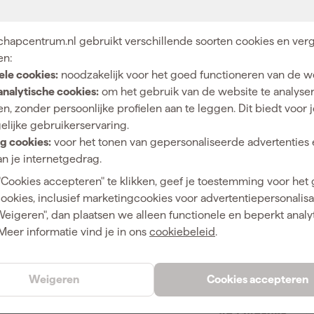
18
hapcentrum.nl gebruikt verschillende soorten cookies en verg
Accu
en:
ele cookies:
noodzakelijk voor het goed functioneren van de w
A
analytische cookies:
om het gebruik van de website te analyse
n, zonder persoonlijke profielen aan te leggen. Dit biedt voor 
elijke gebruikerservaring.
9
g cookies:
voor het tonen van gepersonaliseerde advertenties 
Accu, Accu Cirkelzaag, Accu Haakse Slijper, Accu
n je internetgedrag.
Lamp, Accu Reciprozaag, Accu slagboormachine,
"Cookies accepteren" te klikken, geef je toestemming voor het
Accu Slagschroevendraaier, Oplader
cookies, inclusief marketingcookies voor advertentiepersonalisat
Weigeren", dan plaatsen we alleen functionele en beperkt analy
Meer informatie vind je in ons
cookiebeleid
.
4058546525279
Weigeren
Cookies accepteren
404880
4933498658