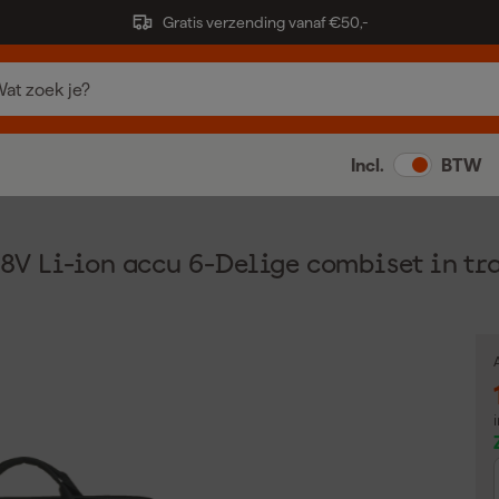
Gratis verzending vanaf €50,-
Incl.
BTW
 Li-ion accu 6-Delige combiset in tran
A