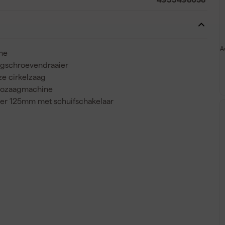
A
ne
agschroevendraaier
e cirkelzaag
rozaagmachine
er 125mm met schuifschakelaar