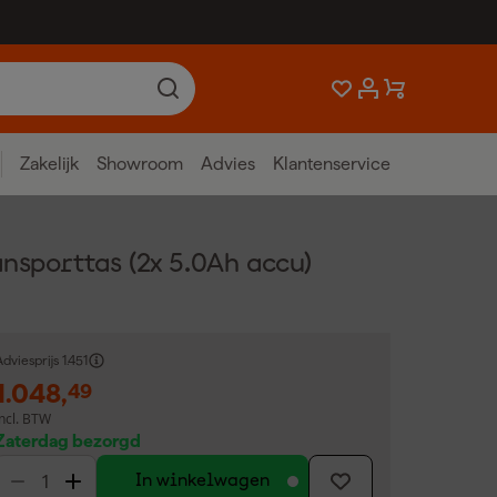
Zakelijk
Showroom
Advies
Klantenservice
sporttas (2x 5.0Ah accu)
dviesprijs
1.451
1.048
,
49
incl. BTW
Zaterdag bezorgd
In winkelwagen