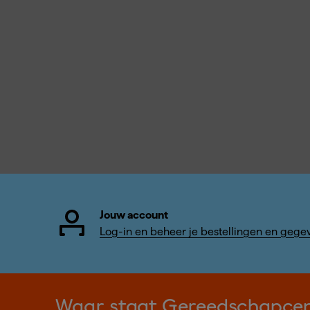
Jouw account
Log-in en beheer je bestellingen en gege
Waar staat Gereedschapce