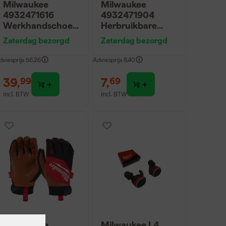
Milwaukee
Milwaukee
4932471616
4932471904
Werkhandschoen
Herbruikbare
en - Snijklasse 1 -
siliconen
Zaterdag bezorgd
Zaterdag bezorgd
10/XL (12st)
oordoppen aan
koord (3-pack) -
dviesprijs
56,26
Adviesprijs
8,40
SNR 31dB
39
,
7
,
99
69
incl. BTW
incl. BTW
Milwaukee
Milwaukee L4