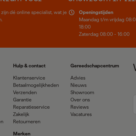
ijn dé online specialist, wat je
Openingstijden
n.
Maandag t/m vrijdag 08:0
18:00
Zaterdag 08:00 - 16:00
Hulp & contact
Gereedschapcentrum
Klantenservice
Advies
Betaalmogelijkheden
Nieuws
Verzenden
Showroom
Garantie
Over ons
Reparatieservice
Reviews
Zakelijk
Vacatures
en
Retourneren
Merken