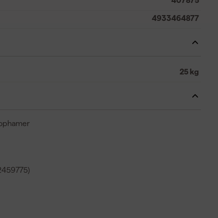
407875
4933464877
25 kg
oophamer
2459775)