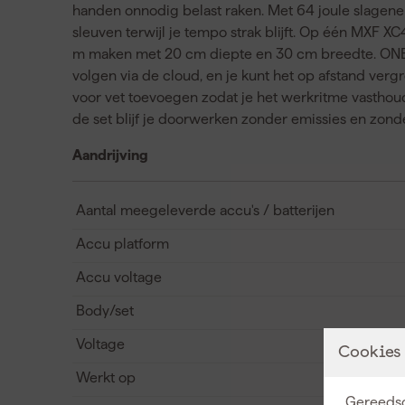
handen onnodig belast raken. Met 64 joule slagener
sleuven terwijl je tempo strak blijft. Op één MXF XC
m maken met 20 cm diepte en 30 cm breedte. ONE-K
volgen via de cloud, en je kunt het op afstand ve
voor vet toevoegen zodat je het werkritme vasthoud
de set blijf je doorwerken zonder emissies en zon
Aandrijving
Aantal meegeleverde accu's / batterijen
Accu platform
Accu voltage
Body/set
Voltage
Cookies
Werkt op
Gereedsc