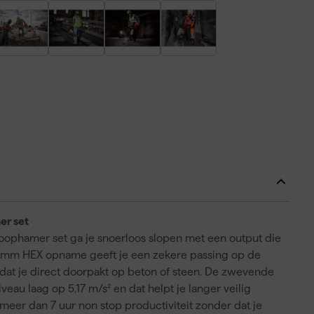
r set
phamer set ga je snoerloos slopen met een output die
 28mm HEX opname geeft je een zekere passing op de
dat je direct doorpakt op beton of steen. De zwevende
veau laag op 5,17 m/s² en dat helpt je langer veilig
meer dan 7 uur non stop productiviteit zonder dat je