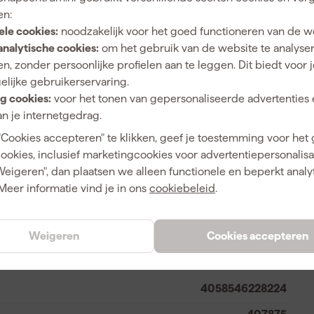
en:
ele cookies:
noodzakelijk voor het goed functioneren van de w
analytische cookies:
om het gebruik van de website te analyse
HEX
n, zonder persoonlijke profielen aan te leggen. Dit biedt voor 
1300 rpm
elijke gebruikerservaring.
g cookies:
voor het tonen van gepersonaliseerde advertenties 
Beitelen
n je internetgedrag.
85 dB
"Cookies accepteren" te klikken, geef je toestemming voor het
cookies, inclusief marketingcookies voor advertentiepersonalisat
Ja
Weigeren", dan plaatsen we alleen functionele en beperkt analy
1300 rpm
Meer informatie vind je in ons
cookiebeleid
.
64 J
Weigeren
Cookies accepteren
4058546228224