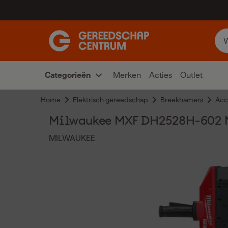
Categorieën
Merken
Acties
Outlet
Home
Elektrisch gereedschap
Breekhamers
Acc
Milwaukee MXF DH2528H-602 MX
MILWAUKEE