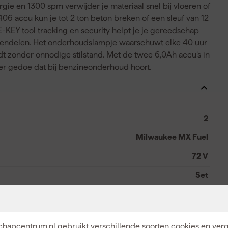
gie en 1300 spm verwijder je materiaal snel bij vloeren of
406 accu kun je tot 2 ton beton breken of een sleuf van 12
EY tool tracking en security helpt je je gereedschap
rgrendelen. Het onderhoudslampje waarschuwt elke 40 uur
t zonder onnodige stilstand. Met de twee 6,0Ah accu’s in
der gedoe dat bij benzineonderhoud hoort.
2
Milwaukee MX Fuel
72 V
Set
72
Accu
hapcentrum.nl gebruikt verschillende soorten cookies en verg