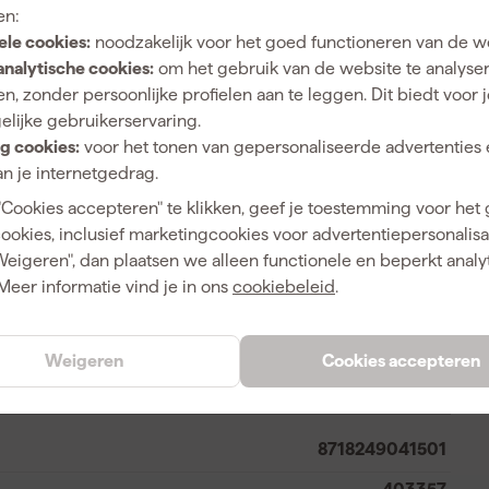
en:
ele cookies:
noodzakelijk voor het goed functioneren van de w
analytische cookies:
om het gebruik van de website te analyse
L
n, zonder persoonlijke profielen aan te leggen. Dit biedt voor 
elijke gebruikerservaring.
Nitril, Polyester
g cookies:
voor het tonen van gepersonaliseerde advertenties 
All-round werkhandschoenen
n je internetgedrag.
"Cookies accepteren" te klikken, geef je toestemming voor het
cookies, inclusief marketingcookies voor advertentiepersonalisat
Weigeren", dan plaatsen we alleen functionele en beperkt analy
Meer informatie vind je in ons
cookiebeleid
.
Zwart
Zwart-Blauw
Weigeren
Cookies accepteren
8718249041501