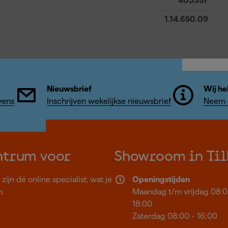
403357
1.14.650.09
Nieuwsbrief
Wij he
vens
Inschrijven wekelijkse nieuwsbrief
Neem c
ntrum voor
Showroom in Til
ijn dé online specialist, wat je
Openingstijden
n.
Maandag t/m vrijdag 08:0
18:00
Zaterdag 08:00 - 16:00