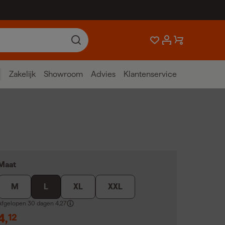
Zakelijk
Showroom
Advies
Klantenservice
Maat
M
L
XL
XXL
Afgelopen 30 dagen
4,27
4
,
12