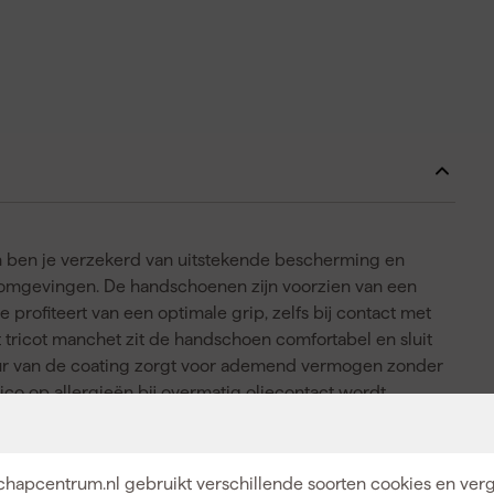
 ben je verzekerd van uitstekende bescherming en
e omgevingen. De handschoenen zijn voorzien van een
 profiteert van een optimale grip, zelfs bij contact met
t tricot manchet zit de handschoen comfortabel en sluit
uur van de coating zorgt voor ademend vermogen zonder
sico op allergieën bij overmatig oliecontact wordt
durig gebruik. De donkere kleur maakt de handschoenen
ijdelijk zijn. Zo heb je altijd een betrouwbare bescherming
hapcentrum.nl gebruikt verschillende soorten cookies en verg