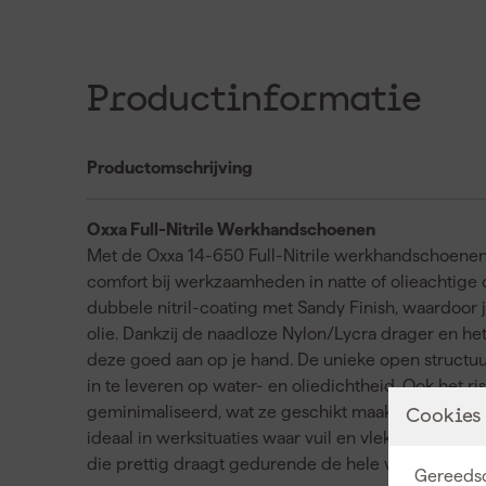
Productinformatie
Productomschrijving
Oxxa Full-Nitrile Werkhandschoenen
Met de Oxxa 14-650 Full-Nitrile werkhandschoenen
comfort bij werkzaamheden in natte of olieachtig
dubbele nitril-coating met Sandy Finish, waardoor je
olie. Dankzij de naadloze Nylon/Lycra drager en he
deze goed aan op je hand. De unieke open struct
in te leveren op water- en oliedichtheid. Ook het ri
geminimaliseerd, wat ze geschikt maakt voor lang
Cookies
ideaal in werksituaties waar vuil en vlekken onverm
die prettig draagt gedurende de hele werkdag.
Gereedsc