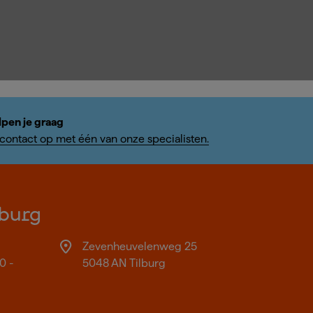
lpen je graag
ontact op met één van onze specialisten.
burg
Zevenheuvelenweg 25
0 -
5048 AN Tilburg