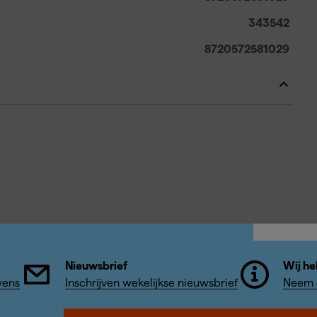
343542
8720572581029
Nieuwsbrief
Wij he
vens
Inschrijven wekelijkse nieuwsbrief
Neem c