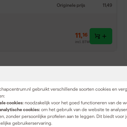
Originele prijs
11,49
11
,
16
incl. BTW
hapcentrum.nl gebruikt verschillende soorten cookies en verg
en:
ele cookies:
noodzakelijk voor het goed functioneren van de w
 direct alles in huis om lak strak en netjes aan te
analytische cookies:
om het gebruik van de website te analyse
ht van 5 mm dik en zijn geschikt voor zowel
n, zonder persoonlijke profielen aan te leggen. Dit biedt voor 
 nemen goed verf op en verdelen die egaal over het
elijke gebruikerservaring.
 strepen. Tijdens het schilderen laten de rollers geen