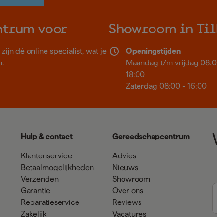
ntrum voor
Showroom in Til
ijn dé online specialist, wat je
Openingstijden
n.
Maandag t/m vrijdag 08:0
18:00
Zaterdag 08:00 - 16:00
Hulp & contact
Gereedschapcentrum
Klantenservice
Advies
Betaalmogelijkheden
Nieuws
Verzenden
Showroom
Garantie
Over ons
Reparatieservice
Reviews
Zakelijk
Vacatures