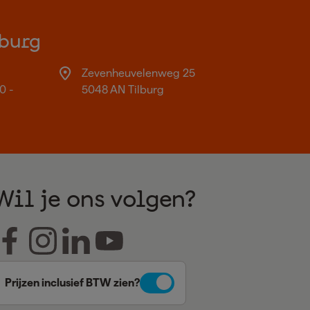
burg
Zevenheuvelenweg 25
0 -
5048 AN Tilburg
Wil je ons volgen?
Prijzen inclusief BTW zien?