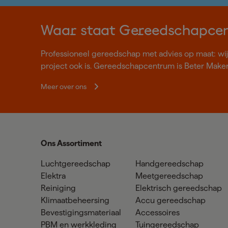
Waar staat Gereedschapce
Professioneel gereedschap met advies op maat: wij z
project ook is. Gereedschapcentrum is Beter Make
Meer over ons
Ons Assortiment
Luchtgereedschap
Handgereedschap
Elektra
Meetgereedschap
Reiniging
Elektrisch gereedschap
Klimaatbeheersing
Accu gereedschap
Bevestigingsmateriaal
Accessoires
PBM en werkkleding
Tuingereedschap