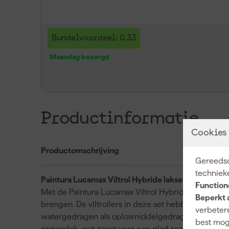
Bundelvoordeel: 0,33
Maandag bezorgd
Productinformatie
Cookies
Productomschrijving
Gereedsc
techniek
Paintura Lucamax Viltrol Hybride lakset
Function
Met de Paintura Lucamax Viltrol Hybride lakset heb je
Beperkt 
brengen. De viltrollers in deze set hebben een vac
verbetere
watergedragen als oplosmiddelgedragen lakken. Ze
best mog
oppervlak, wat zorgt voor een glad resultaat zonder