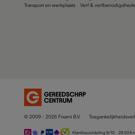
Transport en werkplaats
Verf & verfbenodigdhed
© 2009 - 2026 Fixami B.V.
Toegankelijkheidsver
Klantbeoordeling
9
/10
28.504
r