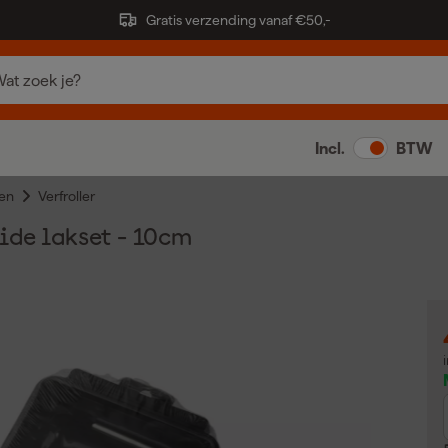
Gratis verzending vanaf €50,-
Incl.
BTW
en
Verfroller
ide lakset - 10cm