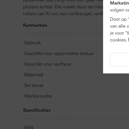
Marketin
pluisjes achter. Dat maakt deze set ideaal voor het 
volgen va
rollers van 10 cm, een verfbeugel, verfbak en inzet
Door op 
Kenmerken
van alle 
je voor "
cookies. 
Gebruik
Geschikt voor oppervlakte textuur
Geschikt voor verftype
Materiaal
Set bevat
Werkbreedte
Specificaties
EAN