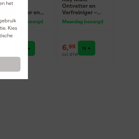
en het
Vloeibare
Ontvetter en
verfreiniger en
Verfreiniger –
ontvetter - 1L
0,5L
 gebruik
Maandag bezorgd
Maandag bezorgd
ie. Kies
dviesprijs
7,32
tische
6
,
6
,
71
99
incl. BTW
incl. BTW