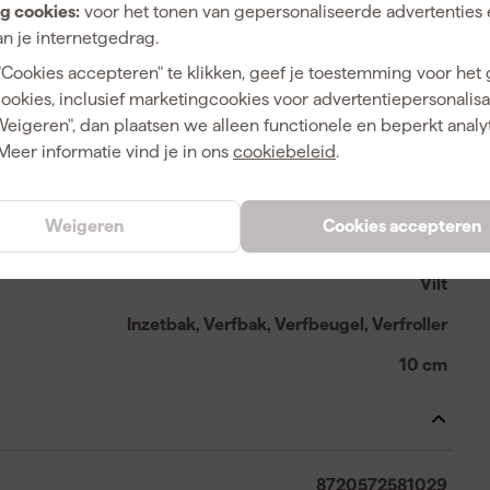
g cookies:
voor het tonen van gepersonaliseerde advertenties 
afwerken van deuren, kozijnen of meubels. Je krijgt twee
n je internetgedrag.
bak meegeleverd voor een complete en efficiënte start.
"Cookies accepteren" te klikken, geef je toestemming voor het
cookies, inclusief marketingcookies voor advertentiepersonalisat
A
Weigeren", dan plaatsen we alleen functionele en beperkt analy
Meer informatie vind je in ons
cookiebeleid
.
Binnen, Buiten
Glad
Weigeren
Cookies accepteren
Hybride, Lak
Vilt
Inzetbak, Verfbak, Verfbeugel, Verfroller
10 cm
8720572581029