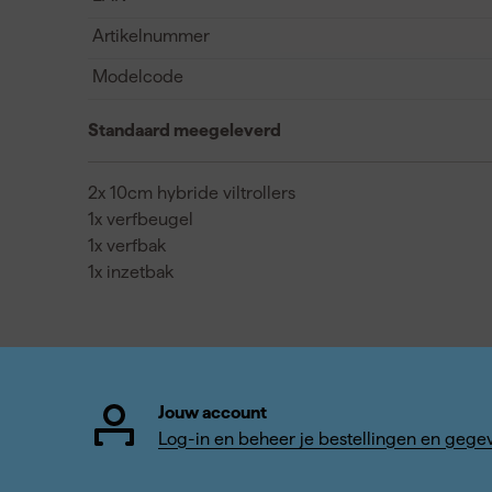
Artikelnummer
Modelcode
Standaard meegeleverd
2x 10cm hybride viltrollers
1x verfbeugel
1x verfbak
1x inzetbak
Jouw account
Log-in en beheer je bestellingen en gege