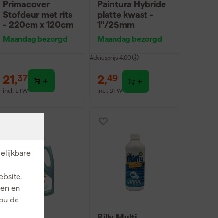
Primacover
Paintura Hybride
Stofdeur met rits
platte kwast -
- 220cm x 120cm
1"/25mm
Maandag bezorgd
Maandag bezorgd
Adviesprijs
4,00
21
,
2
,
37
49
incl. BTW
incl. BTW
elijkbare
ebsite.
ren en
jou de
St. Marc
Rilly Multi