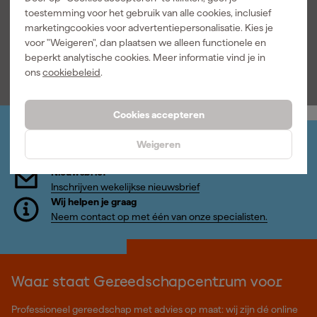
toestemming voor het gebruik van alle cookies, inclusief
marketingcookies voor advertentiepersonalisatie. Kies je
voor "Weigeren", dan plaatsen we alleen functionele en
43
,
64
beperkt analytische cookies. Meer informatie vind je in
incl. BTW
ons
cookiebeleid
.
Cookies accepteren
Jouw account
Weigeren
Log-in en beheer je bestellingen en gegevens
Nieuwsbrief
Inschrijven wekelijkse nieuwsbrief
Wij helpen je graag
Neem contact op met één van onze specialisten.
Waar staat Gereedschapcentrum voor
Professioneel gereedschap met advies op maat: wij zijn dé online