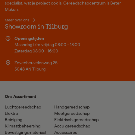
specialist, wat je project ook is. Gereedschapcentrum is Beter
Maken.
Meer over ons
Showroom in Tilburg
Openingstijden
Maandag t/m vrijdag 08:00 - 18:00
Zaterdag 08:00 - 16:00
Zevenheuvelenweg 25
5048 AN Tilburg
Ons Assortiment
Luchtgereedschap
Handgereedschap
Elektra
Meetgereedschap
Reiniging
Elektrisch gereedschap
Klimaatbeheersing
Accu gereedschap
Bevestigingsmateriaal
Accessoires