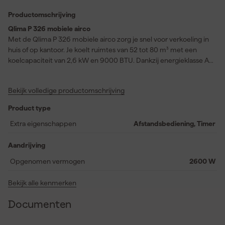
Productomschrijving
Qlima P 326 mobiele airco
Met de Qlima P 326 mobiele airco zorg je snel voor verkoeling in
huis of op kantoor. Je koelt ruimtes van 52 tot 80 m³ met een
koelcapaciteit van 2,6 kW en 9000 BTU. Dankzij energieklasse A
en een EER van 2,6 werk je efficiënt en bespaar je op verbruik. Je
stelt de temperatuur eenvoudig in tussen 16 en 31 graden via de
Bekijk volledige productomschrijving
elektronische bediening of de meegeleverde afstandsbediening.
De airco heeft twee ventilatorstanden en verplaatst tot 340 m³
Product type
lucht per uur. Ook ontvochtig je tot 24 liter per dag, wat prettig is
bij warm en vochtig weer. Het geluidsniveau van 53 dB op één
Extra eigenschappen
Afstandsbediening, Timer
meter maakt hem geschikt voor woon- en slaapkamers. De unit
werkt met koudemiddel R290 en heeft een rotary compressor
Aandrijving
voor stabiele prestaties. Met een gewicht van 21 kilo en
Opgenomen vermogen
2600 W
afmetingen van 285 x 335 x 698 mm verplaats je hem eenvoudig
naar de ruimte waar je koeling nodig hebt.
Bekijk alle kenmerken
Documenten