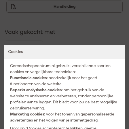
Handleiding
Vaak gekocht met
Cookies
Gereedschapcentrum.nl gebruikt verschillende soorten
cookies en vergelijkbare technieken:
Functionele cookies:
noodzakelijk voor het goed
functioneren van de website.
Beperkt analytische cookies:
om het gebruik van de
website te analyseren en verbeteren, zonder persoonlijke
profielen aan te leggen. Dit biedt voor jou de best mogelijke
Eurom
Window Way
gebruikerservaring.
Out 2.0
Marketing cookies:
voor het tonen van gepersonaliseerde
advertenties en het volgen van je internetgedrag.
Maandag
bezorgd
Door op "Cookies accepteren" te klikken, geef je