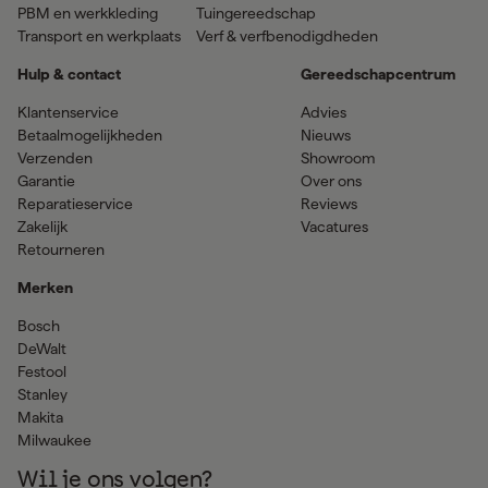
PBM en werkkleding
Tuingereedschap
Transport en werkplaats
Verf & verfbenodigdheden
Hulp & contact
Gereedschapcentrum
Klantenservice
Advies
Betaalmogelijkheden
Nieuws
Verzenden
Showroom
Garantie
Over ons
Reparatieservice
Reviews
Zakelijk
Vacatures
Retourneren
Merken
Bosch
DeWalt
Festool
Stanley
Makita
Milwaukee
Wil je ons volgen?