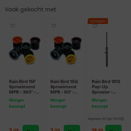
Vaak gekocht met
Tuintopper
Rain Bird 15F
Rain Bird 15Q
Rain Bird 1812
Sproeimond
Sproeimond
Pop-Up
MPR - 360° -
MPR - 90° -
Sproeier -
zwart
zwart
30cm
Morgen
Morgen
Morgen
bezorgd
bezorgd
bezorgd
Afgelopen 30 dgn
19,09
3
,
3
,
18
,
09
09
95