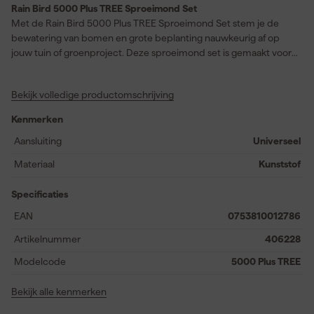
Rain Bird 5000 Plus TREE Sproeimond Set
Met de Rain Bird 5000 Plus TREE Sproeimond Set stem je de
bewatering van bomen en grote beplanting nauwkeurig af op
jouw tuin of groenproject. Deze sproeimond set is gemaakt voor
de Rain Bird 5000 serie en past soepel binnen een bestaand
beregeningssysteem. De Rain Curtain™ technologie verdeelt
Bekijk volledige productomschrijving
water gelijkmatig over de sproeistraal zodat wortels en bodem
overal dezelfde aandacht krijgen. Grotere waterdruppels
Kenmerken
beperken windverwaaiing en helpen het water dieper in de
bodem trekken. Daardoor gebruik je jouw tuinberegening
Aansluiting
Universeel
efficiënter en houd je bomen en borders beter verzorgd. Met de
Materiaal
Kunststof
verschillende nozzles kies je eenvoudig de juiste waterverdeling
voor jouw rotorsproeier. Zo pas je de sproeier aan op jonge
Specificaties
aanplant of volwassen bomen met een grotere waterbehoefte.
Deze set geeft je meer controle over beregening in grotere
EAN
0753810012786
tuinen en landschappen. Ideaal wanneer je zoekt naar Rain Bird
Artikelnummer
406228
sproeimonden voor een gelijkmatige en doelgerichte irrigatie.
Modelcode
5000 Plus TREE
Bekijk alle kenmerken