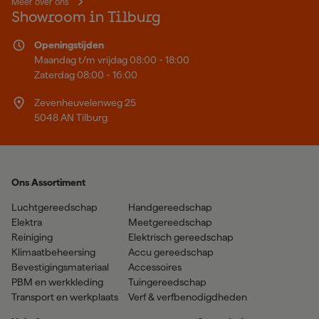
Meer over ons
Showroom in Tilburg
Openingstijden
Maandag t/m vrijdag 08:00 - 18:00
Zaterdag 08:00 - 16:00
Zevenheuvelenweg 25
5048 AN Tilburg
Ons Assortiment
Luchtgereedschap
Handgereedschap
Elektra
Meetgereedschap
Reiniging
Elektrisch gereedschap
Klimaatbeheersing
Accu gereedschap
Bevestigingsmateriaal
Accessoires
PBM en werkkleding
Tuingereedschap
Transport en werkplaats
Verf & verfbenodigdheden