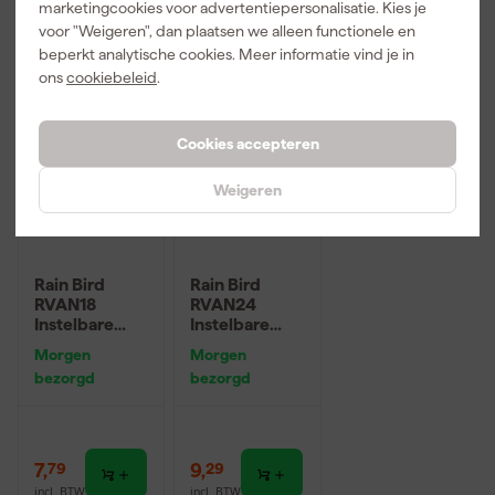
marketingcookies voor advertentiepersonalisatie. Kies je
incl. BTW
incl. BTW
incl. BTW
voor "Weigeren", dan plaatsen we alleen functionele en
beperkt analytische cookies. Meer informatie vind je in
ons
cookiebeleid
.
Cookies accepteren
Weigeren
Rain Bird
Rain Bird
RVAN18
RVAN24
Instelbare
Instelbare
Sproeimond
Sproeimond
Morgen
Morgen
45°-270° -
45°-270° -
bezorgd
bezorgd
4,0m x 5,5m
5,2m x 7,3m
7
,
9
,
79
29
incl. BTW
incl. BTW