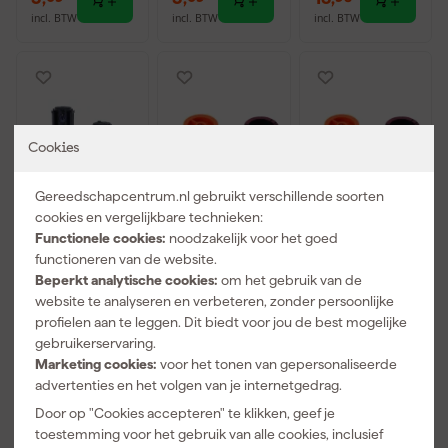
incl. BTW
incl. BTW
incl. BTW
Cookies
Gereedschapcentrum.nl gebruikt verschillende soorten
cookies en vergelijkbare technieken:
Functionele cookies:
noodzakelijk voor het goed
functioneren van de website.
Rain Bird
Rain Bird 5Q
Rain Bird 8Q
Beperkt analytische cookies:
om het gebruik van de
5004PC30
Sproeimond
Sproeimond
website te analyseren en verbeteren, zonder persoonlijke
Pop-Up
MPR - 90° -
MPR - 90° -
Sproeier met
rood
groen
profielen aan te leggen. Dit biedt voor jou de best mogelijke
Morgen
Morgen
Morgen
sproeimond
gebruikerservaring.
bezorgd
bezorgd
bezorgd
3.0 - 40° -
Marketing cookies:
voor het tonen van gepersonaliseerde
360°
advertenties en het volgen van je internetgedrag.
Door op "Cookies accepteren" te klikken, geef je
18
,
3
,
3
,
toestemming voor het gebruik van alle cookies, inclusief
19
09
09