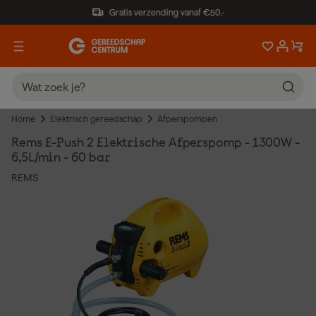
Gratis verzending vanaf €50,-
Home
Elektrisch gereedschap
Afperspompen
Rems E-Push 2 Elektrische Afperspomp - 1300W -
6,5L/min - 60 bar
REMS