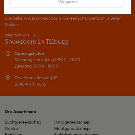
Waar staat Gereedschapcentrum voor
Weigeren
Professioneel gereedschap met advies op maat: wij zijn dé online
specialist, wat je project ook is. Gereedschapcentrum is Beter
Maken.
Meer over ons
Showroom in Tilburg
Openingstijden
Maandag t/m vrijdag 08:00 - 18:00
Zaterdag 08:00 - 16:00
Zevenheuvelenweg 25
5048 AN Tilburg
Ons Assortiment
Luchtgereedschap
Handgereedschap
Elektra
Meetgereedschap
Reiniging
Elektrisch gereedschap