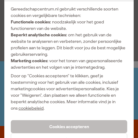
Gereedschapcentrum.nl gebruikt verschillende soorten
Documenten
cookies en vergelijkbare technieken:
Functionele cookies:
noodzakelijk voor het goed
functioneren van de website.
Handleiding
Beperkt analytische cookies:
om het gebruik van de
website te analyseren en verbeteren, zonder persoonlijke
profielen aan te leggen. Dit biedt voor jou de best mogelijke
gebruikerservaring.
Marketing cookies:
voor het tonen van gepersonaliseerde
advertenties en het volgen van je internetgedrag.
Door op "Cookies accepteren" te klikken, geef je
Jouw account
toestemming voor het gebruik van alle cookies, inclusief
Log-in en beheer je bestellingen en gegevens
marketingcookies voor advertentiepersonalisatie. Kies je
Nieuwsbrief
voor "Weigeren", dan plaatsen we alleen functionele en
Inschrijven wekelijkse nieuwsbrief
beperkt analytische cookies. Meer informatie vind je in
Wij helpen je graag
ons
cookiebeleid
.
Neem contact op met één van onze specialisten.
Cookies accepteren