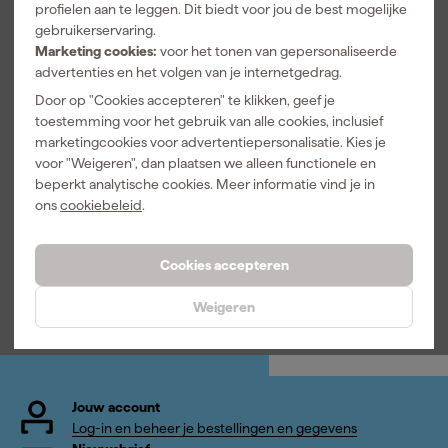
profielen aan te leggen. Dit biedt voor jou de best mogelijke
gebruikerservaring.
Marketing cookies:
voor het tonen van gepersonaliseerde
advertenties en het volgen van je internetgedrag.
Door op "Cookies accepteren" te klikken, geef je
Repair Care
Repair Care
StealthMount
toestemming voor het gebruik van alle cookies, inclusief
DRY FLEX 1
DRY FLEX 16
s OM-WH-
marketingcookies voor advertentiepersonalisatie. Kies je
A+B
BLK-2 Wipe /
voor "Weigeren", dan plaatsen we alleen functionele en
Handschoen
Maandag
Maandag
Maandag
beperkt analytische cookies. Meer informatie vind je in
doos / EHBO
bezorgd
bezorgd
bezorgd
kit houder -
ons
cookiebeleid
.
Zwart - 2
stuks
Cookies accepteren
84
,
69
,
21
,
95
13
50
incl. BTW
incl. BTW
incl. BTW
Weigeren
Jouw account
Log-in en beheer je bestellingen en gegevens