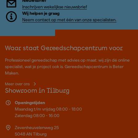
Nieuwsbrief
Inschrijven wekelijkse nieuwsbrief
Wij helpen je graag
Neem contact op met één van onze specialisten.
Waar staat Gereedschapcentrum voor
Professioneel gereedschap met advies op maat: wij zijn dé online
specialist, wat je project ook is. Gereedschapcentrum is Beter
Maken.
Meer over ons
Showroom in Tilburg
Openingstijden
Maandag t/m vrijdag 08:00 - 18:00
Zaterdag 08:00 - 16:00
Zevenheuvelenweg 25
5048 AN Tilburg