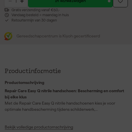
In winkelwagen
Gratis verzending vanaf €50,-
Vandaag besteld = maandag in huis
Retourtermijn van 30 dagen
Gereedschapcentrum is Kiyoh gecertificeerd
Productinformatie
Productomschrijving
Repair Care Easy Q nitrile handschoen: Bescherming en comfort
bij elke klus
Met de Repair Care Easy Q nitrile handschoenen kies je voor
optimale handbescherming tijdens schilderwerk,
houtrotreparatie en diverse werkzaamheden. Deze
handschoenen voldoen als enige in hun klasse aan de Europese
Bekijk volledige productomschrijving
normeringen voor persoonlijke beschermingsmiddelen, zodat je