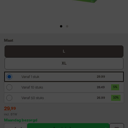
Maat
L
XL
Vanaf 1 stuk
29.99
Vanaf 10 stuks
28.49
5
%
Vanaf 50 stuks
26.99
10
%
29
,
99
incl. BTW
Maandag bezorgd