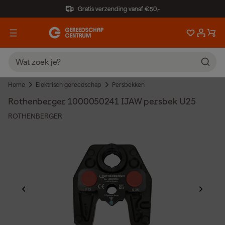
Gratis verzending vanaf €50,-
Home
Elektrisch gereedschap
Persbekken
Rothenberger 1000050241 IJAW persbek U25
ROTHENBERGER