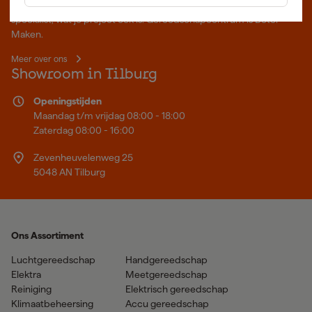
Professioneel gereedschap met advies op maat: wij zijn dé online
specialist, wat je project ook is. Gereedschapcentrum is Beter
Maken.
Meer over ons
Showroom in Tilburg
Openingstijden
Maandag t/m vrijdag 08:00 - 18:00
Zaterdag 08:00 - 16:00
Zevenheuvelenweg 25
5048 AN Tilburg
Ons Assortiment
Luchtgereedschap
Handgereedschap
Elektra
Meetgereedschap
Reiniging
Elektrisch gereedschap
Klimaatbeheersing
Accu gereedschap