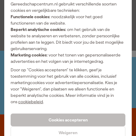
Artikelnummer
423191
Gereedschapcentrum.nl gebruikt verschillende soorten
cookies en vergelijkbare technieken:
Modelcode
1000050241
Functionele cookies:
noodzakelijk voor het goed
functioneren van de website.
Bekijk alle kenmerken
Beperkt analytische cookies:
om het gebruik van de
website te analyseren en verbeteren, zonder persoonlijke
profielen aan te leggen. Dit biedt voor jou de best mogelijke
gebruikerservaring.
Marketing cookies:
voor het tonen van gepersonaliseerde
advertenties en het volgen van je internetgedrag.
Jouw account
Door op "Cookies accepteren" te klikken, geef je
Log-in en beheer je bestellingen en gegevens
toestemming voor het gebruik van alle cookies, inclusief
Nieuwsbrief
marketingcookies voor advertentiepersonalisatie. Kies je
Inschrijven wekelijkse nieuwsbrief
voor "Weigeren", dan plaatsen we alleen functionele en
Wij helpen je graag
beperkt analytische cookies. Meer informatie vind je in
Neem contact op met één van onze specialisten.
ons
cookiebeleid
.
Cookies accepteren
Waar staat Gereedschapcentrum voor
Weigeren