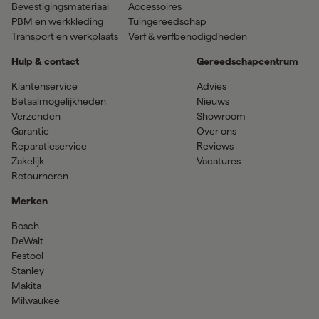
Bevestigingsmateriaal
Accessoires
PBM en werkkleding
Tuingereedschap
Transport en werkplaats
Verf & verfbenodigdheden
Hulp & contact
Gereedschapcentrum
Klantenservice
Advies
Betaalmogelijkheden
Nieuws
Verzenden
Showroom
Garantie
Over ons
Reparatieservice
Reviews
Zakelijk
Vacatures
Retourneren
Merken
Bosch
DeWalt
Festool
Stanley
Makita
Milwaukee