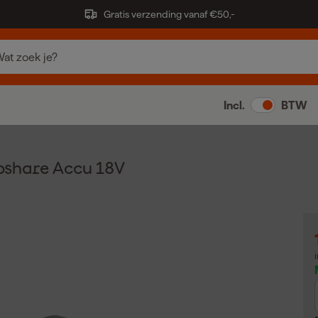
Gratis verzending vanaf €50,-
Incl.
BTW
share Accu 18V