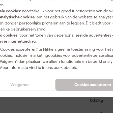
en:
ele cookies:
noodzakelijk voor het goed functioneren van de w
analytische cookies:
om het gebruik van de website te analyse
n, zonder persoonlijke profielen aan te leggen. Dit biedt voor 
Koppelstuk
elijke gebruikerservaring.
g cookies:
voor het tonen van gepersonaliseerde advertenties 
n je internetgedrag.
"Cookies accepteren" te klikken, geef je toestemming voor het
5708997361405
cookies, inclusief marketingcookies voor advertentiepersonalisat
Weigeren", dan plaatsen we alleen functionele en beperkt analy
401034
Meer informatie vind je in ons
cookiebeleid
.
03.6140C
Weigeren
Cookies accepteren
0.12 kg