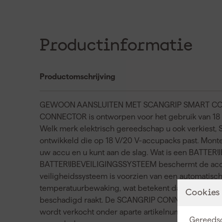
Productinformatie
Productomschrijving
GEWOON AANSLUITEN MET SCANGRIP SMART CONN
CONNECTOR is ontworpen voor het gebruik van 1
Welk merk elektrisch gereedschap u ook verkiest
ontwikkeld die op 18 V/20 V-accupacks past. Mo
uw accu en u kunt aan de slag. Wat is een BATTE
BATTERIJBEVEILIGINGSSYSTEEM beschermt de accu 
veiligheidssysteem is voorzien van een automatisch
temperatuurbewaking, wat betekent dat je je 18 V/
Cookies
beschadigd raakt. De SCANGRIP CONNECTORS zij
wordt verkocht onder aparte artikelnummers en is 
Gereedsc