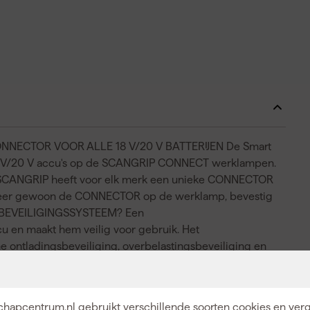
ECTOR VOOR ALLE 18 V/20 V BATTERIJEN De Smart
8 V/20 V accu's op de SCANGRIP CONNECT werklampen.
, SCANGRIP heeft voor elk merk een unieke CONNECTOR
nteer gewoon de CONNECTOR op de werklamp, bevestig
RIJBEVEILIGINGSSYSTEEM? Een
en maakt hem veilig voor gebruik. Het
e ontladingsbeveiliging, overbelastingsbeveiliging en
20 V accu steeds opnieuw kunt gebruiken zonder dat hij
n goedgekeurd door TÜV Rheinland. Elke CONNECTOR
individueel ontworpen voor elk merk elektrisch
hapcentrum.nl gebruikt verschillende soorten cookies en verg