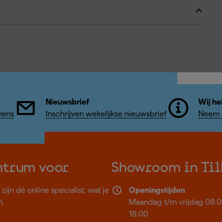
Nieuwsbrief
Wij he
vens
Inschrijven wekelijkse nieuwsbrief
Neem c
ntrum voor
Showroom in Til
ijn dé online specialist, wat je
Openingstijden
n.
Maandag t/m vrijdag 08:0
18:00