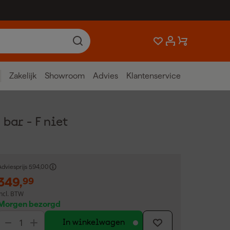
Zakelijk
Showroom
Advies
Klantenservice
bar - F niet
dviesprijs
594,00
349
,
99
incl. BTW
Morgen bezorgd
In winkelwagen