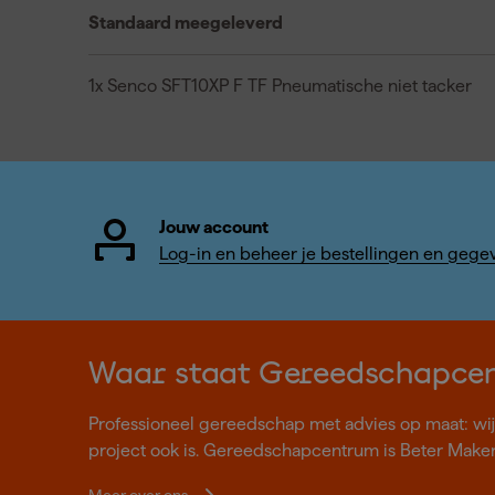
Standaard meegeleverd
1x Senco SFT10XP F TF Pneumatische niet tacker
Jouw account
Log-in en beheer je bestellingen en gege
Waar staat Gereedschapce
Professioneel gereedschap met advies op maat: wij z
project ook is. Gereedschapcentrum is Beter Make
Meer over ons