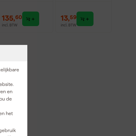
135
,
13
,
60
59
incl. BTW
incl. BTW
elijkbare
ebsite.
ren en
jou de
en het
 gebruik