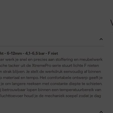
 - 6-12mm - 4,1-6,5 bar - F niet
er werk je snel en precies aan stoffering en meubelwerk
he tacker uit de XtremePro serie stuurt lichte F nieten
 strak blijven. Je stelt de werkdruk eenvoudig af binnen
n op materiaal en tempo. Het comfortabele ontwerp geeft je
pt je om langere reeksen met constante diepte te schieten.
 hij betrouwbaar lopen binnen een temperatuurbereik van
e luchttoevoer houd je de mechaniek soepel zodat je dag