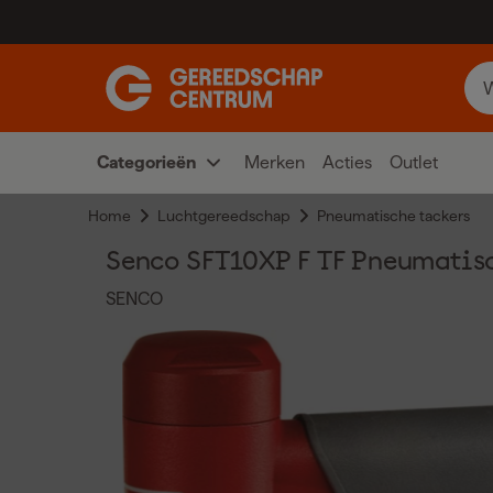
Categorieën
Merken
Acties
Outlet
Home
Luchtgereedschap
Pneumatische tackers
Senco SFT10XP F TF Pneumatische
SENCO