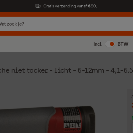
Gratis verzending vanaf €50,-
Incl.
BTW
 niet tacker - licht - 6-12mm - 4,1-6,5 
A