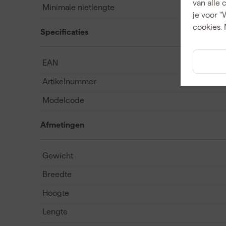
van alle 
Minimale nietlengte
je voor "
cookies. 
Specificaties
EAN
Artikelnummer
Modelcode
Afmetingen
Gewicht
Breedte
Hoogte
Lengte