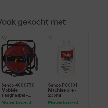
Vaak gekocht met
Senco 4000730
Senco PC0101
Mobiele
Machine olie -
slanghaspel -
236ml
8mm x 30m
Morgen bezorgd
Morgen bezorgd