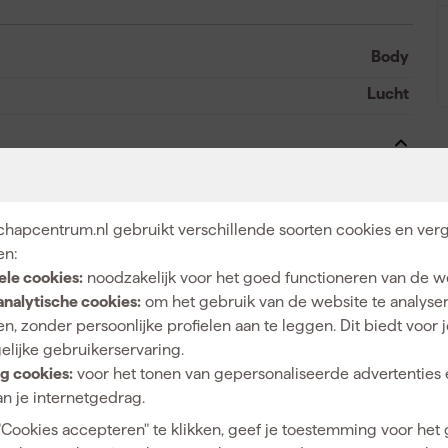
Body
Lucht
Universele koppeling
hapcentrum.nl gebruikt verschillende soorten cookies en verg
20
en:
92 dB
ele cookies:
noodzakelijk voor het goed functioneren van de w
analytische cookies:
om het gebruik van de website te analyse
180
n, zonder persoonlijke profielen aan te leggen. Dit biedt voor 
elijke gebruikerservaring.
23 l/min
g cookies:
voor het tonen van gepersonaliseerde advertenties 
6.5 Bar
n je internetgedrag.
16 mm
"Cookies accepteren" te klikken, geef je toestemming voor het