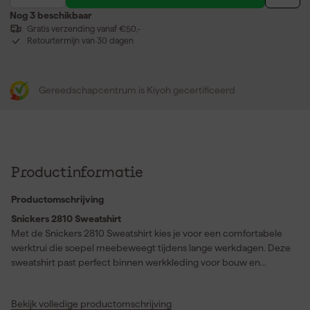
Nog 3 beschikbaar
Gratis verzending vanaf €50,-
Retourtermijn van 30 dagen
Gereedschapcentrum is Kiyoh gecertificeerd
Productinformatie
Productomschrijving
Snickers 2810 Sweatshirt
Met de Snickers 2810 Sweatshirt kies je voor een comfortabele
werktrui die soepel meebeweegt tijdens lange werkdagen. Deze
sweatshirt past perfect binnen werkkleding voor bouw en
werkplaats en voelt direct prettig aan door de geborstelde
binnenkant. Je draagt hem als warme trui op frisse dagen of als
Bekijk volledige productomschrijving
nette laag onder je werkjas. De 2x2 rib met Lycra helpt de