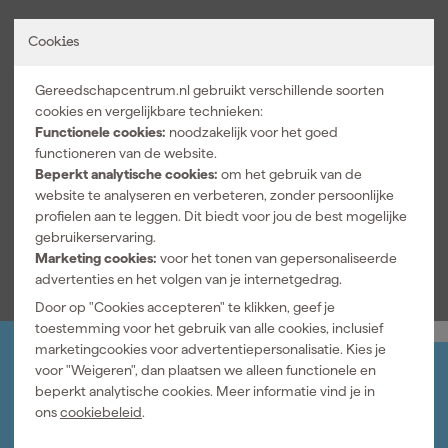
pasvorm mooi te houden zodat je vrij kunt bewegen bij elke klus.
Kenmerken
Dankzij het printed nek label ervaar je extra draagcomfort zonder
Cookies
storende randjes in de hals. De ruime keuze aan kleuren maakt
Geslacht
Heren
deze werksweater geschikt voor bedrijfskleding en herkenbare
Gereedschapcentrum.nl gebruikt verschillende soorten
Maat
XL
teamkleding. Zo geef je jouw werkoutfit een verzorgde uitstraling
cookies en vergelijkbare technieken:
zonder in te leveren op gemak. Binnen truien en vesten is dit een
Functionele cookies:
noodzakelijk voor het goed
Kleuren
praktische keuze voor dagelijks gebruik op de werkvloer.
functioneren van de website.
Hoofdkleur
Zwart
Beperkt analytische cookies:
om het gebruik van de
website te analyseren en verbeteren, zonder persoonlijke
Kleurnaam
Zwart
profielen aan te leggen. Dit biedt voor jou de best mogelijke
gebruikerservaring.
Bekijk alle kenmerken
Marketing cookies:
voor het tonen van gepersonaliseerde
advertenties en het volgen van je internetgedrag.
Door op "Cookies accepteren" te klikken, geef je
toestemming voor het gebruik van alle cookies, inclusief
marketingcookies voor advertentiepersonalisatie. Kies je
voor "Weigeren", dan plaatsen we alleen functionele en
Jouw account
beperkt analytische cookies. Meer informatie vind je in
Log-in en beheer je bestellingen en gegevens
ons
cookiebeleid
.
Nieuwsbrief
Inschrijven wekelijkse nieuwsbrief