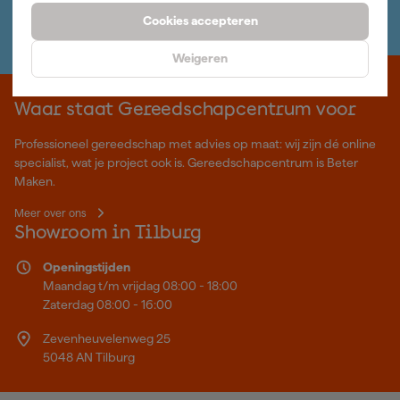
Wij helpen je graag
Cookies accepteren
Neem contact op met één van onze specialisten.
Weigeren
Waar staat Gereedschapcentrum voor
Professioneel gereedschap met advies op maat: wij zijn dé online
specialist, wat je project ook is. Gereedschapcentrum is Beter
Maken.
Meer over ons
Showroom in Tilburg
Openingstijden
Maandag t/m vrijdag 08:00 - 18:00
Zaterdag 08:00 - 16:00
Zevenheuvelenweg 25
5048 AN Tilburg