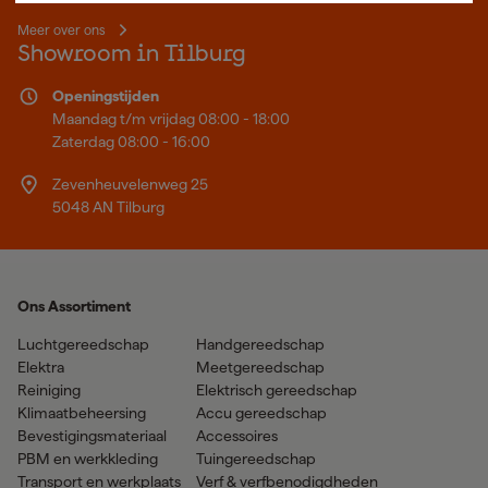
Meer over ons
Showroom in Tilburg
Openingstijden
Maandag t/m vrijdag 08:00 - 18:00
Zaterdag 08:00 - 16:00
Zevenheuvelenweg 25
5048 AN Tilburg
Ons Assortiment
Luchtgereedschap
Handgereedschap
Elektra
Meetgereedschap
Reiniging
Elektrisch gereedschap
Klimaatbeheersing
Accu gereedschap
Bevestigingsmateriaal
Accessoires
PBM en werkkleding
Tuingereedschap
Transport en werkplaats
Verf & verfbenodigdheden