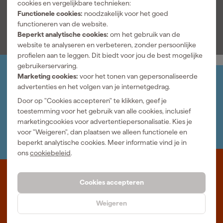
cookies en vergelijkbare technieken:
Functionele cookies:
noodzakelijk voor het goed
Bekijk alle kenmerken
functioneren van de website.
Beperkt analytische cookies:
om het gebruik van de
website te analyseren en verbeteren, zonder persoonlijke
profielen aan te leggen. Dit biedt voor jou de best mogelijke
gebruikerservaring.
Marketing cookies:
voor het tonen van gepersonaliseerde
Jouw account
advertenties en het volgen van je internetgedrag.
Log-in en beheer je bestellingen en gegevens
Door op "Cookies accepteren" te klikken, geef je
Nieuwsbrief
toestemming voor het gebruik van alle cookies, inclusief
Inschrijven wekelijkse nieuwsbrief
marketingcookies voor advertentiepersonalisatie. Kies je
Wij helpen je graag
voor "Weigeren", dan plaatsen we alleen functionele en
Neem contact op met één van onze specialisten.
beperkt analytische cookies. Meer informatie vind je in
ons
cookiebeleid
.
Waar staat Gereedschapcentrum voor
Cookies accepteren
Professioneel gereedschap met advies op maat: wij zijn dé online
Weigeren
specialist, wat je project ook is. Gereedschapcentrum is Beter
Maken.