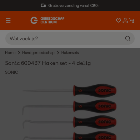
Gratis verzending vanaf €50,-
Home
Handgereedschap
Hakensets
Sonic 600437 Haken set - 4 delig
SONIC