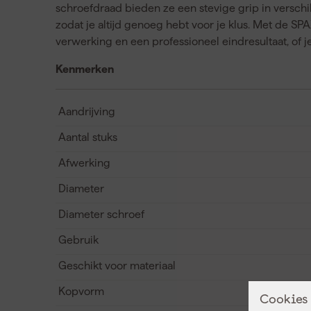
schroefdraad bieden ze een stevige grip in verschi
zodat je altijd genoeg hebt voor je klus. Met de S
verwerking en een professioneel eindresultaat, of j
Kenmerken
Aandrijving
Aantal stuks
Afwerking
Diameter
Diameter schroef
Gebruik
Geschikt voor materiaal
Kopvorm
Cookies