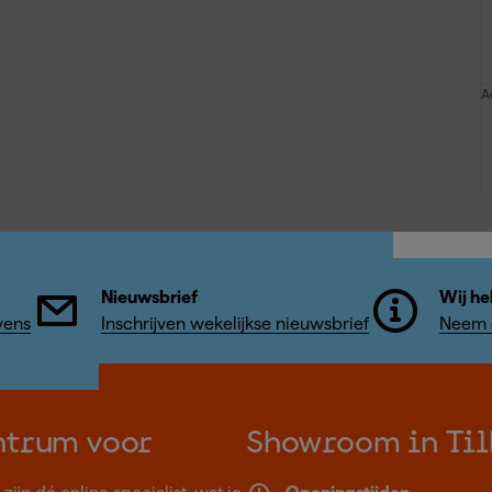
A
Nieuwsbrief
Wij he
vens
Inschrijven wekelijkse nieuwsbrief
Neem c
ntrum voor
Showroom in Til