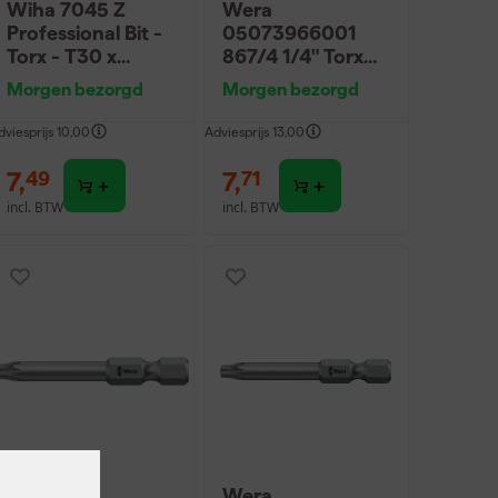
Wiha 7045 Z
Wera
Professional Bit -
05073966001
Torx - T30 x
867/4 1/4" Torx
90mm
Impaktor Bit -
Morgen bezorgd
Morgen bezorgd
T30 x 50mm
dviesprijs
10,00
Adviesprijs
13,00
7
,
7
,
49
71
incl. BTW
incl. BTW
Wera
Wera