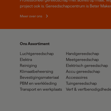
Professioneel gereedschap met advies op maat: wij z
project ook is. Gereedschapcentrum is Beter Make
Meer over ons
Ons Assortiment
Luchtgereedschap
Handgereedschap
Elektra
Meetgereedschap
Reiniging
Elektrisch gereedschap
Klimaatbeheersing
Accu gereedschap
Bevestigingsmateriaal
Accessoires
PBM en werkkleding
Tuingereedschap
Transport en werkplaats
Verf & verfbenodigdhed