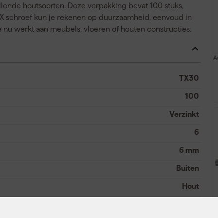
llende houtsoorten. Deze verpakking bevat 100 stuks,
PAX schroef kun je rekenen op duurzaamheid, eenvoud in
e nu werkt aan meubels, vloeren of houten constructies.
A
TX30
100
Verzinkt
6
6 mm
Buiten
Hout
Platverzonken