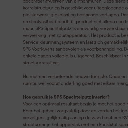
decoratief afwerken van binnenmuren. Deze sierple
korrelstructuur en is geschikt voor uiteenlopende
pleisterwerk, gipsplaat en bestaande verflagen. 
en stootvastheid biedt dit product niet alleen een 
muur. SPS Spachtelputz is eenvoudig verwerkbaar m
verwerking met spuitapparatuur. Het product is besc
Service kleurmengsysteem en laat zich gemakkelijk 
SPS Voorkwarts aanbevolen als voorbehandeling. De
enkele dagen volledig is uitgehard. Beschikbaar in
structuurresultaat.
Nu met een verbeterede nieuwe formule. Oude en
ruimte, wel vooraf onderling goed met elkaar men
Hoe gebruik je SPS Spachtelputz Interior?
Voor een optimaal resultaat begin je met het goe
Roer het geheel zorgvuldig door en verdun het ind
vervolgens gelijkmatig aan op de wand met een RV
structureer je het oppervlak met een kunststof spa