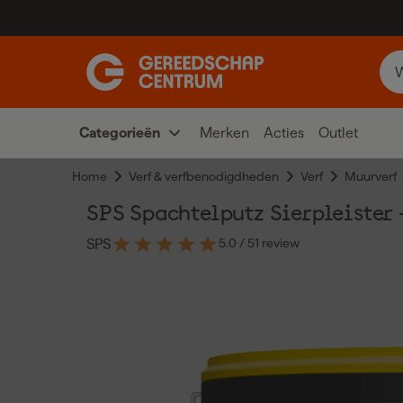
Categorieën
Merken
Acties
Outlet
Home
Verf & verfbenodigdheden
Verf
Muurverf
SPS Spachtelputz Sierpleister -
5.0
/ 5
1 review
SPS