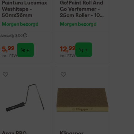
Paintura Lucamax
Go!Paint Roll And
Washitape -
Go Verfemmer -
50mx36mm
25cm Roller - 10L
+ 5 Inzetemmers
Morgen bezorgd
Morgen bezorgd
en deksel
dviesprijs
8,00
5
,
12
,
99
99
incl. BTW
incl. BTW
Anza PRO
Klingspor