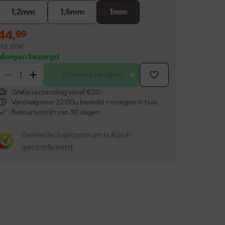
1,2mm
1,5mm
1mm
44
,
99
incl. BTW
Morgen bezorgd
In winkelwagen
Gratis verzending vanaf €50,-
Vandaag voor 22:00u besteld = morgen in huis
Retourtermijn van 30 dagen
Gereedschapcentrum is Kiyoh
gecertificeerd