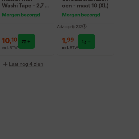
Washi Tape - 2,7 x
oen - maat 10 (XL)
20m
Morgen bezorgd
Morgen bezorgd
Adviesprijs
2,12
10
,
1
,
10
99
incl. BTW
incl. BTW
Laat nog 4 zien