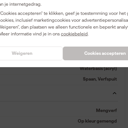
n je internetgedrag.
"Cookies accepteren" te klikken, geef je toestemming voor het
Mat
cookies, inclusief marketingcookies voor advertentiepersonalisat
Dekkend
Weigeren", dan plaatsen we alleen functionele en beperkt analy
A
Meer informatie vind je in ons
cookiebeleid
.
3 d
2.1 kg/m²
Weigeren
Cookies accepteren
6 uur
Waterbasis (acryl)
Spaan, Verfspuit
Mengverf
Op kleur gemengd