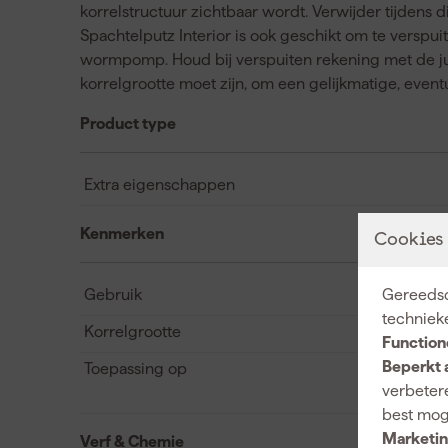
korrelstructuur zichtbaar wordt. Verwijder tijdens d
Spachtelputz Interior is ook geschikt om te verspui
wormpomp. Houd bij verspuiten rekening met de ju
korrelgrootte moet zijn, om een gelijkmatige, eventu
Product type
Extra eigenschappen
Kenmerken
Cookies
Gebruik
Gereedsc
techniek
Korrelgrootte
Function
Beperkt 
Toepassing op
verbetere
best mog
Marketin
Verf & Chemie