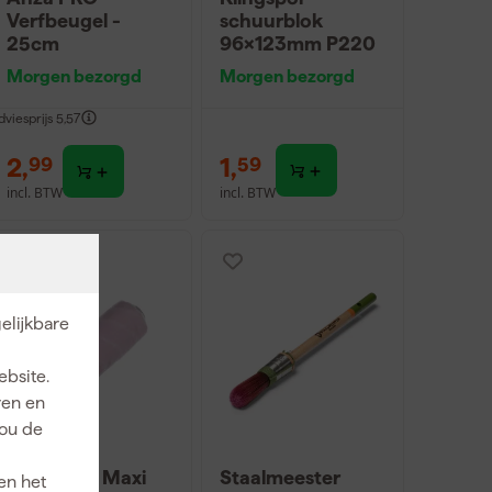
Verfbeugel -
schuurblok
25cm
96x123mm P220
Morgen bezorgd
Morgen bezorgd
dviesprijs
5,57
2
,
1
,
99
59
incl. BTW
incl. BTW
elijkbare
ebsite.
ren en
jou de
Anza PRO Maxi
Staalmeester
en het