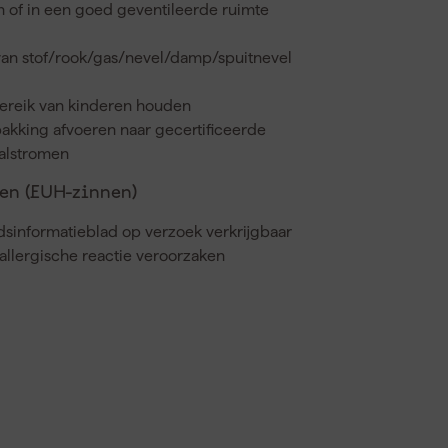
en of in een goed geventileerde ruimte
van stof/rook/gas/nevel/damp/spuitnevel
bereik van kinderen houden
akking afvoeren naar gecertificeerde
valstromen
n (EUH-zinnen)
dsinformatieblad op verzoek verkrijgbaar
llergische reactie veroorzaken