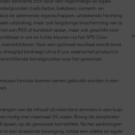
ister kenmerkt zich door een regelmatige en egale
 ondergronden zoals beton, baksteen, cement- en
Dankzij de ademende eigenschappen, uitstekende hechting
fraaie uitstraling, maar ook langdurige bescherming van je
et een RVS of kunststof spaan, maar ook geschikt voor
A
hikbaar in wit en lichte kleuren via het SPS Color
overschilderen. Voor een optimaal resultaat wordt eerst
 droogtijd bedraagt circa 6 uur, waarna het product in
 verschillende korrelgroottes voor het gewenste
 nieuwe formule kunnen samen gebruikt worden in één
gen.
d mengen van de inhoud uit meerdere emmers in een kuip.
ien nodig met maximaal 5% water. Breng de sierpleister
S spaan, op de gewenste korreldikte. Na het aanbrengen
an in een draaiende beweging, totdat een vlakke en egale