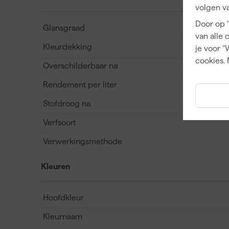
volgen va
Door op 
Glansgraad
van alle 
Kleurdekking
je voor "
cookies. 
Overschilderbaar na
Rendement per liter
Stofdroog na
Verfsoort
Verwerkingsmethode
Kleuren
Hoofdkleur
Kleurnaam