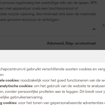
it proces regelmatig het overtollige slib van de spaan. SPS
ten met apparatuur zoals een trechterpistool of
iste nozzle-opening, die minimaal drie keer de maximale
eel grovere structuur te verkrijgen.
A
Ademend, Slag- en stootvast
Binnen
hapcentrum.nl gebruikt verschillende soorten cookies en verg
en:
1mm
ele cookies:
noodzakelijk voor het goed functioneren van de w
analytische cookies:
om het gebruik van de website te analyse
Baksteen, Bestaande verflagen, Beton, Cement en
n, zonder persoonlijke profielen aan te leggen. Dit biedt voor 
pleisterwerk, Gipsplaat, Muren
elijke gebruikerservaring.
g cookies:
voor het tonen van gepersonaliseerde advertenties 