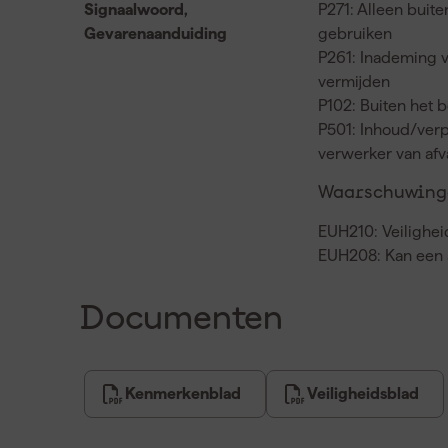
Signaalwoord,
P271: Alleen buit
Gevarenaanduiding
gebruiken
P261: Inademing 
vermijden
P102: Buiten het 
P501: Inhoud/verp
verwerker van af
Waarschuwinge
EUH210: Veilighei
EUH208: Kan een a
Documenten
Kenmerkenblad
Veiligheidsblad