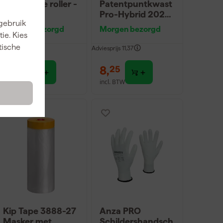
Rimax Elite roller -
Patentpuntkwast
25cm
Pro-Hybrid 2020
 gebruik
- 10 (2cm)
Morgen bezorgd
Morgen bezorgd
ie. Kies
tische
dviesprijs
9,45
Adviesprijs
11,37
7
,
8
,
95
25
incl. BTW
incl. BTW
Kip Tape 3888-27
Anza PRO
Masker met
Schildershandsch