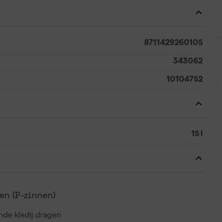
8711429260105
343062
10104752
15 l
n (P-zinnen)
de kledij dragen