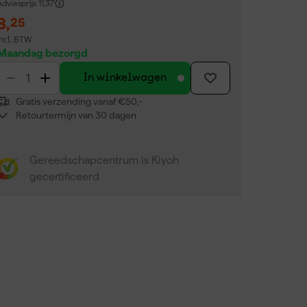
dviesprijs
11,37
8
,
25
incl. BTW
Maandag bezorgd
In winkelwagen
Gratis verzending vanaf €50,-
Retourtermijn van 30 dagen
Gereedschapcentrum is Kiyoh
gecertificeerd