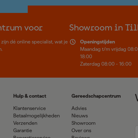
ntrum voor
Showroom in Til
ijn dé online specialist, wat je
Openingstijden
n.
Maandag t/m vrijdag 08:0
18:00
Zaterdag 08:00 - 16:00
Hulp & contact
Gereedschapcentrum
Klantenservice
Advies
Betaalmogelijkheden
Nieuws
Verzenden
Showroom
Garantie
Over ons
Reparatieservice
Reviews