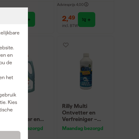
Adviesprijs
4,00
21
,
2
,
37
49
incl. BTW
incl. BTW
elijkbare
ebsite.
ren en
jou de
en het
 gebruik
ie. Kies
St. Marc
Rilly Multi
tische
Vloeibare
Ontvetter en
verfreiniger en
Verfreiniger –
ontvetter - 1L
0,5L
Maandag bezorgd
Maandag bezorgd