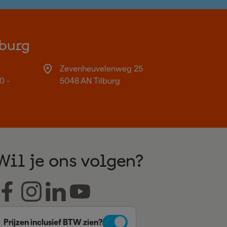
burg
Zevenheuvelenweg 25
0 -
5048 AN Tilburg
Wil je ons volgen?
Prijzen inclusief BTW zien?