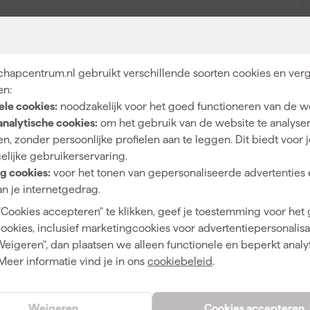
Patentpuntkwast Pro-Hybrid - Serie 2020
hapcentrum.nl gebruikt verschillende soorten cookies en verg
en:
ele cookies:
noodzakelijk voor het goed functioneren van de w
Hybride
analytische cookies:
om het gebruik van de website te analyse
n, zonder persoonlijke profielen aan te leggen. Dit biedt voor 
Synthetische haren
elijke gebruikerservaring.
10
g cookies:
voor het tonen van gepersonaliseerde advertenties 
n je internetgedrag.
Patentpunt kwast
"Cookies accepteren" te klikken, geef je toestemming voor het
cookies, inclusief marketingcookies voor advertentiepersonalisat
Weigeren", dan plaatsen we alleen functionele en beperkt analy
Meer informatie vind je in ons
cookiebeleid
.
8718312500508
346997
Weigeren
Cookies accepteren