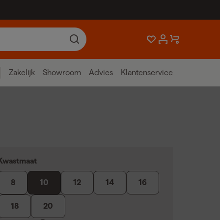
Zakelijk
Showroom
Advies
Klantenservice
Kwastmaat
8
10
12
14
16
18
20