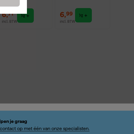
dviesprijs
7,32
6
,
6
,
71
99
incl. BTW
incl. BTW
lpen je graag
ontact op met één van onze specialisten.