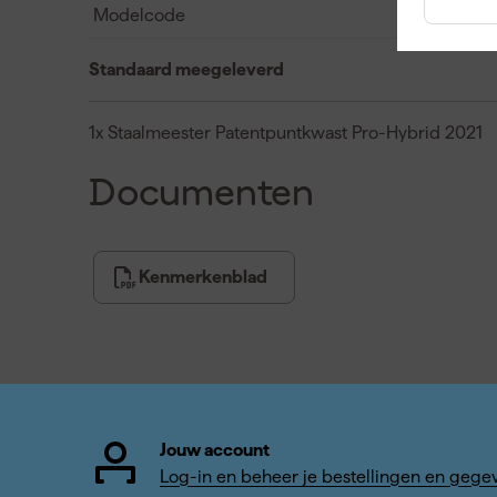
Modelcode
Standaard meegeleverd
1x Staalmeester Patentpuntkwast Pro-Hybrid 2021
Documenten
Kenmerkenblad
Jouw account
Log-in en beheer je bestellingen en gege