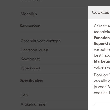
Cookies
Modellijn
Kenmerken
Gereedsc
techniek
Function
Geschikt voor verftype
Beperkt 
verbetere
Haarsoort kwast
best mog
Kwastmaat
Marketin
volgen va
Type kwast
Door op 
Specificaties
van alle 
je voor "
cookies. 
EAN
Artikelnummer