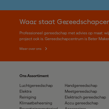
Waar staat Gereedschapce
Professioneel gereedschap met advies op maat: wij z
project ook is. Gereedschapcentrum is Beter Make
Meer over ons
Ons Assortiment
Luchtgereedschap
Handgereedschap
Elektra
Meetgereedschap
Reiniging
Elektrisch gereedschap
Klimaatbeheersing
Accu gereedschap
Bevestigingsmateriaal
Accessoires