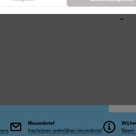
A
1.01.2020.10
Nieuwsbrief
Wij he
vens
Inschrijven wekelijkse nieuwsbrief
Neem c