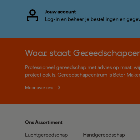
Jouw account
Log-in en beheer je bestellingen en gege
Waar staat Gereedschapce
Professioneel gereedschap met advies op maat: wij z
project ook is. Gereedschapcentrum is Beter Make
Meer over ons
Ons Assortiment
Luchtgereedschap
Handgereedschap