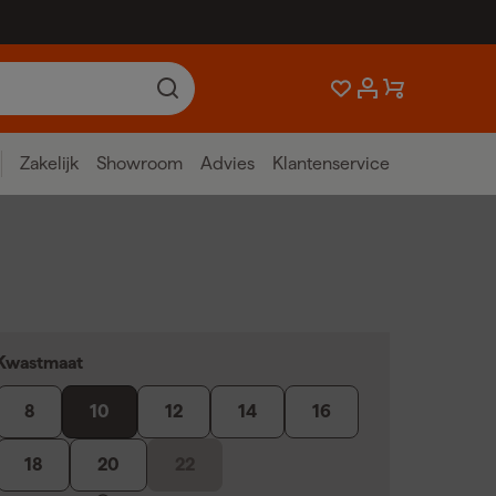
Zakelijk
Showroom
Advies
Klantenservice
Kwastmaat
8
10
12
14
16
18
20
22