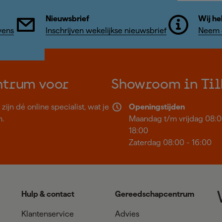
Nieuwsbrief
Wij he
vens
Inschrijven wekelijkse nieuwsbrief
Neem c
ntrum voor
Showroom in Til
ijn dé online specialist, wat je
Openingstijden
n.
Maandag t/m vrijdag 08:0
18:00
Zaterdag 08:00 - 16:00
Hulp & contact
Gereedschapcentrum
Klantenservice
Advies