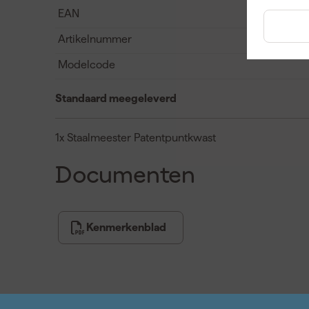
EAN
Artikelnummer
Modelcode
Standaard meegeleverd
1x Staalmeester Patentpuntkwast
Documenten
Kenmerkenblad