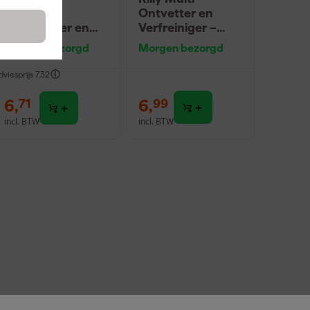
Vloeibare
Ontvetter en
verfreiniger en
Verfreiniger –
ontvetter - 1L
0,5L
Morgen bezorgd
Morgen bezorgd
dviesprijs
7,32
6
,
6
,
71
99
incl. BTW
incl. BTW