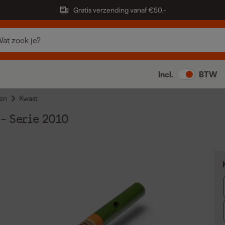
Gratis verzending vanaf €50,-
Incl.
BTW
en
Kwast
- Serie 2010