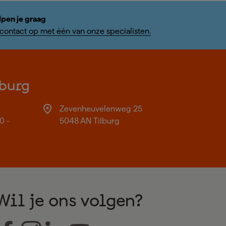
lpen je graag
ontact op met één van onze specialisten.
burg
Zevenheuvelenweg 25
0 -
5048 AN Tilburg
Wil je ons volgen?