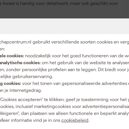
 kwast is handig voor detailwerk, maar ook geschikt voor
patentpuntkwast_series2010
hapcentrum.nl gebruikt verschillende soorten cookies en verg
en:
ele cookies:
noodzakelijk voor het goed functioneren van de w
analytische cookies:
om het gebruik van de website te analyse
n, zonder persoonlijke profielen aan te leggen. Dit biedt voor 
Watergedragen verf (acryl)
elijke gebruikerservaring.
Synthetische en Varkensharen
g cookies:
voor het tonen van gepersonaliseerde advertenties 
n je internetgedrag.
10
"Cookies accepteren" te klikken, geef je toestemming voor het
Patentpunt kwast
cookies, inclusief marketingcookies voor advertentiepersonalisat
Weigeren", dan plaatsen we alleen functionele en beperkt analy
Meer informatie vind je in ons
cookiebeleid
.