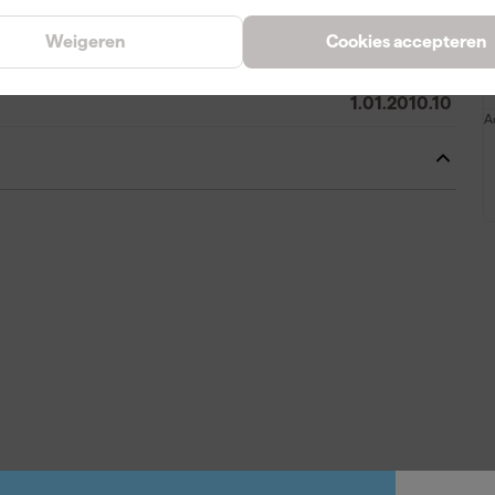
8717056570457
Weigeren
Cookies accepteren
346972
1.01.2010.10
A