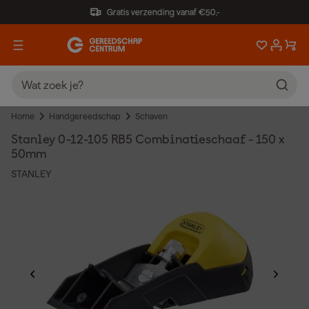
Gratis verzending vanaf €50,-
Home
Handgereedschap
Schaven
Stanley 0-12-105 RB5 Combinatieschaaf - 150 x
50mm
STANLEY