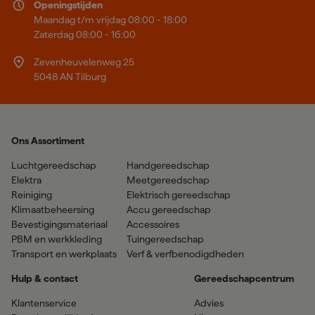
Openingstijden
Maandag t/m vrijdag 08:00 - 18:00
Zaterdag 08:00 - 16:00
Zevenheuvelenweg 25
5048 AN Tilburg
Ons Assortiment
Luchtgereedschap
Handgereedschap
Elektra
Meetgereedschap
Reiniging
Elektrisch gereedschap
Klimaatbeheersing
Accu gereedschap
Bevestigingsmateriaal
Accessoires
PBM en werkkleding
Tuingereedschap
Transport en werkplaats
Verf & verfbenodigdheden
Hulp & contact
Gereedschapcentrum
Klantenservice
Advies