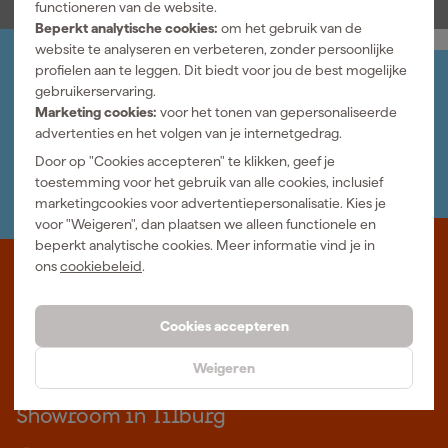
functioneren van de website.
Beperkt analytische cookies:
om het gebruik van de
website te analyseren en verbeteren, zonder persoonlijke
profielen aan te leggen. Dit biedt voor jou de best mogelijke
Jouw account
gebruikerservaring.
Log-in en beheer je bestellingen en gegevens
Marketing cookies:
voor het tonen van gepersonaliseerde
Nieuwsbrief
advertenties en het volgen van je internetgedrag.
Inschrijven wekelijkse nieuwsbrief
Door op "Cookies accepteren" te klikken, geef je
Wij helpen je graag
toestemming voor het gebruik van alle cookies, inclusief
Neem contact op met één van onze specialisten.
marketingcookies voor advertentiepersonalisatie. Kies je
voor "Weigeren", dan plaatsen we alleen functionele en
beperkt analytische cookies. Meer informatie vind je in
ons
cookiebeleid
.
Waar staat Gereedschapcentrum voor
Professioneel gereedschap met advies op maat: wij zijn dé online
Cookies accepteren
specialist, wat je project ook is. Gereedschapcentrum is Beter
Maken.
Weigeren
Meer over ons
Showroom in Tilburg