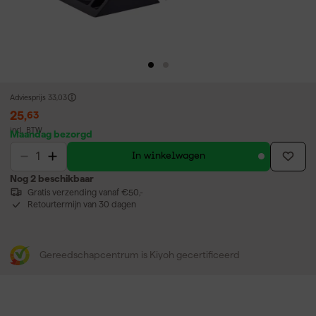
Adviesprijs
33,03
25
,
63
incl. BTW
Maandag bezorgd
In winkelwagen
Nog 2 beschikbaar
Gratis verzending vanaf €50,-
Retourtermijn van 30 dagen
Gereedschapcentrum is Kiyoh gecertificeerd