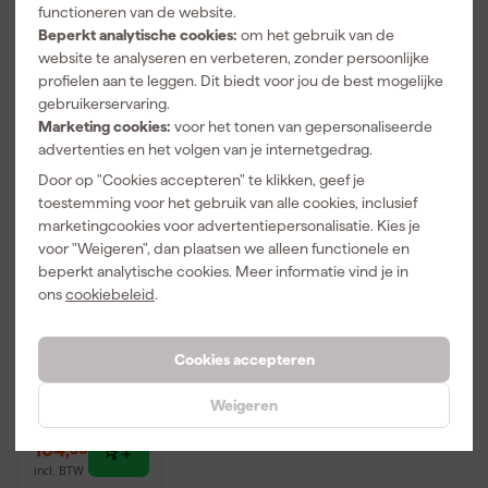
functioneren van de website.
Beperkt analytische cookies:
om het gebruik van de
website te analyseren en verbeteren, zonder persoonlijke
profielen aan te leggen. Dit biedt voor jou de best mogelijke
gebruikerservaring.
Marketing cookies:
voor het tonen van gepersonaliseerde
advertenties en het volgen van je internetgedrag.
Door op "Cookies accepteren" te klikken, geef je
toestemming voor het gebruik van alle cookies, inclusief
marketingcookies voor advertentiepersonalisatie. Kies je
voor "Weigeren", dan plaatsen we alleen functionele en
Airpress
beperkt analytische cookies. Meer informatie vind je in
4650815
ons
cookiebeleid
.
Luchtslanghas
pel PU
Morgen
wandmodel
Cookies accepteren
bezorgd
zelfoprollend
- 1/4"
buitendraad -
Weigeren
Adviesprijs
260,09
8 x 12mm -
15m - 15bar
164
,
50
incl. BTW