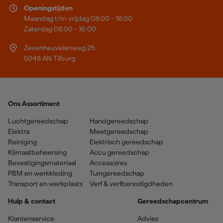
Openingstijden
Maandag t/m vrijdag 08:00 - 18:00
Zaterdag 08:00 - 16:00
Zevenheuvelenweg 25
5048 AN Tilburg
Ons Assortiment
Luchtgereedschap
Handgereedschap
Elektra
Meetgereedschap
Reiniging
Elektrisch gereedschap
Klimaatbeheersing
Accu gereedschap
Bevestigingsmateriaal
Accessoires
PBM en werkkleding
Tuingereedschap
Transport en werkplaats
Verf & verfbenodigdheden
Hulp & contact
Gereedschapcentrum
Klantenservice
Advies