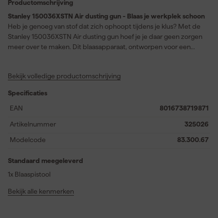
Productomschrijving
Stanley 150036XSTN Air dusting gun - Blaas je werkplek schoon
Heb je genoeg van stof dat zich ophoopt tijdens je klus? Met de
Stanley 150036XSTN Air dusting gun hoef je je daar geen zorgen
meer over te maken. Dit blaasapparaat, ontworpen voor een
maximale druk van 8 bar, zorgt ervoor dat je werkplek altijd spik
en span is. Ideaal voor het verwijderen van stof op moeilijk
Bekijk volledige productomschrijving
bereikbare plekken. Dankzij het comfortabele en lichte ontwerp
ligt 't heerlijk in de hand, zodat je zonder moeite langer kunt
Specificaties
werken. De gun is een praktische toevoeging aan je
gereedschapscollectie, perfect voor zowel professionals als doe-
EAN
8016738719871
het-zelvers die waarde hechten aan een schone en
Artikelnummer
325026
georganiseerde werkruimte .
Modelcode
83.300.67
Standaard meegeleverd
1x Blaaspistool
Bekijk alle kenmerken