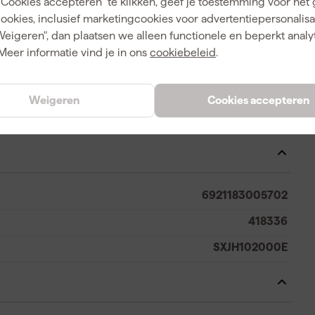
"Cookies accepteren" te klikken, geef je toestemming voor het
2000 W
cookies, inclusief marketingcookies voor advertentiepersonalisat
Weigeren", dan plaatsen we alleen functionele en beperkt analy
Meer informatie vind je in ons
cookiebeleid
.
Geel
Weigeren
Cookies accepteren
Zwart-Geel
6921183005702
418336
SXJH102000E