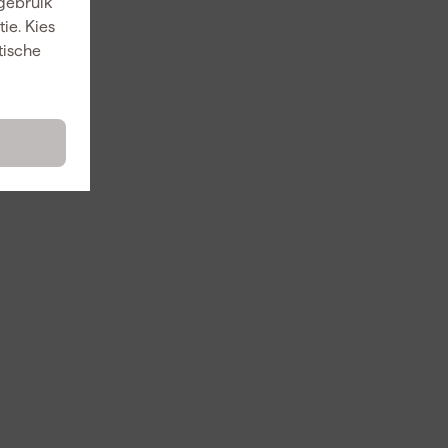
 gebruik
ie. Kies
tische