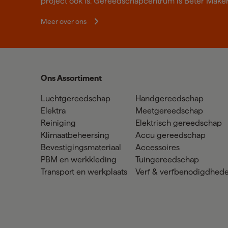
project ook is. Gereedschapcentrum is Beter Make
Meer over ons
Ons Assortiment
Luchtgereedschap
Handgereedschap
Elektra
Meetgereedschap
Reiniging
Elektrisch gereedschap
Klimaatbeheersing
Accu gereedschap
Bevestigingsmateriaal
Accessoires
PBM en werkkleding
Tuingereedschap
Transport en werkplaats
Verf & verfbenodigdhed