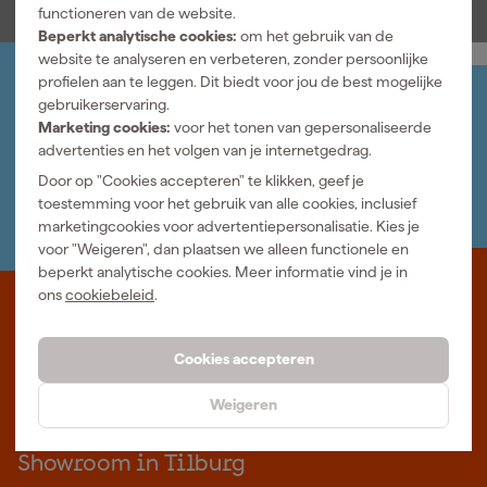
je overzicht en verstoor je nooit je workflow. Met deze
functioneren van de website.
accuhouder vind je snel en efficiënt de juiste accu en werk je
Beperkt analytische cookies:
om het gebruik van de
altijd geordend.
website te analyseren en verbeteren, zonder persoonlijke
profielen aan te leggen. Dit biedt voor jou de best mogelijke
Jouw account
gebruikerservaring.
Log-in en beheer je bestellingen en gegevens
Marketing cookies:
voor het tonen van gepersonaliseerde
Nieuwsbrief
advertenties en het volgen van je internetgedrag.
Inschrijven wekelijkse nieuwsbrief
Door op "Cookies accepteren" te klikken, geef je
Wij helpen je graag
toestemming voor het gebruik van alle cookies, inclusief
Neem contact op met één van onze specialisten.
marketingcookies voor advertentiepersonalisatie. Kies je
voor "Weigeren", dan plaatsen we alleen functionele en
beperkt analytische cookies. Meer informatie vind je in
ons
cookiebeleid
.
Waar staat Gereedschapcentrum voor
Professioneel gereedschap met advies op maat: wij zijn dé online
Cookies accepteren
specialist, wat je project ook is. Gereedschapcentrum is Beter
Maken.
Weigeren
Meer over ons
Showroom in Tilburg