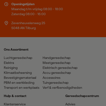
Openingstijden
Maandag t/m vrijdag 08:00 - 18:00
Zaterdag 08:00 - 16:00
Zevenheuvelenweg 25
5048 AN Tilburg
Ons Assortiment
Luchtgereedschap
Handgereedschap
Elektra
Meetgereedschap
Reiniging
Elektrisch gereedschap
Klimaatbeheersing
Accu gereedschap
Bevestigingsmateriaal
Accessoires
PBM en werkkleding
Tuingereedschap
Transport en werkplaats
Verf & verfbenodigdheden
Hulp & contact
Gereedschapcentrum
Klantenservice
Advies