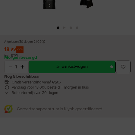
Afgelopen 30 dagen
21,09
18
,
99
-9%
incl. BTW
Morgen bezorgd
In winkelwagen
Nog 5 beschikbaar
Gratis verzending vanaf €50,-
Vandaag voor 18:00u besteld = morgen in huis
Retourtermijn van 30 dagen
Gereedschapcentrum is Kiyoh gecertificeerd