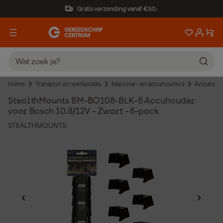
Gratis verzending vanaf €50,-
Home
Transport en werkplaats
Machine- en accuhouders
Accuhoud
StealthMounts BM-BO108-BLK-6 Accuhouder
voor Bosch 10.8/12V - Zwart - 6-pack
STEALTHMOUNTS