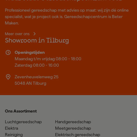
Professioneel gereedschap met advies op maat: wij zijn dé online
specialist, wat je project ook is. Gereedschapcentrum is Beter
Maken.
Meer over ons
Showroom in Tilburg
Openingstijden
Maandag t/m vrijdag 08:00 - 18:00
Zaterdag 08:00 - 16:00
Zevenheuvelenweg 25
5048 AN Tilburg
Ons Assortiment
Luchtgereedschap
Handgereedschap
Elektra
Meetgereedschap
Reiniging
Elektrisch gereedschap