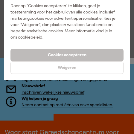
Universele
Buddy Mount
Maandag
Maandag
Door op "Cookies accepteren" te klikken, geef je
waterpassteu
- voor
bezorgd
bezorgd
toestemming voor het gebruik van alle cookies, inclusief
nen Slim -
Milwaukee
Zwart - 2
PACKOUT /
marketingcookies voor advertentiepersonalisatie. Kies je
stuks
Ridgid / AEG
voor "Weigeren", dan plaatsen we alleen functionele en
/ Keter -
beperkt analytische cookies. Meer informatie vind je in
zwart - 8
28
,
13
,
79
95
ons
cookiebeleid
.
stuks
incl. BTW
incl. BTW
Cookies accepteren
Weigeren
Jouw account
Log-in en beheer je bestellingen en gegevens
Nieuwsbrief
Inschrijven wekelijkse nieuwsbrief
Wij helpen je graag
Neem contact op met één van onze specialisten.
Waar staat Gereedschapcentrum voor