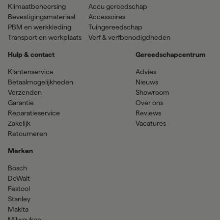
Klimaatbeheersing
Accu gereedschap
Bevestigingsmateriaal
Accessoires
PBM en werkkleding
Tuingereedschap
Transport en werkplaats
Verf & verfbenodigdheden
Hulp & contact
Gereedschapcentrum
Klantenservice
Advies
Betaalmogelijkheden
Nieuws
Verzenden
Showroom
Garantie
Over ons
Reparatieservice
Reviews
Zakelijk
Vacatures
Retourneren
Merken
Bosch
DeWalt
Festool
Stanley
Makita
Milwaukee