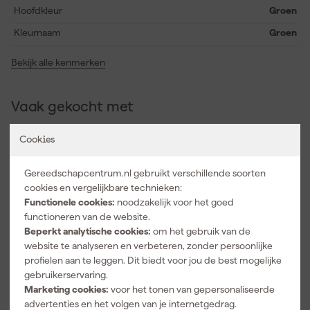
Hoofdkleur
Groen
Kleurnaam
Groen
Bekijk alle kenmerken
Vaak gekocht met
Cookies
Gereedschapcentrum.nl gebruikt verschillende soorten
cookies en vergelijkbare technieken:
Functionele cookies:
noodzakelijk voor het goed
functioneren van de website.
Beperkt analytische cookies:
om het gebruik van de
website te analyseren en verbeteren, zonder persoonlijke
profielen aan te leggen. Dit biedt voor jou de best mogelijke
gebruikerservaring.
StealthMount
StealthMount
Marketing cookies:
voor het tonen van gepersonaliseerde
s OM-LM-SL-
s OM-BIN-
BLK-2
BLK-8 Bin
advertenties en het volgen van je internetgedrag.