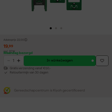
Adviesprijs
22,00
19
,
99
incl. BTW
Maandag bezorgd
In winkelwagen
Gratis verzending vanaf €50,-
Retourtermijn van 30 dagen
Gereedschapcentrum is Kiyoh gecertificeerd