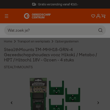
Gratis verzending vanaf €50,-
Home
Transport en werkplaats
Opbergsystemen
StealthMounts TM-MHH18-GRN-4
Gereedschapshouders voor Hikoki / Metabo /
HPT / Hitachi 18V - Groen - 4 stuks
STEALTHMOUNTS