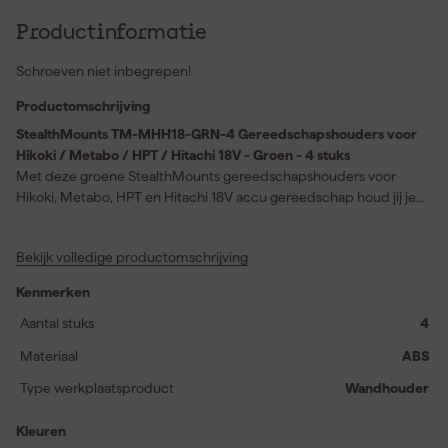
Productinformatie
Schroeven niet inbegrepen!
Productomschrijving
StealthMounts TM-MHH18-GRN-4 Gereedschapshouders voor
Hikoki / Metabo / HPT / Hitachi 18V - Groen - 4 stuks
Met deze groene StealthMounts gereedschapshouders voor
Hikoki, Metabo, HPT en Hitachi 18V accu gereedschap houd jij je
werkplek overzichtelijk en georganiseerd. De set bestaat uit vier
houders die speciaal zijn ontworpen voor draadloos elektrisch
Bekijk volledige productomschrijving
gereedschap en eenvoudig te monteren zijn met schroeven. Je
bepaalt zelf waar je ze bevestigt: op werkplaatswanden, onder
Kenmerken
schappen, aan panelen in je auto of bestelbus, of in en op
gereedschapskisten. Dankzij deze oplossing liggen je machines
Aantal stuks
4
niet langer verspreid over de vloer, in lades of dozen. Je maakt
Materiaal
ABS
optimaal gebruik van beschikbare ruimte en grijpt je
gereedschap altijd snel en veilig. Functionaliteit en flexibiliteit
Type werkplaatsproduct
Wandhouder
maken van deze houders een slimme keuze voor wie graag
efficiënt opbergt.
Kleuren