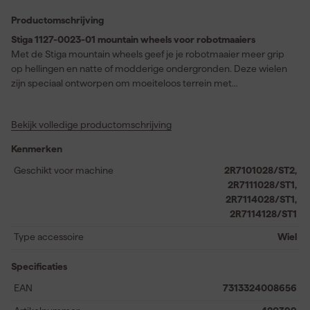
Productomschrijving
Stiga 1127-0023-01 mountain wheels voor robotmaaiers
Met de Stiga mountain wheels geef je je robotmaaier meer grip
op hellingen en natte of modderige ondergronden. Deze wielen
zijn speciaal ontworpen om moeiteloos terrein met
hoogteverschil of gladde plekken aan te kunnen. Het slimme
profiel en de flexibele materialen zorgen ervoor dat modder zich
Bekijk volledige productomschrijving
aan het oppervlak hecht, opdroogt en vanzelf loslaat. Daardoor
hoef je minder vaak schoon te maken en blijft de werking
Kenmerken
betrouwbaar. De zelfreinigende werking voorkomt ophoping van
vuil, beperkt slijtage en draagt bij aan stabiele prestaties. Een
Geschikt voor machine
2R7101028/ST2,
ideale keuze als je gazon niet overal egaal of droog is.
2R7111028/ST1,
2R7114028/ST1,
2R7114128/ST1
Type accessoire
Wiel
Specificaties
EAN
7313324008656