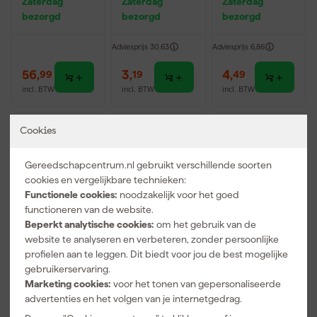
Zaterdag
Zaterdag
Zaterdag
montuur -
bezorgd
bezorgd
bezorgd
Getint Glas
Adviesprijs
30,63
Adviesprijs
6,86
56
,
3
,
4
,
99
19
49
incl. BTW
incl. BTW
incl. BTW
Cookies
Gereedschapcentrum.nl gebruikt verschillende soorten
cookies en vergelijkbare technieken:
Functionele cookies:
noodzakelijk voor het goed
functioneren van de website.
Beperkt analytische cookies:
om het gebruik van de
website te analyseren en verbeteren, zonder persoonlijke
profielen aan te leggen. Dit biedt voor jou de best mogelijke
Fiskars 135041
Oxxa 11-540
Oxxa 11-540
gebruikerservaring.
Solid PopUp
M-Grip
M-Grip
Marketing cookies:
voor het tonen van gepersonaliseerde
Tuinafvalzak -
Werkhandsch
Werkhandsch
advertenties en het volgen van je internetgedrag.
56L
oenen -
oenen -
Zaterdag
Zaterdag
Zaterdag
Groen/Geel -
Groen/Geel -