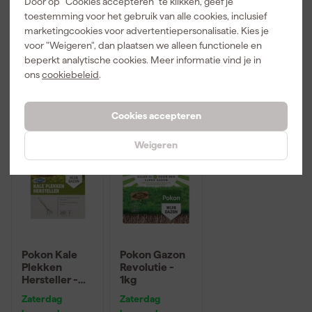
Door op "Cookies accepteren" te klikken, geef je
bezorgd
bezorgd
bezorgd
8/M
10/XL
toestemming voor het gebruik van alle cookies, inclusief
marketingcookies voor advertentiepersonalisatie. Kies je
Adviesprijs
24,19
voor "Weigeren", dan plaatsen we alleen functionele en
beperkt analytische cookies. Meer informatie vind je in
22
,
1
,
1
,
49
99
99
ons
cookiebeleid
.
incl. BTW
incl. BTW
incl. BTW
Cookies accepteren
Weigeren
Pokon Kale
Pokon Gazon
Plekken
Revolutie -
Hersteller -
1kg
200gr
Zaterdag
Zaterdag