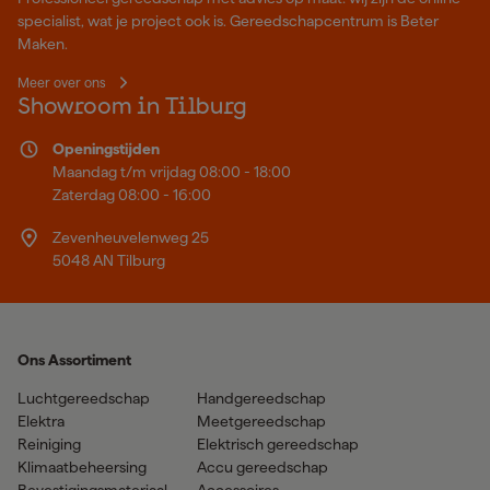
specialist, wat je project ook is. Gereedschapcentrum is Beter
Maken.
Meer over ons
Showroom in Tilburg
Openingstijden
Maandag t/m vrijdag 08:00 - 18:00
Zaterdag 08:00 - 16:00
Zevenheuvelenweg 25
5048 AN Tilburg
Ons Assortiment
Luchtgereedschap
Handgereedschap
Elektra
Meetgereedschap
Reiniging
Elektrisch gereedschap
Klimaatbeheersing
Accu gereedschap
Bevestigingsmateriaal
Accessoires