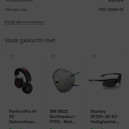
Artikelnummer
420399
Modelcode
1127-0023-01
Bekijk alle kenmerken
Vaak gekocht met
PerfectPro H-
3M 8822
Stanley
30
Stofmasker -
SY120-2D EU
Gehoorbesch
FFP2 - Met
Veiligheidsbril
erming
ventiel
zonder