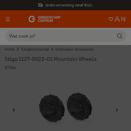
Gratis verzending vanaf €50,-
Home
Tuingereedschap
Grasmaaier accessoires
Stiga 1127-0023-01 Mountain Wheels
STIGA