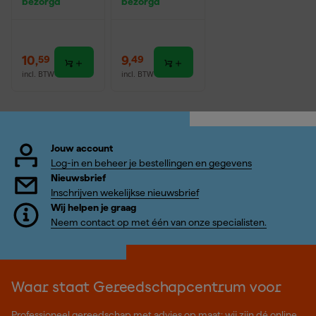
bezorgd
bezorgd
10
,
9
,
59
49
incl. BTW
incl. BTW
Jouw account
Log-in en beheer je bestellingen en gegevens
Nieuwsbrief
Inschrijven wekelijkse nieuwsbrief
Wij helpen je graag
Neem contact op met één van onze specialisten.
Waar staat Gereedschapcentrum voor
Professioneel gereedschap met advies op maat: wij zijn dé online