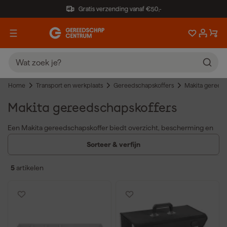
Gratis verzending vanaf €50,-
Home
Transport en werkplaats
Gereedschapskoffers
Makita gereeds
Makita gereedschapskoffers
Een Makita gereedschapskoffer biedt overzicht, bescherming en
mobiliteit voor je gereedschap, zowel op de werkplek als
Sorteer & verfijn
onderweg. Of je kiest voor een Makita gereedschapskoffer
gevuld, een uitklapbare variant of een lege koffer, je hebt altijd
5
artikelen
een praktische oplossing voor al je tools.
Stevige constructie en duurzame materialen voor veilige opslag
en transport.
Praktische indeling met vakken en inzetstukken voor overzicht
en snelle toegang.