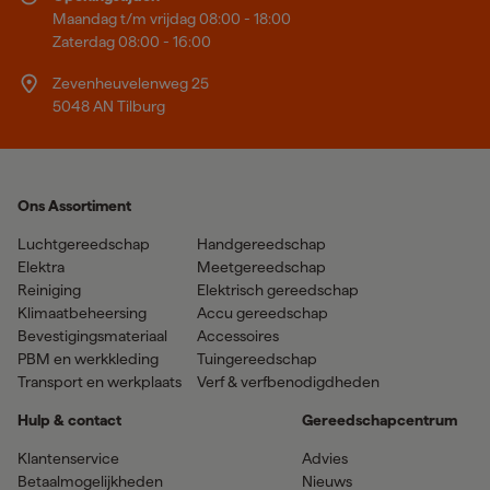
Maandag t/m vrijdag 08:00 - 18:00
Zaterdag 08:00 - 16:00
Zevenheuvelenweg 25
5048 AN Tilburg
Ons Assortiment
Luchtgereedschap
Handgereedschap
Elektra
Meetgereedschap
Reiniging
Elektrisch gereedschap
Klimaatbeheersing
Accu gereedschap
Bevestigingsmateriaal
Accessoires
PBM en werkkleding
Tuingereedschap
Transport en werkplaats
Verf & verfbenodigdheden
Hulp & contact
Gereedschapcentrum
Klantenservice
Advies
Betaalmogelijkheden
Nieuws