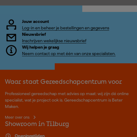
Jouw account
Log-in en beheer je bestellingen en gegevens
Nieuwsbrief
Inschrijven wekelijkse nieuwsbrief
Wij helpen je graag
Neem contact op met één van onze specialisten.
Waar staat Gereedschapcentrum voor
Professioneel gereedschap met advies op maat: wij zijn dé online
specialist, wat je project ook is. Gereedschapcentrum is Beter
Maken.
Meer over ons
Showroom in Tilburg
Openingstijden