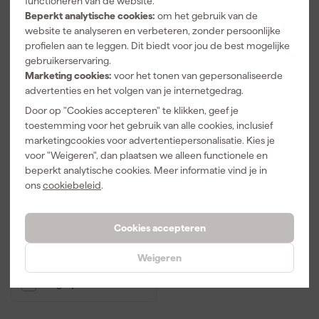
functioneren van de website.
Beperkt analytische cookies:
om het gebruik van de
website te analyseren en verbeteren, zonder persoonlijke
profielen aan te leggen. Dit biedt voor jou de best mogelijke
gebruikerservaring.
Marketing cookies:
voor het tonen van gepersonaliseerde
advertenties en het volgen van je internetgedrag.
Door op "Cookies accepteren" te klikken, geef je
toestemming voor het gebruik van alle cookies, inclusief
marketingcookies voor advertentiepersonalisatie. Kies je
Makita 823308-3 Koffer
voor "Weigeren", dan plaatsen we alleen functionele en
aluminium
beperkt analytische cookies. Meer informatie vind je in
ons
cookiebeleid
.
Over 9 dagen bezorgd
Afgelopen 30 dgn
41,19
Cookies accepteren
40
,
69
Weigeren
incl. BTW
Vergelijk