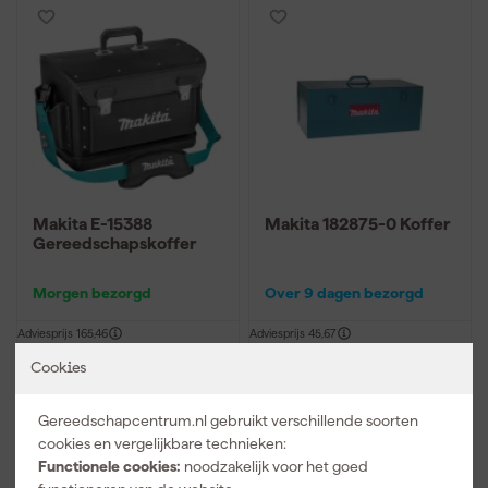
Makita E-15388
Makita 182875-0 Koffer
Gereedschapskoffer
Morgen bezorgd
Over 9 dagen bezorgd
Adviesprijs
165,46
Adviesprijs
45,67
Cookies
91
,
39
,
79
09
incl. BTW
incl. BTW
Gereedschapcentrum.nl gebruikt verschillende soorten
Vergelijk
Vergelijk
cookies en vergelijkbare technieken:
Functionele cookies:
noodzakelijk voor het goed