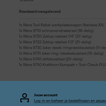
Standaard meegeleverd
1x Wera Tool Rebel werkplaatswagen Stainless XXL 
1x Wera 9710 schroevendraaierset (18-delig)
1x Wera 9720 Zyklop ratelset 1/4" (37-delig)
1x Wera 9722 Zyklop ratelset 1/2" (31-delig)
1x Wera 9730 Joker steek-/ringratelsleutelset (11-de
1x Wera 9731 Joker ring-/steeksleutelset (19-delig)
1x Wera 9740 stiftsleutelset (20-delig)
1x Wera 9750 Kraftform Kompakt + Tool-Check PLUS 
Jouw account
Log-in en beheer je bestellingen en gege