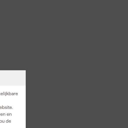
elijkbare
ebsite.
ren en
jou de