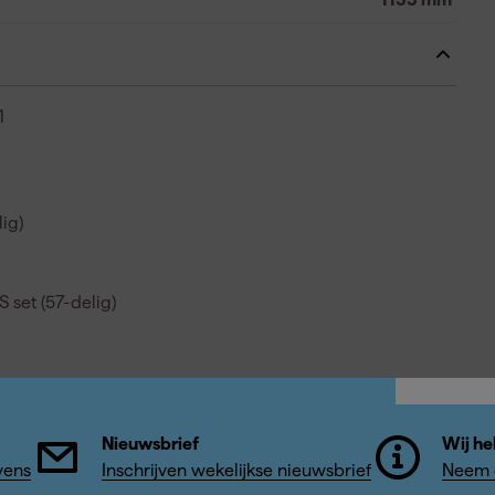
1
lig)
set (57-delig)
Nieuwsbrief
Wij he
vens
Inschrijven wekelijkse nieuwsbrief
Neem c