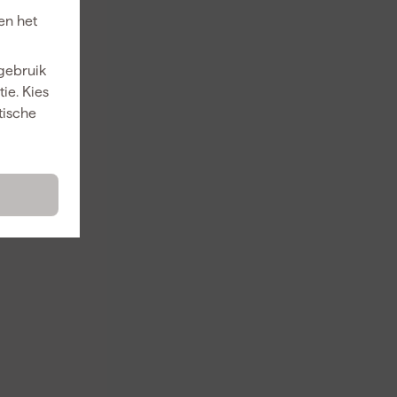
en het
 gebruik
ie. Kies
tische