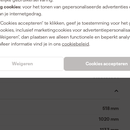
g cookies:
voor het tonen van gepersonaliseerde advertenties 
n je internetgedrag.
Zwart
"Cookies accepteren" te klikken, geef je toestemming voor het
cookies, inclusief marketingcookies voor advertentiepersonalisat
Weigeren", dan plaatsen we alleen functionele en beperkt analy
Meer informatie vind je in ons
cookiebeleid
.
4013288237378
Weigeren
Cookies accepteren
423042
5150131001
518 mm
1020 mm
1133 mm