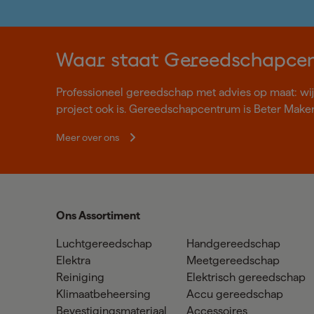
Waar staat Gereedschapce
Professioneel gereedschap met advies op maat: wij z
project ook is. Gereedschapcentrum is Beter Make
Meer over ons
Ons Assortiment
Luchtgereedschap
Handgereedschap
Elektra
Meetgereedschap
Reiniging
Elektrisch gereedschap
Klimaatbeheersing
Accu gereedschap
Bevestigingsmateriaal
Accessoires