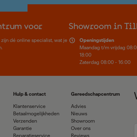
ntrum voor
Showroom in Til
ijn dé online specialist, wat je
Openingstijden
n.
Maandag t/m vrijdag 08:0
18:00
Zaterdag 08:00 - 16:00
Hulp & contact
Gereedschapcentrum
Klantenservice
Advies
Betaalmogelijkheden
Nieuws
Verzenden
Showroom
Garantie
Over ons
Reparatieservice
Reviews