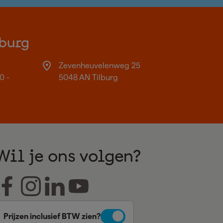
burg
Zevenheuvelenweg 25
0 -
5048 AN Tilburg
Wil je ons volgen?
Prijzen inclusief BTW zien?