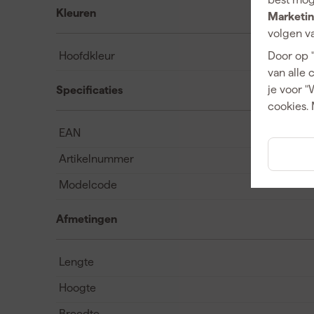
Kleuren
Marketin
volgen va
Hoofdkleur
Door op 
van alle 
je voor "
Specificaties
cookies. 
EAN
Artikelnummer
Modelcode
Afmetingen
Lengte
Hoogte
Breedte