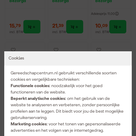
bezorgd
bezorgd
bezorgd
voor EASY /
Bruin
Wit
PRO L / PRO
(Transparant)
(Transparant
ERGO / PRO
- Flacon -
na droging) -
Adviesprijs
11,00
MAX
750gr
Flacon -
750gr
15
,
21
,
10
,
79
39
09
incl. BTW
incl. BTW
incl. BTW
Cookies
Gereedschapcentrum.nl gebruikt verschillende soorten
cookies en vergelijkbare technieken:
Functionele cookies:
noodzakelijk voor het goed
functioneren van de website.
Beperkt analytische cookies:
om het gebruik van de
website te analyseren en verbeteren, zonder persoonlijke
Griffon
Griffon
Sola SRC 500
profielen aan te leggen. Dit biedt voor jou de best mogelijke
6305129
6305076
Schrijfhaak -
gebruikerservaring.
Houtlijm Fiber
Houtlijm
500 x 170mm
Marketing cookies:
voor het tonen van gepersonaliseerde
- 750gr
PVAC ES30 -
Morgen
Morgen
Morgen
250gr
advertenties en het volgen van je internetgedrag.
bezorgd
bezorgd
bezorgd