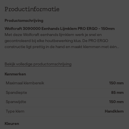
Productinformatie
Productomschrijving
Wolfcraft 3090000 Eenhands Lijmklem PRO ERGO - 150mm
Met deze Wolfcraft eenhands lijmklem werk je snel en
gecontroleerd bij elke houtbewerking klus. De PRO ERGO
constructie ligt prettig in de hand en maakt klemmen met één
hand eenvoudig. Je gebruikt deze lijmklem 150mm moeiteloos
op krappe werkplekken en bij fijn montagewerk. Het slimme
Bekijk volledige productomschrijving
pompmechanisme zorgt voor gelijkmatige klemkracht en laat
zich nauwkeurig doseren. Dankzij de ontgrendelhendel open je
Kenmerken
de klem veilig en schuif je de bek direct naar de juiste positie. De
klemkracht tot 150 kg houdt je werkstuk stevig vast tijdens lijmen
Maximaal klembereik
150 mm
of assembleren. Grote rubberen klemvlakken verdelen de druk
Spandiepte
85 mm
en beschermen het oppervlak tegen beschadiging. De V groef
biedt extra grip bij het klemmen van ronde materialen zoals
Spanwijdte
150 mm
buizen of deuvels. Deze eenhandsklem is ook te gebruiken als
Type klem
Handklem
spreider waardoor je flexibel werkt bij uiteenlopende
toepassingen. De combinatie van gehard staal en
Kleuren
glasvezelversterkte kunststof zorgt voor een lange levensduur en