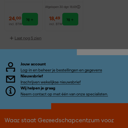
Afgelopen 30 dgn
18,69
24
,
18
,
00
49
incl. BTW
incl. BTW
Laat nog 5 zien
Jouw account
Log-in en beheer je bestellingen en gegevens
Nieuwsbrief
Inschrijven wekelijkse nieuwsbrief
Wij helpen je graag
Neem contact op met één van onze specialisten.
Waar staat Gereedschapcentrum voor