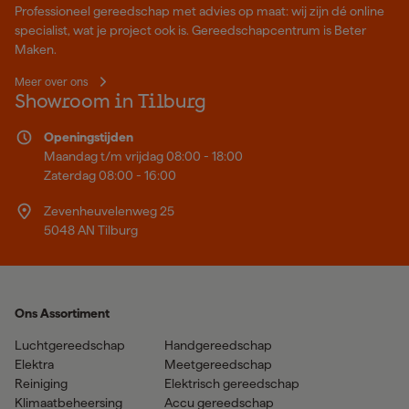
Professioneel gereedschap met advies op maat: wij zijn dé online
specialist, wat je project ook is. Gereedschapcentrum is Beter
Maken.
Meer over ons
Showroom in Tilburg
Openingstijden
Maandag t/m vrijdag 08:00 - 18:00
Zaterdag 08:00 - 16:00
Zevenheuvelenweg 25
5048 AN Tilburg
Ons Assortiment
Luchtgereedschap
Handgereedschap
Elektra
Meetgereedschap
Reiniging
Elektrisch gereedschap
Klimaatbeheersing
Accu gereedschap