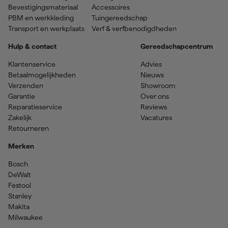
Bevestigingsmateriaal
Accessoires
PBM en werkkleding
Tuingereedschap
Transport en werkplaats
Verf & verfbenodigdheden
Hulp & contact
Gereedschapcentrum
Klantenservice
Advies
Betaalmogelijkheden
Nieuws
Verzenden
Showroom
Garantie
Over ons
Reparatieservice
Reviews
Zakelijk
Vacatures
Retourneren
Merken
Bosch
DeWalt
Festool
Stanley
Makita
Milwaukee