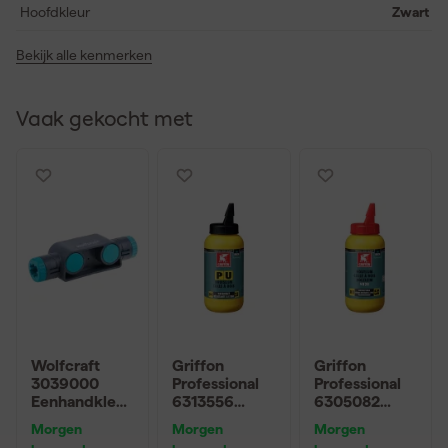
betrouwbare prestaties. Je merkt dat deze lijmklem soepel werkt
Hoofdkleur
Zwart
en ondersteuning biedt bij elke nauwkeurige klus in de
werkplaats.
Bekijk alle kenmerken
Vaak gekocht met
Wolfcraft
Griffon
Griffon
3039000
Professional
Professional
Eenhandklem
6313556
6305082
men
Konstruktie
VB20
Morgen
Morgen
Morgen
connector -
Bruislijm D4 -
Houtlijm D3 -