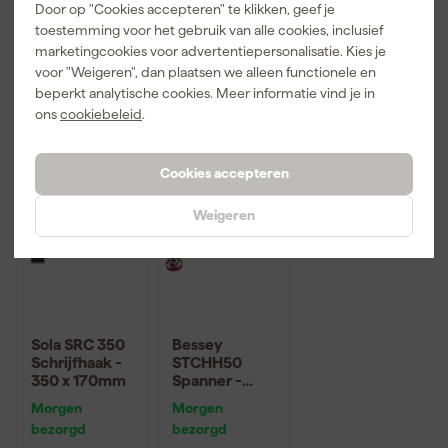
Door op "Cookies accepteren" te klikken, geef je
toestemming voor het gebruik van alle cookies, inclusief
marketingcookies voor advertentiepersonalisatie. Kies je
voor "Weigeren", dan plaatsen we alleen functionele en
39
,
6
,
29
,
79
69
00
beperkt analytische cookies. Meer informatie vind je in
incl. BTW
incl. BTW
incl. BTW
ons
cookiebeleid
.
Outlet
Cookies accepteren
Weigeren
Sola SRC 350
Bessey
Schrijfhaak -
STCHH50
350 x 170mm
Spanner -
Horizontaal -
Morgen
Morgen
40mm
bezorgd
bezorgd