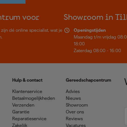
ntrum voor
Showroom in Til
ijn dé online specialist, wat je
Openingstijden
n.
Maandag t/m vrijdag 08:0
18:00
Zaterdag 08:00 - 16:00
Hulp & contact
Gereedschapcentrum
Klantenservice
Advies
Betaalmogelijkheden
Nieuws
Verzenden
Showroom
Garantie
Over ons
Reparatieservice
Reviews
Zakelijk
Vacatures