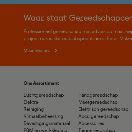
Waar staat Gereedschapce
Professioneel gereedschap met advies op maat: wij z
project ook is. Gereedschapcentrum is Beter Make
Meer over ons
Ons Assortiment
Luchtgereedschap
Handgereedschap
Elektra
Meetgereedschap
Reiniging
Elektrisch gereedschap
Klimaatbeheersing
Accu gereedschap
Bevestigingsmateriaal
Accessoires
PBM en werkkleding
Tuingereedschap