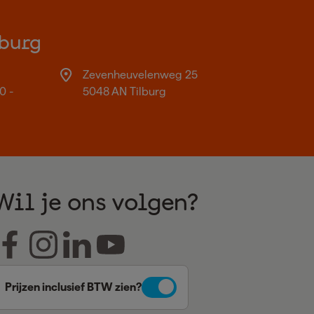
burg
Zevenheuvelenweg 25
0 -
5048 AN Tilburg
Wil je ons volgen?
Prijzen inclusief BTW zien?