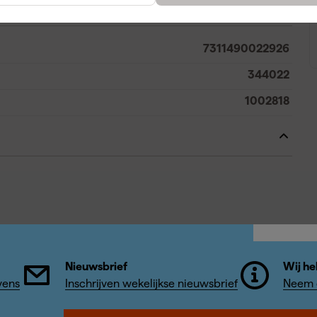
A
7311490022926
344022
1002818
Nieuwsbrief
Wij he
vens
Inschrijven wekelijkse nieuwsbrief
Neem c