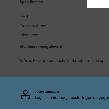
Specificaties
EAN
Artikelnummer
Modelcode
Standaard meegeleverd
1x Anza PRO professionele Verfkrabber met knop
Jouw account
Log-in en beheer je bestellingen en gege