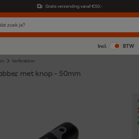
Gratis verzending vanaf €50,-
Incl.
BTW
en
Verfkrabber
rabber met knop - 50mm
A