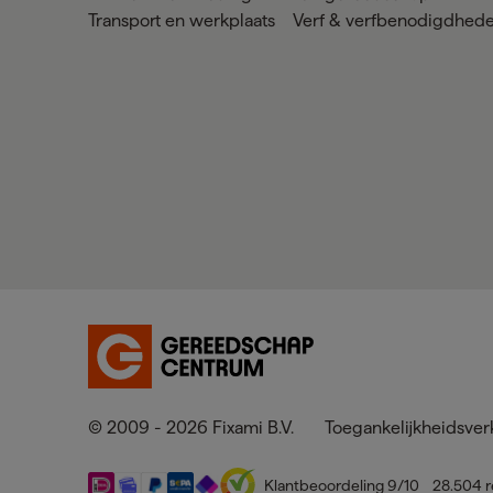
Transport en werkplaats
Verf & verfbenodigdhed
© 2009 - 2026 Fixami B.V.
Toegankelijkheidsver
Klantbeoordeling
9
/10
28.504
r