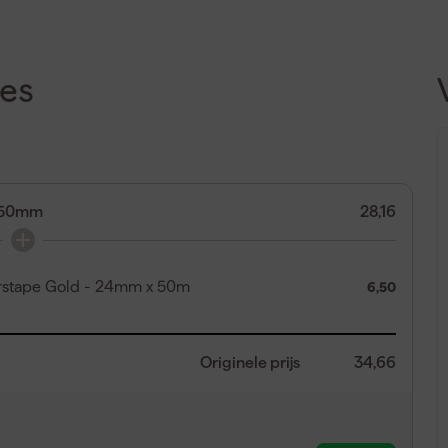
es
- 50mm
28,16
erstape Gold - 24mm x 50m
6,50
Originele prijs
34,66