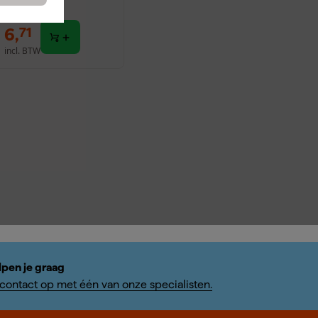
dviesprijs
7,32
6
,
71
incl. BTW
lpen je graag
ontact op met één van onze specialisten.