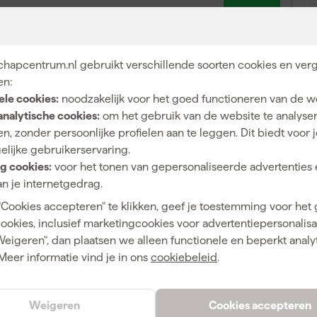
34
,
34
incl. BTW
hapcentrum.nl gebruikt verschillende soorten cookies en verg
en:
ele cookies:
noodzakelijk voor het goed functioneren van de w
analytische cookies:
om het gebruik van de website te analyse
n, zonder persoonlijke profielen aan te leggen. Dit biedt voor 
elijke gebruikerservaring.
g cookies:
voor het tonen van gepersonaliseerde advertenties 
50mm
n je internetgedrag.
 kun je grondig en comfortabel oude verf, lijm, vernis
"Cookies accepteren" te klikken, geef je toestemming voor het
en zoals hout, metaal en beton. Dankzij het ergonomische
cookies, inclusief marketingcookies voor advertentiepersonalisat
teloos, zelfs op grote oppervlakken waar extra kracht
Weigeren", dan plaatsen we alleen functionele en beperkt analy
duurzame prestaties en blijft lang scherp, zodat je minder
Meer informatie vind je in ons
cookiebeleid
.
oeilijk bereikbare plekken of grotere stukken te
ombineren met Anza verlengstelen. De breedte van 50
taat behaalt bij elke schraapklus.
Weigeren
Cookies accepteren