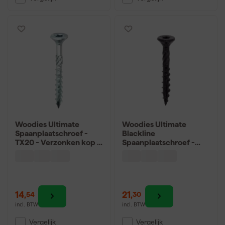
Woodies Ultimate
Woodies Ultimate
Spaanplaatschroef -
Blackline
TX20 - Verzonken kop -
Spaanplaatschroef -
Deeldraad - Verzinkt -
TX25 - Platverzonken
500st
kop - Deeldraad -
Gecoat - 200st
14
,
21
,
54
30
incl. BTW
incl. BTW
Vergelijk
Vergelijk