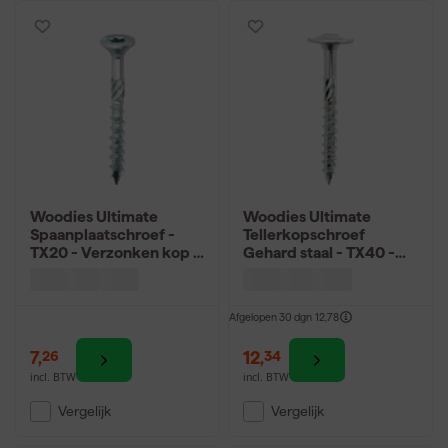
Woodies Ultimate
Woodies Ultimate
Spaanplaatschroef -
Tellerkopschroef
TX20 - Verzonken kop -
Gehard staal - TX40 -
Deeldraad - Verzinkt -
Tellerkop - Deeldraad -
200st
Verzinkt - 50st
Afgelopen 30 dgn
12,78
7
,
12
,
26
34
incl. BTW
incl. BTW
Vergelijk
Vergelijk