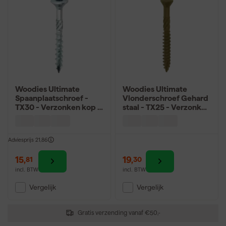
Woodies Ultimate
Woodies Ultimate
Spaanplaatschroef -
Vlonderschroef Gehard
TX30 - Verzonken kop -
staal - TX25 - Verzonken
Deeldraad - Verzinkt -
kop - Deeldraad -
100st
Verzinkt - 200st
Adviesprijs
21,86
15
,
19
,
81
30
incl. BTW
incl. BTW
Vergelijk
Vergelijk
Gratis verzending vanaf €50,-