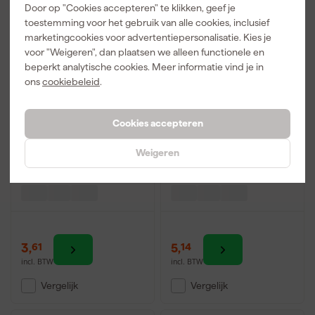
Door op "Cookies accepteren" te klikken, geef je
toestemming voor het gebruik van alle cookies, inclusief
marketingcookies voor advertentiepersonalisatie. Kies je
voor "Weigeren", dan plaatsen we alleen functionele en
beperkt analytische cookies. Meer informatie vind je in
ons
cookiebeleid
.
Cookies accepteren
Woodies Ultimate
Woodies Ultimate
Weigeren
Spaanplaatschroef -
Spaanplaatschroef -
TX10 - Verzonken kop -
TX20 - Verzonken kop -
Voldraad - Verzinkt -
Deeldraad - Verzinkt -
200st
200st
3
,
5
,
61
14
incl. BTW
incl. BTW
Vergelijk
Vergelijk