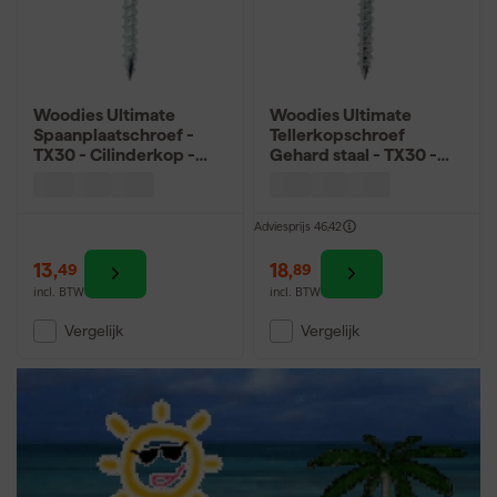
Woodies Ultimate
Woodies Ultimate
Spaanplaatschroef -
Tellerkopschroef
TX30 - Cilinderkop -
Gehard staal - TX30 -
Voldraad - Verzinkt -
Tellerkop - Deeldraad -
200st
Verzinkt - 50st
Adviesprijs
46,42
13
,
18
,
49
89
incl. BTW
incl. BTW
Vergelijk
Vergelijk