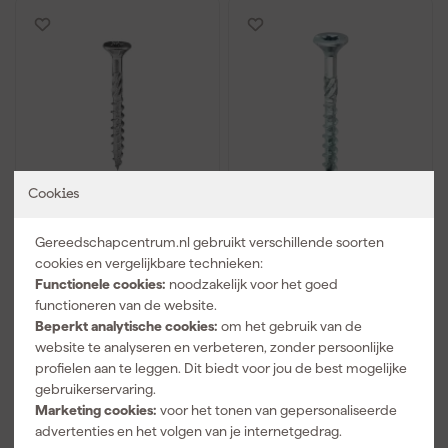
Cookies
Woodies Ultimate
Woodies Ultimate
Spaanplaatschroef RVS
Spaanplaatschroef -
Gereedschapcentrum.nl gebruikt verschillende soorten
- TX20 - Verzonken kop
TX30 - Verzonken kop -
cookies en vergelijkbare technieken:
- Deeldraad - Verzinkt -
Deeldraad - Verzinkt -
Functionele cookies:
noodzakelijk voor het goed
200st
200st
functioneren van de website.
Beperkt analytische cookies:
om het gebruik van de
website te analyseren en verbeteren, zonder persoonlijke
19
,
20
,
98
42
profielen aan te leggen. Dit biedt voor jou de best mogelijke
incl. BTW
incl. BTW
gebruikerservaring.
Vergelijk
Vergelijk
Marketing cookies:
voor het tonen van gepersonaliseerde
advertenties en het volgen van je internetgedrag.