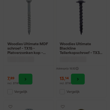
Woodies Ultimate MDF
Woodies Ultimate
schroef - TX15 -
Blackline
Platverzonken kop -
Tellerkopschroef - TX30
Deeldraad - Verzinkt -
- Tellerkop - Voldraad -
200st
Gecoat - 100st
Adviesprijs
18,92
7
,
13
,
89
14
incl. BTW
incl. BTW
Vergelijk
Vergelijk