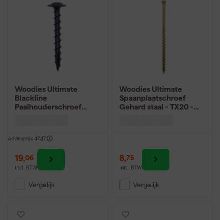
Woodies Ultimate
Woodies Ultimate
Blackline
Spaanplaatschroef
Paalhouderschroef
Gehard staal - TX20 -
TX40 - Tellerkop -
Verzonken kop -
Voldraad - Gecoat -
Deeldraad - Gecoat -
50st
200st
Adviesprijs
47,47
19
,
8
,
06
75
incl. BTW
incl. BTW
Vergelijk
Vergelijk