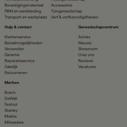
Bevestigingsmateriaal
Accessoires
PBM en werkkleding
Tuingereedschap
Transport en werkplaats
Verf & verfbenodigdheden
Hulp & contact
Gereedschapcentrum
Klantenservice
Advies
Betaalmogelijkheden
Nieuws
Verzenden
Showroom
Garantie
Over ons
Reparatieservice
Reviews
Zakelijk
Vacatures
Retourneren
Merken
Bosch
DeWalt
Festool
Stanley
Makita
Milwaukee