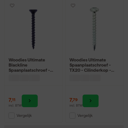
Woodies Ultimate
Woodies Ultimate
Blackline
Spaanplaatschroef -
Spaanplaatschroef -
TX20 - Cilinderkop -
TX20 - Platverzonken
Voldraad - Verzinkt -
kop - Voldraad - Gecoat
200st
- 200st
7
,
7
,
11
79
incl. BTW
incl. BTW
Vergelijk
Vergelijk