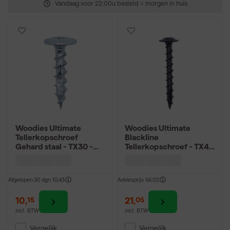
Vandaag voor 22:00u besteld = morgen in huis
Woodies Ultimate
Woodies Ultimate
Tellerkopschroef
Blackline
Gehard staal - TX30 -
Tellerkopschroef - TX40
Tellerkop - Voldraad -
- Tellerkop - Voldraad -
Verzinkt - 100st
Gecoat - 50st
Afgelopen 30 dgn
10,43
Adviesprijs
56,02
10
,
21
,
15
05
incl. BTW
incl. BTW
Vergelijk
Vergelijk