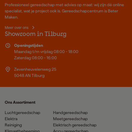
Professioneel gereedschap met advies op maat: wij zijn dé online
specialist, wat je project ook is. Gereedschapcentrum is Beter
Maken.
Meer over ons
Showroom in Tilburg
Openingstijden
Maandag t/m vrijdag 08:00 - 18:00
Zaterdag 08:00 - 16:00
Zevenheuvelenweg 25
5048 AN Tilburg
Ons Assortiment
Luchtgereedschap
Handgereedschap
Elektra
Meetgereedschap
Reiniging
Elektrisch gereedschap
Klimaatbeheersing
Accu gereedschap