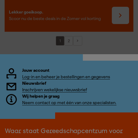
Lekker goeikoop.
Scoor nu de beste deals in de Zomer vol korting
1
2
Jouw account
Log-in en beheer je bestellingen en gegevens
Nieuwsbrief
Inschrijven wekelijkse nieuwsbrief
Wij helpen je graag
Neem contact op met één van onze specialisten.
Waar staat Gereedschapcentrum voor