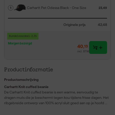
Carhartt Pet Odessa Black - One Size
1
23,49
Originele prijs
42,48
Bundelvoordeel: 2,35
Morgen bezorgd
40
,
13
incl. BTW
Productinformatie
Productomschrijving
Carhartt Knit cuffed beanie
De Carhartt Knit cuffed beanie is een warme, eenvoudig te
dragen muts die je beschermt tegen kou tijdens frisse dagen. Het
ribgebreide ontwerp van 100% acryl sluit goed aan op je hoofd en
houdt de warmte vast, terwijl het materiaal zacht en licht
aanvoelt. De brede omslag zorgt voor extra isolatie rond je oren