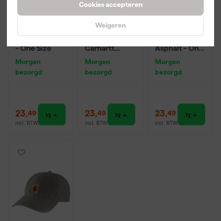
Cookies accepteren
Weigeren
Carhartt Pet
Carhartt Pet
Carhartt Pet
Odessa Black
Odessa
Odessa
- One Size
Carhartt
Asphalt - One
Brown - One
Size
Morgen
Morgen
Morgen
Size
bezorgd
bezorgd
bezorgd
23
,
23
,
23
,
49
49
49
incl. BTW
incl. BTW
incl. BTW