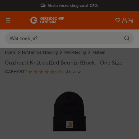
Gratis verzending vanaf €50,-
Home
PBM en werkkleding
Werkkleding
Mutsen
Carhartt Knit cuffed Beanie Black - One Size
CARHARTT
5.0
/ 5
1 review