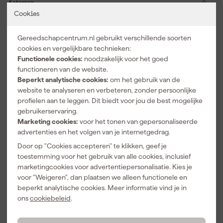
4 sterren
0
3 sterren
0
Cookies
2 sterren
0
1 ster
0
Gereedschapcentrum.nl gebruikt verschillende soorten
cookies en vergelijkbare technieken:
5.0
geverifieerd
Functionele cookies:
noodzakelijk voor het goed
-
functioneren van de website.
24-11-2023
Beperkt analytische cookies:
om het gebruik van de
website te analyseren en verbeteren, zonder persoonlijke
Over onze reviews
profielen aan te leggen. Dit biedt voor jou de best mogelijke
gebruikerservaring.
Marketing cookies:
voor het tonen van gepersonaliseerde
Vaak gekocht met
advertenties en het volgen van je internetgedrag.
Door op "Cookies accepteren" te klikken, geef je
toestemming voor het gebruik van alle cookies, inclusief
marketingcookies voor advertentiepersonalisatie. Kies je
voor "Weigeren", dan plaatsen we alleen functionele en
beperkt analytische cookies. Meer informatie vind je in
ons
cookiebeleid
.