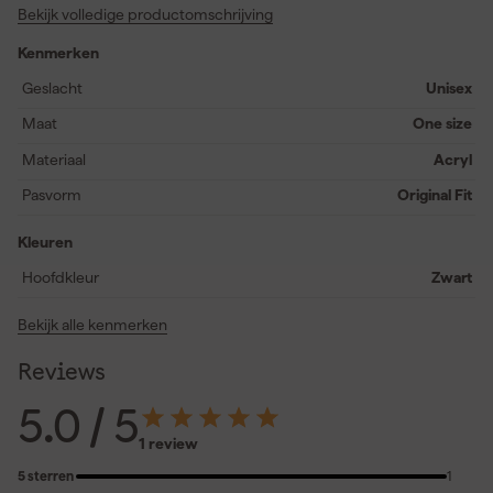
Bekijk volledige productomschrijving
en geeft de muts zijn kenmerkende look. Het Carhartt-label op
de voorkant maakt de stijl compleet en herkenbaar. Ideaal voor
Kenmerken
dagelijks gebruik buiten of op de werkplaats, want deze beanie
blijft goed zitten en voelt comfortabel, de hele dag door.
Geslacht
Unisex
Maat
One size
Materiaal
Acryl
Pasvorm
Original Fit
Kleuren
Hoofdkleur
Zwart
Bekijk alle kenmerken
Reviews
5.0
/ 5
1 review
5 sterren
1