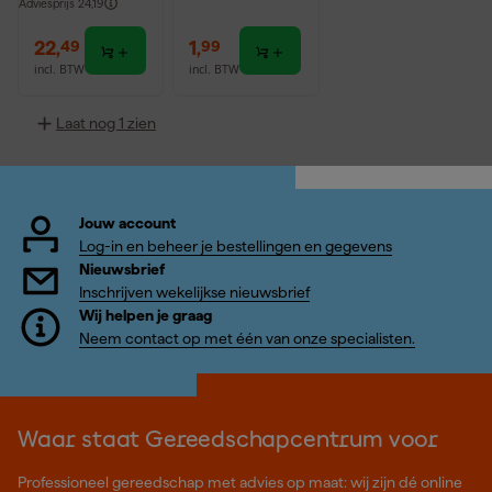
Adviesprijs
24,19
22
,
1
,
49
99
incl. BTW
incl. BTW
Laat nog 1 zien
Jouw account
Log-in en beheer je bestellingen en gegevens
Nieuwsbrief
Inschrijven wekelijkse nieuwsbrief
Wij helpen je graag
Neem contact op met één van onze specialisten.
Waar staat Gereedschapcentrum voor
Professioneel gereedschap met advies op maat: wij zijn dé online