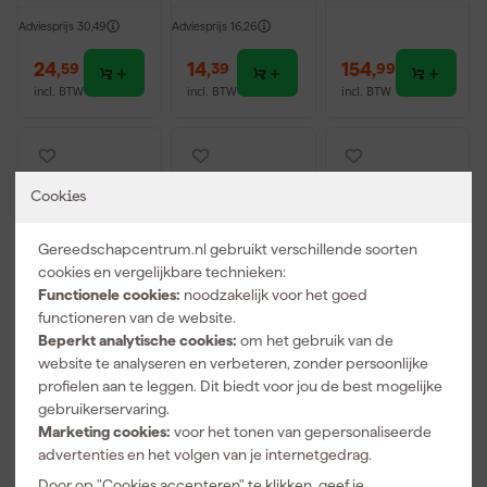
Adviesprijs
30,49
Adviesprijs
16,26
24
,
14
,
154
,
59
39
99
incl. BTW
incl. BTW
incl. BTW
Cookies
Gereedschapcentrum.nl gebruikt verschillende soorten
cookies en vergelijkbare technieken:
Functionele cookies:
noodzakelijk voor het goed
functioneren van de website.
Beperkt analytische cookies:
om het gebruik van de
PerfectPro H-
3M 8822
Stanley
website te analyseren en verbeteren, zonder persoonlijke
30
Stofmasker -
SY120-2D EU
profielen aan te leggen. Dit biedt voor jou de best mogelijke
Gehoorbesch
FFP2 - Met
Veiligheidsbril
gebruikerservaring.
erming
ventiel
zonder
Marketing cookies:
voor het tonen van gepersonaliseerde
Morgen
Morgen
Morgen
montuur -
advertenties en het volgen van je internetgedrag.
bezorgd
bezorgd
bezorgd
Getint Glas
Door op "Cookies accepteren" te klikken, geef je