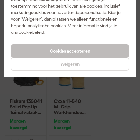
Adviesprijs
30,63
Adviesprijs
6,86
toestemming voor het gebruik van alle cookies, inclusief
marketingcookies voor advertentiepersonalisatie. Kies je
56
,
3
,
4
,
99
19
49
voor "Weigeren", dan plaatsen we alleen functionele en
incl. BTW
incl. BTW
incl. BTW
beperkt analytische cookies. Meer informatie vind je in
ons
cookiebeleid
.
Cookies accepteren
Weigeren
Fiskars 135041
Oxxa 11-540
Solid PopUp
M-Grip
Tuinafvalzak -
Werkhandsch
56L
oenen -
Morgen
Morgen
Groen/Geel -
bezorgd
bezorgd
8/M