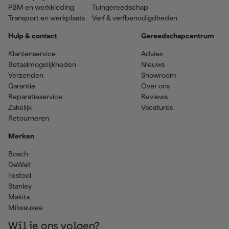
PBM en werkkleding
Tuingereedschap
Transport en werkplaats
Verf & verfbenodigdheden
Hulp & contact
Gereedschapcentrum
Klantenservice
Advies
Betaalmogelijkheden
Nieuws
Verzenden
Showroom
Garantie
Over ons
Reparatieservice
Reviews
Zakelijk
Vacatures
Retourneren
Merken
Bosch
DeWalt
Festool
Stanley
Makita
Milwaukee
Wil je ons volgen?