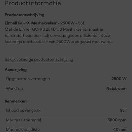
Productinformatie
Productomschrijving
Einhell GC-KS Meshakselaar - 2500W - 55L
Met de Einhell GC-KS 2540 CB Meshakselaar maak je
tuinonderhoud een stuk eenvoudiger en efficiënter. Deze
krachtige meshakselaar van 2500W is uitgerust met twee
omkeerbare messen van speciaal staal, waardoor je snel en
effectief tuinafval verwerkt. Je profiteert van een grote
Bekijk volledige productomschrijving
vulopening die het invoeren van takken en snoeimateriaal
moeiteloos maakt. De overbelastingsbeveiliging beschermt de
Aandrijving
motor, terwijl de neerklapbare trechter met
veiligheidsvergrendeling bijdraagt aan veilig gebruik. De
Opgenomen vermogen
2500 W
geïntegreerde veiligheidsschakelaar op de transparante, stevige
Werkt op
Netstroom
opvangbak voorkomt ongewenste inschakeling. Dankzij het
solide onderstel met wielen en de praktische handgreep
Kenmerken
verplaats je het apparaat eenvoudig door de tuin. De
meegeleverde duwstok helpt je om vastzittend materiaal
Inhoud opvangbak
55 l
gemakkelijk los te krijgen. Zo houd je je tuin netjes en werk je
Maximaal toerental
3800 rpm
prettig en veilig.
Maximale snijdikte
40 mm