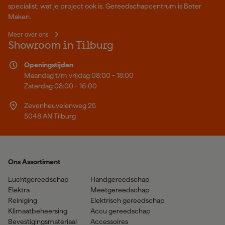
specialist, wat je project ook is. Gereedschapcentrum is Beter
Maken.
Meer over ons
Showroom in Tilburg
Openingstijden
Maandag t/m vrijdag 08:00 - 18:00
Zaterdag 08:00 - 16:00
Zevenheuvelenweg 25
5048 AN Tilburg
Ons Assortiment
Luchtgereedschap
Handgereedschap
Elektra
Meetgereedschap
Reiniging
Elektrisch gereedschap
Klimaatbeheersing
Accu gereedschap
Bevestigingsmateriaal
Accessoires