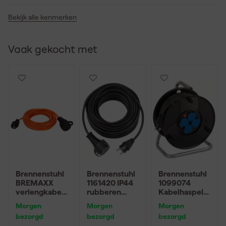
Bekijk alle kenmerken
Vaak gekocht met
Brennenstuhl
Brennenstuhl
Brennenstuhl
BREMAXX
1161420 IP44
1099074
verlengkabel
rubberen
Kabelhaspel
IP44 10m AT-
verlengsnoer
AK 260 - 25m
Morgen
Morgen
Morgen
N05V3V3-F
- H05RR-F
- H07RN-F
bezorgd
bezorgd
bezorgd
3G1.5 oranje
3G1,5 - 5m
3G2,5 - grijs