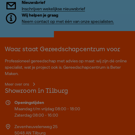
Nieuwsbrief
Inschrijven wekelijkse nieuwsbrief
Wij helpen je graag
Neem contact op met één van onze specialisten.
Waar staat Gereedschapcentrum voor
Professioneel gereedschap met advies op maat: wij zijn dé online
specialist, wat je project ook is. Gereedschapcentrum is Beter
Maken.
Meer over ons
Showroom in Tilburg
Openingstijden
Maandag t/m vrijdag 08:00 - 18:00
Zaterdag 08:00 - 16:00
Zevenheuvelenweg 25
5048 AN Tilburg