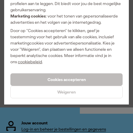
profielen aan te leggen. Dit biedt voor jou de best mogelijke
gebruikerservaring.
Marketing cookies:
voor het tonen van gepersonaliseerde
advertenties en het volgen van je internetgedrag.
Door op "Cookies accepteren" te klikken, geef je
Einhell
toestemming voor het gebruik van alle cookies, inclusief
4511501
marketingcookies voor advertentiepersonalisatie. Kies je
Power X-
voor "Weigeren", dan plaatsen we alleen functionele en
Change 18V
Maandag
beperkt analytische cookies. Meer informatie vind je in
Li-Ion accu -
bezorgd
ons
cookiebeleid
.
3.0Ah
Afgelopen 30 dgn
58,49
-16%
Cookies accepteren
49
,
03
Weigeren
incl. BTW
Jouw account
Log-in en beheer je bestellingen en gegevens