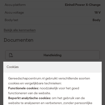
boor-/schroefmachine perfect in de hand.
Accu platform
Einhell Power X-Change
Accu voltage
18 V
Body/set
Body
Bekijk alle kenmerken
Documenten
Handleiding
Cookies
Vaak gekocht met
Gereedschapcentrum.nl gebruikt verschillende soorten
cookies en vergelijkbare technieken:
Functionele cookies:
noodzakelijk voor het goed
functioneren van de website.
Beperkt analytische cookies:
om het gebruik van de
website te analyseren en verbeteren, zonder persoonlijke