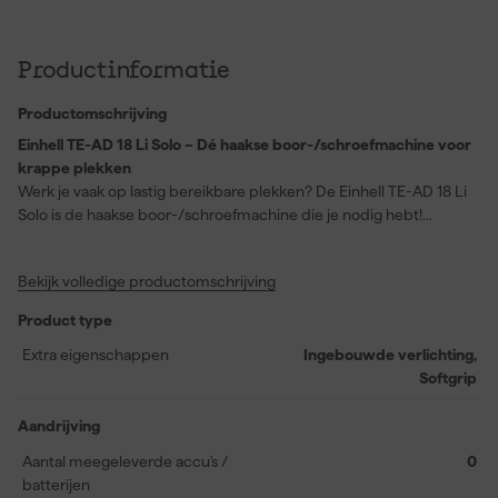
Productinformatie
Productomschrijving
Einhell TE-AD 18 Li Solo – Dé haakse boor-/schroefmachine voor
krappe plekken
Werk je vaak op lastig bereikbare plekken? De Einhell TE-AD 18 Li
Solo is de haakse boor-/schroefmachine die je nodig hebt!
Dankzij het compacte en gehoekte ontwerp kom je moeiteloos in
krappe ruimtes, zoals ondiepe lades of nauwe hoekjes. Met een
Bekijk volledige productomschrijving
krachtige 45 Nm koppel en een toerental tot 1.100 t/min levert
deze machine serieuze prestaties. De robuuste metalen
Product type
tandwielaandrijving zorgt voor efficiënte krachtoverbrenging,
terwijl de fijn instelbare elektronische snelheidsregeling je
Extra eigenschappen
Ingebouwde verlichting,
volledige controle geeft. De 10 mm snelspanboorkop maakt
Softgrip
wisselen van bits en boren kinderspel. Ook in donkere
werkruimtes houd je overzicht dankzij de ingebouwde LED-
Aandrijving
verlichting. De grote schakelaar en draaibare accuhouder bieden
Aantal meegeleverde accu's /
0
extra flexibiliteit, zodat je vanuit elke hoek comfortabel werkt. En
batterijen
dankzij het slanke, ergonomische ontwerp met softgrip ligt deze