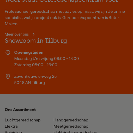
Waar staat Gereedschapcentrum voor
Professioneel gereedschap met advies op maat: wij zijn dé online
specialist, wat je project ook is. Gereedschapcentrum is Beter
Maken.
Meer over ons
Showroom in Tilburg
Openingstijden
Maandag t/m vrijdag 08:00 - 18:00
Zaterdag 08:00 - 16:00
Zevenheuvelenweg 25
5048 AN Tilburg
Ons Assortiment
Luchtgereedschap
Handgereedschap
Elektra
Meetgereedschap
Reiniging
Elektrisch gereedschap