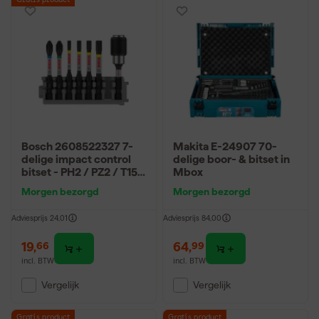
Gratis product
Bosch 2608522327 7-
Makita E-24907 70-
delige impact control
delige boor- & bitset in
bitset - PH2 / PZ2 / T15 /
Mbox
T20 / T25 / T30
Morgen bezorgd
Morgen bezorgd
Adviesprijs
24,01
Adviesprijs
84,00
19
,
64
,
66
99
incl. BTW
incl. BTW
Vergelijk
Vergelijk
Gratis product
Gratis product