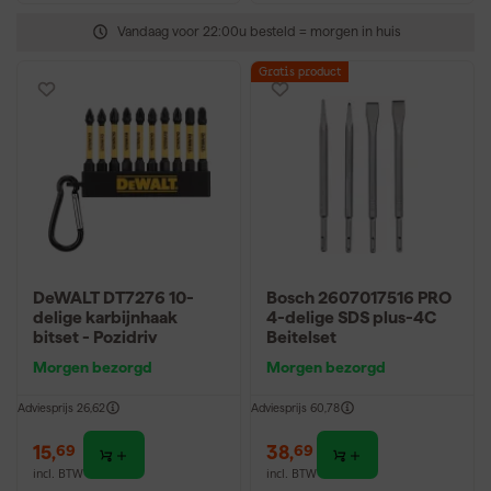
Vandaag voor 22:00u besteld = morgen in huis
Gratis product
DeWALT DT7276 10-
Bosch 2607017516 PRO
delige karbijnhaak
4-delige SDS plus-4C
bitset - Pozidriv
Beitelset
Morgen bezorgd
Morgen bezorgd
Adviesprijs
26,62
Adviesprijs
60,78
15
,
38
,
69
69
incl. BTW
incl. BTW