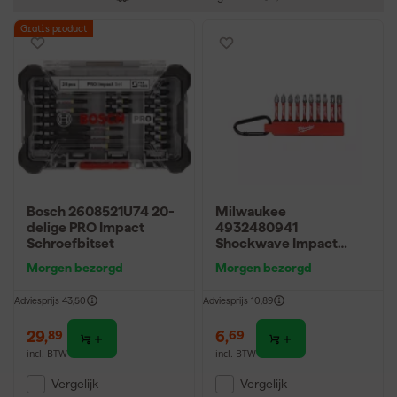
Gratis product
Bosch 2608521U74 20-
Milwaukee
delige PRO Impact
4932480941
Schroefbitset
Shockwave Impact
Duty karabijnhaakset 10
Morgen bezorgd
Morgen bezorgd
delig
Adviesprijs
43,50
Adviesprijs
10,89
29
,
6
,
89
69
incl. BTW
incl. BTW
Vergelijk
Vergelijk