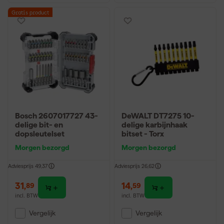
Gratis product
Bosch 2607017727 43-
DeWALT DT7275 10-
delige bit- en
delige karbijnhaak
dopsleutelset
bitset - Torx
Morgen bezorgd
Morgen bezorgd
Adviesprijs
49,37
Adviesprijs
26,62
31
,
14
,
89
59
incl. BTW
incl. BTW
Vergelijk
Vergelijk