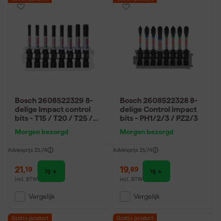
Bosch 2608522329 8-
Bosch 2608522328 8-
delige Impact control
delige Control impact
bits - T15 / T20 / T25 /
bits - PH1/2/3 / PZ2/3
T30 / T40
Morgen bezorgd
Morgen bezorgd
Adviesprijs
25,74
Adviesprijs
25,74
21
,
19
,
19
89
incl. BTW
incl. BTW
Vergelijk
Vergelijk
Gratis product
Gratis product