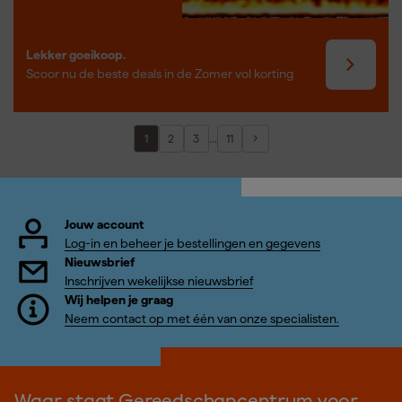
Lekker goeikoop.
Scoor nu de beste deals in de Zomer vol korting
...
1
2
3
11
Jouw account
Log-in en beheer je bestellingen en gegevens
Nieuwsbrief
Inschrijven wekelijkse nieuwsbrief
Wij helpen je graag
Neem contact op met één van onze specialisten.