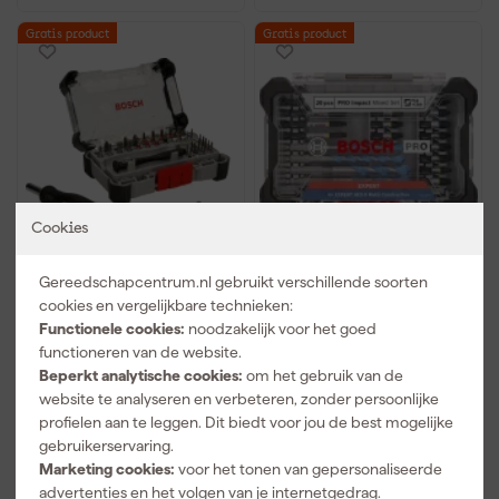
Gratis product
Gratis product
Cookies
Bosch 2607002835 42-
Bosch 2608521U83 20-
Gereedschapcentrum.nl gebruikt verschillende soorten
delige Precisie bitset -
delige PRO Impact
kleurgecodeerd
schroefbits en Multi
cookies en vergelijkbare technieken:
Construction boren -
Functionele cookies:
noodzakelijk voor het goed
Morgen bezorgd
Morgen bezorgd
gemengde set
functioneren van de website.
Beperkt analytische cookies:
om het gebruik van de
Adviesprijs
50,57
Adviesprijs
43,50
website te analyseren en verbeteren, zonder persoonlijke
27
,
28
,
03
09
profielen aan te leggen. Dit biedt voor jou de best mogelijke
incl. BTW
incl. BTW
gebruikerservaring.
Marketing cookies:
voor het tonen van gepersonaliseerde
Vergelijk
Vergelijk
advertenties en het volgen van je internetgedrag.