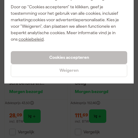
Door op "Cookies accepteren" te klikken, geef je
Gratis product
toestemming voor het gebruik van alle cookies, inclusief
marketingcookies voor advertentiepersonalisatie. Kies je
voor "Weigeren", dan plaatsen we alleen functionele en
beperkt analytische cookies. Meer informatie vind je in
ons
cookiebeleid
.
Cookies accepteren
Weigeren
Bosch 2608521U84 20-
Makita B-53154
delige PRO Impact
Boor-/schroefbitset 98-
schroefbits en
delig
Metaalboren -
Morgen bezorgd
Morgen bezorgd
gemengde set
Adviesprijs
43,50
Adviesprijs
152,46
28
,
111
,
09
69
incl. BTW
incl. BTW
Vergelijk
Vergelijk