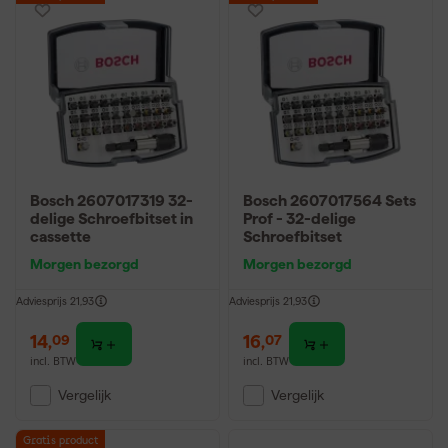
Bosch 2607017319 32-
Bosch 2607017564 Sets
delige Schroefbitset in
Prof - 32-delige
cassette
Schroefbitset
Morgen bezorgd
Morgen bezorgd
Adviesprijs
21,93
Adviesprijs
21,93
14
,
16
,
09
07
incl. BTW
incl. BTW
Vergelijk
Vergelijk
Gratis product