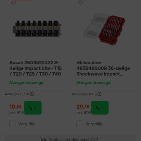
Bosch 2608522322 8-
Milwaukee
delige impact bits - T15
4932492009 38-delige
/ T20 / T25 / T30 / T40
Shockwave Impact
Duty bitset in cassette
Morgen bezorgd
Morgen bezorgd
Adviesprijs
13,96
Adviesprijs
66,55
10
,
29
,
01
79
incl. BTW
incl. BTW
Vergelijk
Vergelijk
Gratis verzending vanaf €50,-