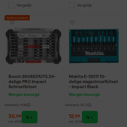
Vergelijk
Vergelijk
Gratis product
Bosch 2608521U75 24-
Makita E-12011 10-
delige PRO Impact
delige slagschroefbitset
Schroefbitset
- Impact Black
Morgen bezorgd
Morgen bezorgd
Adviesprijs
47,48
Adviesprijs
28,73
30
,
12
,
99
99
incl. BTW
incl. BTW