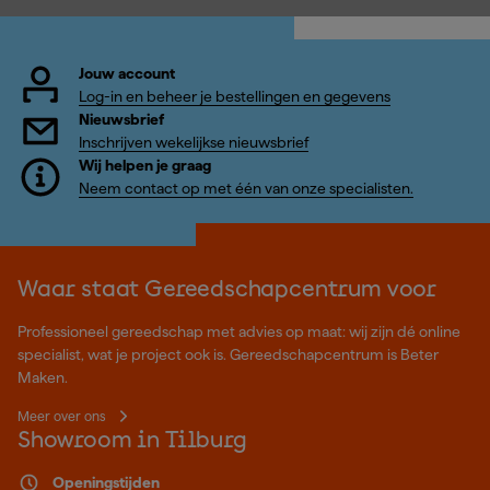
Jouw account
Log-in en beheer je bestellingen en gegevens
Nieuwsbrief
Inschrijven wekelijkse nieuwsbrief
Wij helpen je graag
Neem contact op met één van onze specialisten.
Waar staat Gereedschapcentrum voor
Professioneel gereedschap met advies op maat: wij zijn dé online
specialist, wat je project ook is. Gereedschapcentrum is Beter
Maken.
Meer over ons
Showroom in Tilburg
Openingstijden