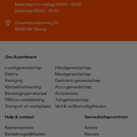
Maandag t/m vrijdag 08:00 - 18:00
Zaterdag 08:00 - 16:00
Zevenheuvelenweg 25
5048 AN Tilburg
Ons Assortiment
Luchtgereedschap
Handgereedschap
Elektra
Meetgereedschap
Reiniging
Elektrisch gereedschap
Klimaatbeheersing
Accu gereedschap
Bevestigingsmateriaal
Accessoires
PBM en werkkleding
Tuingereedschap
Transport en werkplaats
Verf & verfbenodigdheden
Hulp & contact
Gereedschapcentrum
Klantenservice
Advies
Betaalmogelijkheden
Nieuws