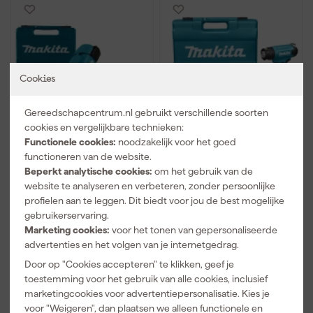
Cookies
Gereedschapcentrum.nl gebruikt verschillende soorten
cookies en vergelijkbare technieken:
Makita HG6031VK
Makita DHG181RT 18V
Functionele cookies:
noodzakelijk voor het goed
Heteluchtpistool in
Li-Ion accu
functioneren van de website.
koffer
heteluchtpistool set (1x
Beperkt analytische cookies:
om het gebruik van de
5,0Ah) in koffer - 550°C
website te analyseren en verbeteren, zonder persoonlijke
Morgen bezorgd
Morgen bezorgd
- 200l/min
profielen aan te leggen. Dit biedt voor jou de best mogelijke
Adviesprijs
114,95
Adviesprijs
393,00
gebruikerservaring.
Marketing cookies:
voor het tonen van gepersonaliseerde
91
,
266
,
21
43
advertenties en het volgen van je internetgedrag.
incl. BTW
incl. BTW
Door op "Cookies accepteren" te klikken, geef je
Vergelijk
Vergelijk
toestemming voor het gebruik van alle cookies, inclusief
marketingcookies voor advertentiepersonalisatie. Kies je
voor "Weigeren", dan plaatsen we alleen functionele en