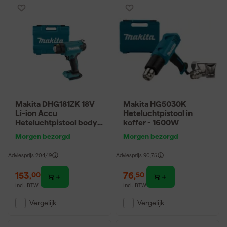
Makita DHG181ZK 18V
Makita HG5030K
Li-ion Accu
Heteluchtpistool in
Heteluchtpistool body
koffer - 1600W
in kunststof koffer met
Morgen bezorgd
Morgen bezorgd
diverse opzetstukken
Adviesprijs
204,49
Adviesprijs
90,75
153
,
76
,
00
50
incl. BTW
incl. BTW
Vergelijk
Vergelijk