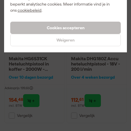
beperkt analytische cookies. Meer informatie vind je in
ons
cookiebeleid
.
Cookies accepteren
Weigeren
Makita HG6531CK
Makita DHG180Z Accu
Heteluchtpistool in
heteluchtpistool - 18V -
koffer - 2000W -
200 l/min
550l/min
Over 10 dagen bezorgd
Over 4 weken bezorgd
Adviesprijs
199,65
154
,
112
,
48
61
incl. BTW
incl. BTW
Vergelijk
Vergelijk