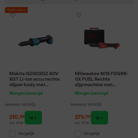
Gratis accu
Makita GD002GZ 40V
Milwaukee M18 FDGRB-
XGT Li-ion accu rechte
0X FUEL Rechte
slijper body met
slijpmachine met
veiligheidsschakelaar
schuifschakelaar
Morgen bezorgd
Morgen bezorgd
Adviesprijs
264,99
Adviesprijs
368,92
210
,
275
,
26
00
incl. BTW
incl. BTW
Vergelijk
Vergelijk