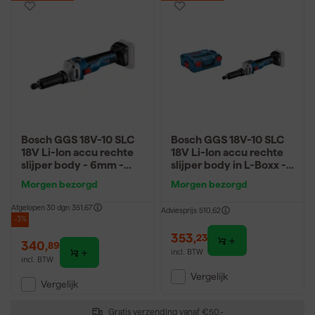
Bosch GGS 18V-10 SLC
Bosch GGS 18V-10 SLC
18V Li-Ion accu rechte
18V Li-Ion accu rechte
slijper body - 6mm -
slijper body in L-Boxx -
koolborstelloos
6mm - koolborstelloos
Morgen bezorgd
Morgen bezorgd
Afgelopen 30 dgn
351,67
Adviesprijs
510,62
-3%
353
,
23
340
,
89
incl. BTW
incl. BTW
Vergelijk
Vergelijk
Gratis verzending vanaf €50,-