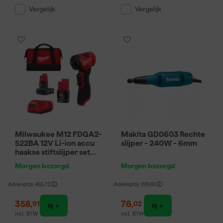
Vergelijk
Vergelijk
Milwaukee M12 FDGA2-
Makita GD0603 Rechte
522BA 12V Li-ion accu
slijper - 240W - 6mm
haakse stiftslijper set
incl. assessoires (1x
Morgen bezorgd
Morgen bezorgd
5.0Ah + 1x 2.0Ah accu)
in tas
Adviesprijs
465,72
Adviesprijs
199,65
358
,
76
,
91
02
incl. BTW
incl. BTW