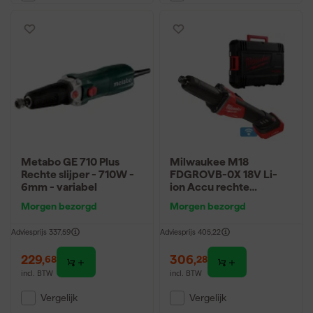
Metabo GE 710 Plus
Milwaukee M18
Rechte slijper - 710W -
FDGROVB-0X 18V Li-
6mm - variabel
ion Accu rechte
stiftslijper body in HD-
Morgen bezorgd
Morgen bezorgd
Box
Adviesprijs
337,59
Adviesprijs
405,22
229
,
306
,
68
28
incl. BTW
incl. BTW
Vergelijk
Vergelijk