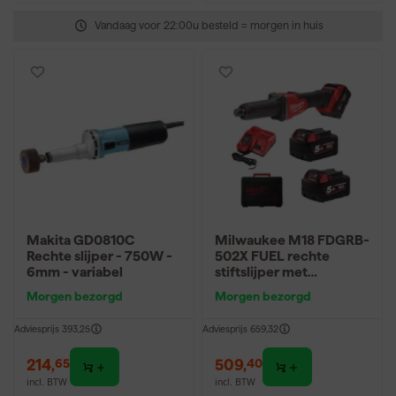
Vandaag voor 22:00u besteld = morgen in huis
Makita GD0810C
Milwaukee M18 FDGRB-
Rechte slijper - 750W -
502X FUEL rechte
6mm - variabel
stiftslijper met
RAPIDSTOP en
Morgen bezorgd
Morgen bezorgd
schuifschakelaar GEN II
- (2x 5.0Ah)
Adviesprijs
393,25
Adviesprijs
659,32
214
,
509
,
65
40
incl. BTW
incl. BTW