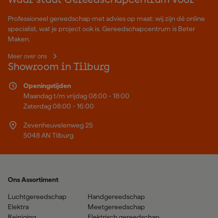
Waar staat Gereedschapcentrum voor
Professioneel gereedschap met advies op maat: wij zijn dé online
specialist, wat je project ook is. Gereedschapcentrum is Beter
Maken.
Meer over ons
Showroom in Tilburg
Openingstijden
Maandag t/m vrijdag 08:00 - 18:00
Zaterdag 08:00 - 16:00
Zevenheuvelenweg 25
5048 AN Tilburg
Ons Assortiment
Luchtgereedschap
Handgereedschap
Elektra
Meetgereedschap
Reiniging
Elektrisch gereedschap