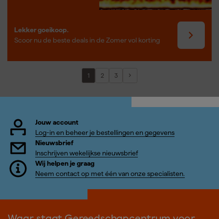
Lekker goeikoop.
Scoor nu de beste deals in de Zomer vol korting
1
2
3
Jouw account
Log-in en beheer je bestellingen en gegevens
Nieuwsbrief
Inschrijven wekelijkse nieuwsbrief
Wij helpen je graag
Neem contact op met één van onze specialisten.