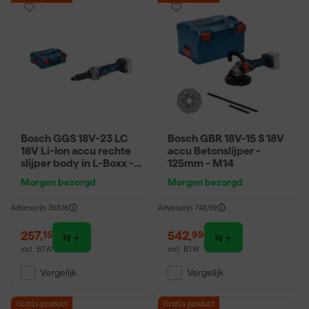
Bosch GGS 18V-23 LC
Bosch GBR 18V-15 S 18V
18V Li-Ion accu rechte
accu Betonslijper -
slijper body in L-Boxx -
125mm - M14
8mm
Morgen bezorgd
Morgen bezorgd
Adviesprijs
358,16
Adviesprijs
748,99
257
,
542
,
15
99
incl. BTW
incl. BTW
Vergelijk
Vergelijk
Gratis product
Gratis product