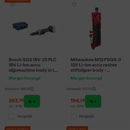
Gratis product
Bosch GGS 18V-23 PLC
Milwaukee M12 FDGS-0
18V Li-Ion accu
12V Li-Ion accu rechte
slijpmachine body in L-
stiftslijper body -
boxx
6/8mm -
Morgen bezorgd
Morgen bezorgd
koolborstelloos
Adviesprijs
369,05
Adviesprijs
223,00
263
,
194
,
38
29
incl. BTW
incl. BTW
Vergelijk
Vergelijk
Gratis product
Gratis accu