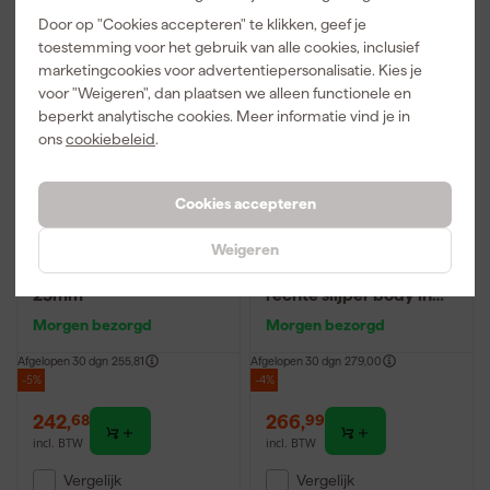
Door op "Cookies accepteren" te klikken, geef je
toestemming voor het gebruik van alle cookies, inclusief
marketingcookies voor advertentiepersonalisatie. Kies je
voor "Weigeren", dan plaatsen we alleen functionele en
beperkt analytische cookies. Meer informatie vind je in
ons
cookiebeleid
.
Cookies accepteren
Weigeren
HiKOKI GP3VWAZ
Metabo GVB 18 LTX BL
Rechte slijper - 760W -
11-28 18V Li-Ion accu
25mm
rechte slijper body in
MetaBox - 6mm - 8000
Morgen bezorgd
Morgen bezorgd
- 28000 /min
Afgelopen 30 dgn
255,81
Afgelopen 30 dgn
279,00
-5%
-4%
242
,
266
,
68
99
incl. BTW
incl. BTW
Vergelijk
Vergelijk