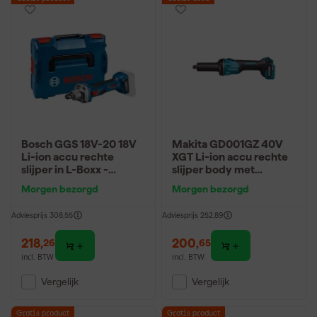
Bosch GGS 18V-20 18V
Makita GD001GZ 40V
Li-ion accu rechte
XGT Li-ion accu rechte
slijper in L-Boxx -
slijper body met
koolborstelloos
vastzetschakelaar -
Morgen bezorgd
Morgen bezorgd
Adviesprijs
308,55
Adviesprijs
252,89
218
,
200
,
26
65
incl. BTW
incl. BTW
Vergelijk
Vergelijk
Gratis product
Gratis product