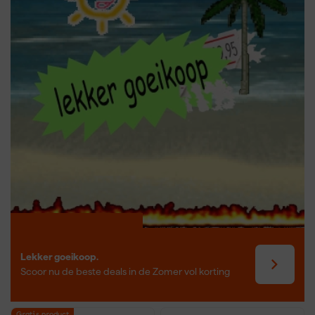
Een rechte slijper gebruik je door het gereedschap met beide
handen stevig vast te houden, waarbij je zorgt voor een stabiele
werkpositie. Monteer een passende slijpsteen of frees afhankelijk
van je materiaal en toepassing. Start de machine pas als het
gereedschap vrij hangt van het werkstuk. Breng de slijper daarna
met lichte druk naar het oppervlak en laat het toerental het werk
doen – niet duwen of wrikken. Dankzij de smalle behuizing van
rechte slijpers kun je precies werken in uitsparingen, groeven of
moeilijk toegankelijke plekken. Regelmatig onderhoud en het
kiezen van het juiste toebehoren zorgen voor een lange
levensduur en veilig gebruik.
Lekker goeikoop.
Scoor nu de beste deals in de Zomer vol korting