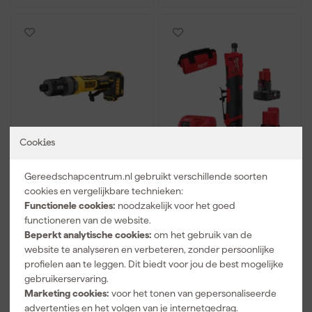
Cookies
DeWALT DCG420N-XJ
Milwaukee M12 FDGS-
Gereedschapcentrum.nl gebruikt verschillende soorten
18V XR compacte accu
422B 12V Li-Ion accu
stiftslijper
rechte stiftslijper set (1x
cookies en vergelijkbare technieken:
2,0Ah & 1x 4,0Ah) in tas
Functionele cookies:
noodzakelijk voor het goed
Morgen bezorgd
Morgen bezorgd
- 6/8mm -
functioneren van de website.
koolborstelloos
Beperkt analytische cookies:
om het gebruik van de
Adviesprijs
277,90
Adviesprijs
377,00
website te analyseren en verbeteren, zonder persoonlijke
221
,
309
,
88
69
profielen aan te leggen. Dit biedt voor jou de best mogelijke
incl. BTW
incl. BTW
gebruikerservaring.
Marketing cookies:
voor het tonen van gepersonaliseerde
Vergelijk
Vergelijk
advertenties en het volgen van je internetgedrag.