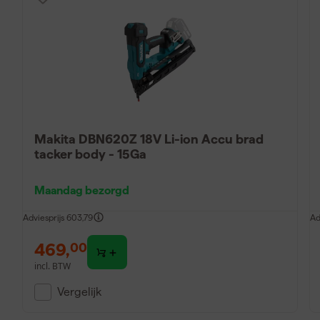
Makita DBN620Z 18V Li-ion Accu brad
tacker body - 15Ga
Maandag bezorgd
Adviesprijs
603,79
Ad
469
,
00
incl. BTW
Vergelijk