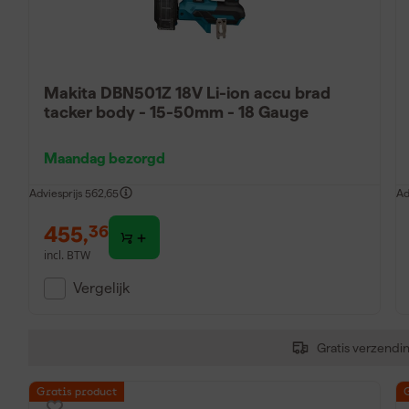
Makita DBN501Z 18V Li-ion accu brad
tacker body - 15-50mm - 18 Gauge
Maandag bezorgd
Adviesprijs
562,65
Ad
455
,
36
incl. BTW
Vergelijk
Gratis verzendi
Gratis product