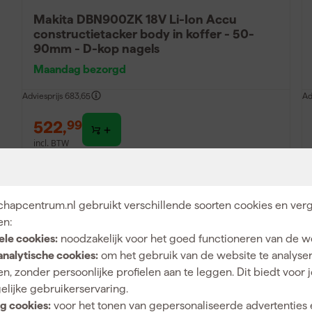
Makita DBN900ZK 18V Li-Ion Accu
constructietacker body in koffer - 50-
90mm - D-kop nagels
Maandag bezorgd
Adviesprijs
683,65
Ad
522
,
99
incl. BTW
Vergelijk
hapcentrum.nl gebruikt verschillende soorten cookies en verg
Gratis product
en:
ele cookies:
noodzakelijk voor het goed functioneren van de w
analytische cookies:
om het gebruik van de website te analyse
n, zonder persoonlijke profielen aan te leggen. Dit biedt voor 
elijke gebruikerservaring.
g cookies:
voor het tonen van gepersonaliseerde advertenties 