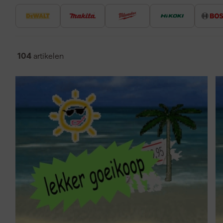
De voordelen van tackers zijn onder andere:
Snelle en efficiënte bevestiging van materialen zoals hout
Vermindert fysieke inspanning in vergelijking met handm
Veelzijdigheid door verschillende soorten tackers zoals 
tacker.
104
artikelen
Makita
tackers staan bekend om hun betrouwbaarheid en g
zowel professionals als doe-het-zelvers.
Wat is een tacker?
Een tacker is een elektrisch of pneumatisch aangedreven a
en precisie in materialen schiet. Tackers worden vaak geb
het snel bevestigen van materialen.
Welke elektrische tacker 
klus?