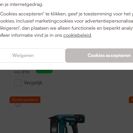
n je internetgedrag.
"Cookies accepteren" te klikken, geef je toestemming voor het
Makita DBN601ZJ 18V Li-ion accu brad
cookies, inclusief marketingcookies voor advertentiepersonalisat
tacker body in Mbox - 16Ga
Weigeren", dan plaatsen we alleen functionele en beperkt analy
Meer informatie vind je in ons
cookiebeleid
.
Maandag bezorgd
Adviesprijs
598,95
Ad
Weigeren
Cookies accepteren
454
,
30
incl. BTW
Vergelijk
Gratis product