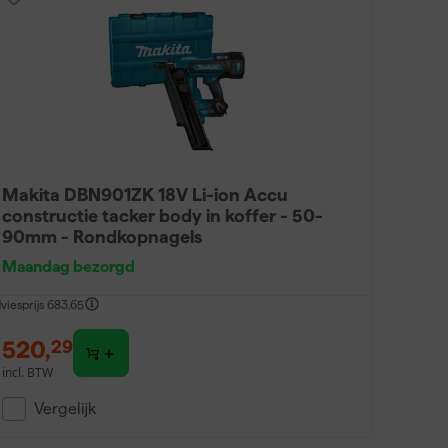
Makita DBN901ZK 18V Li-ion Accu
constructie tacker body in koffer - 50-
90mm - Rondkopnagels
Maandag bezorgd
viesprijs
683,65
520
,
29
incl. BTW
Vergelijk