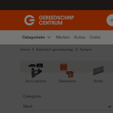
Categorieën
Merken
Acties
Outlet
Home
Elektrisch gereedschap
Tackers
Accu tackers
Gastackers
Brads
Categorie
Merk
Accu tackers
(
88
)