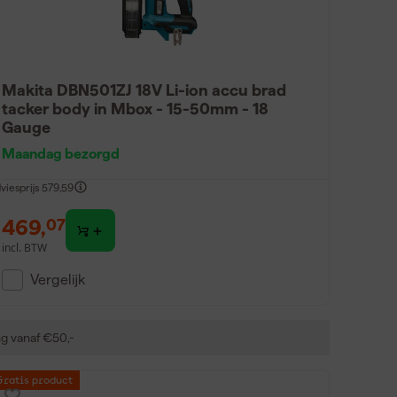
Makita DBN501ZJ 18V Li-ion accu brad
tacker body in Mbox - 15-50mm - 18
Gauge
Maandag bezorgd
viesprijs
579,59
469
,
07
incl. BTW
Vergelijk
ng vanaf €50,-
Gratis product