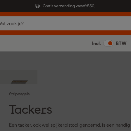
Gratis verzending vanaf €50,-
Incl.
BTW
Stripnagels
Tackers
Een tacker, ook wel spijkerpistool genoemd, is een handi