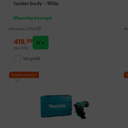
tacker body - 16Ga
Maandag bezorgd
Adviesprijs
579,59
Ad
418
,
99
incl. BTW
Vergelijk
Gratis product