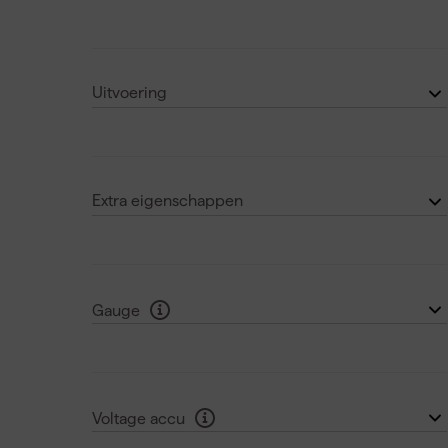
Bosch AMPShare
(5)
Hikoki MULTI-VOLT
(12)
Uitvoering
Makita CXT
(1)
Body
(61)
Makita LXT
(11)
Set
(30)
Laat nog 6 zien
Extra eigenschappen
Ingebouwde verlichting
(7)
Softgrip
(10)
Gauge
10
(1)
15
(7)
Voltage accu
16
(17)