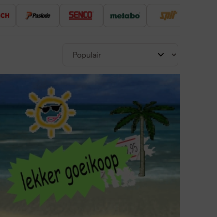
, isolatie en stoffering.
atig nieten of spijkeren.
elektrische tacker, constructive tacker en combi
ebruiksgemak, waardoor ze populair zijn bij
pparaat dat nietjes of spijkers met hoge snelheid
ruikt in bouw, stoffering, en houtbewerking voor
heb ik nodig voor mijn