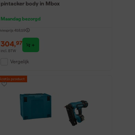
pintacker body in Mbox
Maandag bezorgd
viesprijs
458,59
304
,
97
incl. BTW
Vergelijk
Gratis product