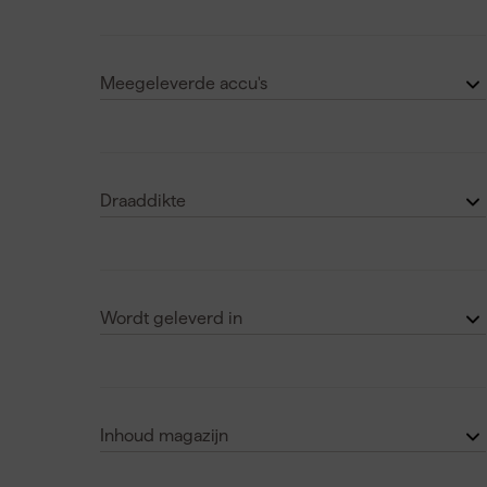
10.8 V
(1)
18
(15)
12 V
(5)
Laat nog 3 zien
Meegeleverde accu's
18 V
(71)
0
(60)
36 V
(2)
1
(3)
Laat nog 2 zien
Draaddikte
2
(24)
0.6 mm
(5)
0.75 mm
(1)
Wordt geleverd in
1 mm
(5)
in HD Box
(12)
1.2 mm
(3)
in HSC
(12)
Laat nog 13 zien
Inhoud magazijn
in Koffer
(15)
100
(13)