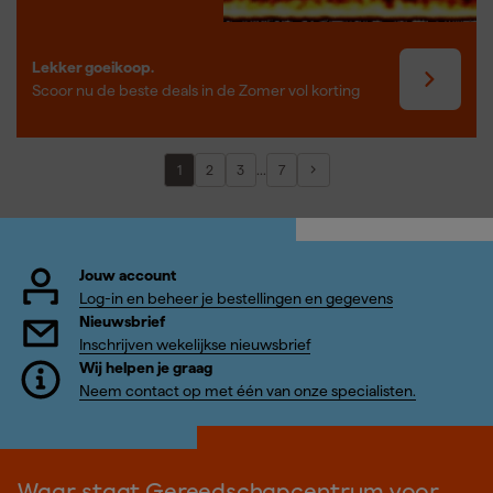
Lekker goeikoop.
Scoor nu de beste deals in de Zomer vol korting
...
1
2
3
7
Jouw account
Log-in en beheer je bestellingen en gegevens
Nieuwsbrief
Inschrijven wekelijkse nieuwsbrief
Wij helpen je graag
Neem contact op met één van onze specialisten.