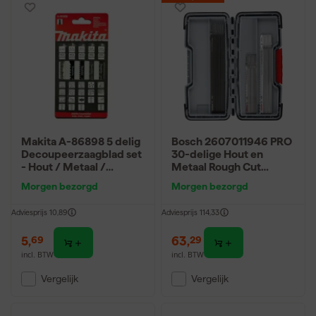
Makita A-86898 5 delig
Bosch 2607011946 PRO
Decoupeerzaagblad set
30-delige Hout en
- Hout / Metaal /
Metaal Rough Cut
Kunststof
zaagbladenset in
Morgen bezorgd
Morgen bezorgd
Toughbox
Adviesprijs
10,89
Adviesprijs
114,33
5
,
63
,
69
29
incl. BTW
incl. BTW
Vergelijk
Vergelijk