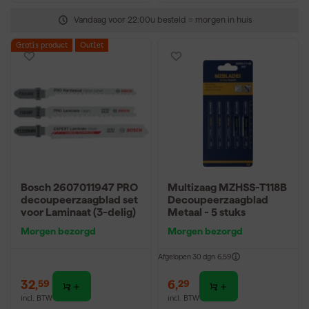
Vandaag voor 22:00u besteld = morgen in huis
Gratis product
Outlet
Bosch 2607011947 PRO
Multizaag MZHSS-T118B
decoupeerzaagblad set
Decoupeerzaagblad
voor Laminaat (3-delig)
Metaal - 5 stuks
Morgen bezorgd
Morgen bezorgd
Afgelopen 30 dgn
6,59
32
,
6
,
59
29
incl. BTW
incl. BTW