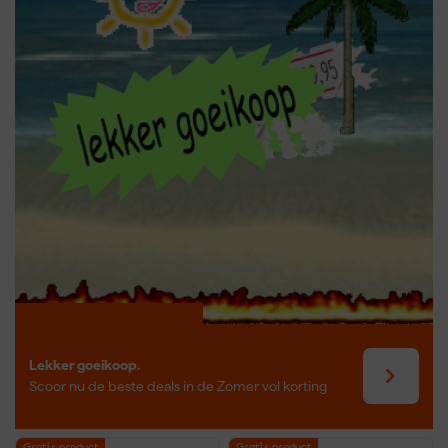
meer tanden zorgen voor een fijnere afwerking. Het materiaal van
het zaagblad bepaalt de duurzaamheid en het zaagresultaat, dus
een goed gekozen decoupeerzaagblad zorgt voor precisie en
een langere levensduur van het gereedschap.
Lekker goeikoop.
Scoor nu de beste deals in de Zomer vol korting