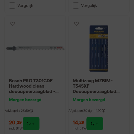
Vergelijk
Vergelijk
Bosch PRO T301CDF
Multizaag MZBIM-
Hardwood clean
T345XF
decoupeerzaagblad -
Decoupeerzaagblad
117mm - hout (5st)
Staal - 5 stuks
Morgen bezorgd
Morgen bezorgd
Adviesprijs
26,60
Afgelopen 30 dgn
14,99
20
,
14
,
29
29
incl. BTW
incl. BTW