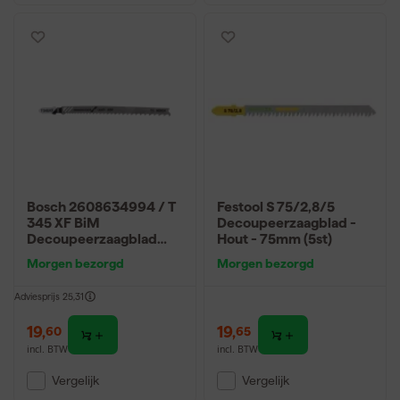
Bosch 2608634994 / T
Festool S 75/2,8/5
345 XF BiM
Decoupeerzaagblad -
Decoupeerzaagblad
Hout - 75mm (5st)
Progressor - Hout /
Morgen bezorgd
Morgen bezorgd
Metaal (5st)
Adviesprijs
25,31
19
,
19
,
60
65
incl. BTW
incl. BTW
Vergelijk
Vergelijk