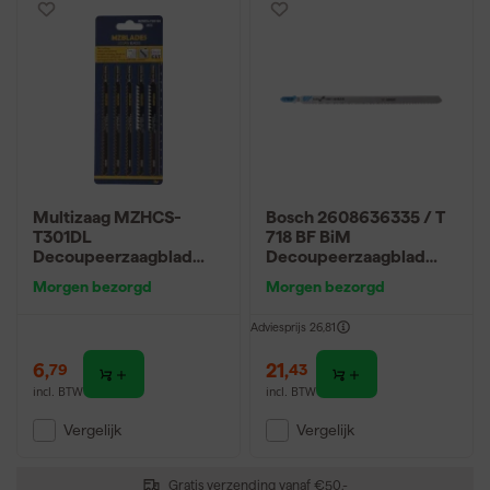
Multizaag MZHCS-
Bosch 2608636335 / T
T301DL
718 BF BiM
Decoupeerzaagblad
Decoupeerzaagblad
Hout - 5 stuks
Flexible - Sandwich
Morgen bezorgd
Morgen bezorgd
materiaal (3st)
Adviesprijs
26,81
6
,
21
,
79
43
incl. BTW
incl. BTW
Vergelijk
Vergelijk
Gratis verzending vanaf €50,-