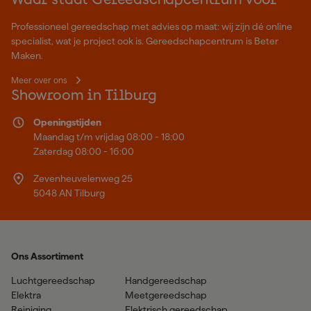
Waar staat Gereedschapcentrum voor
Professioneel gereedschap met advies op maat: wij zijn dé online
specialist, wat je project ook is. Gereedschapcentrum is Beter
Maken.
Meer over ons
Showroom in Tilburg
Openingstijden
Maandag t/m vrijdag 08:00 - 18:00
Zaterdag 08:00 - 16:00
Zevenheuvelenweg 25
5048 AN Tilburg
Ons Assortiment
Luchtgereedschap
Handgereedschap
Elektra
Meetgereedschap
Reiniging
Elektrisch gereedschap