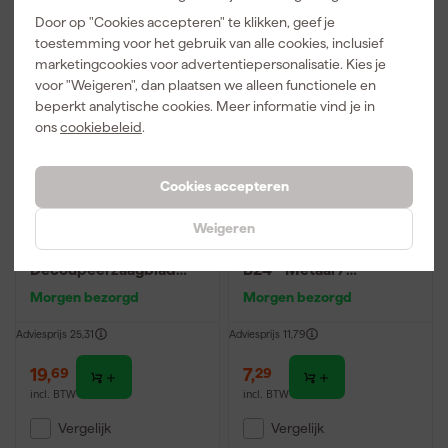
Door op "Cookies accepteren" te klikken, geef je
toestemming voor het gebruik van alle cookies, inclusief
marketingcookies voor advertentiepersonalisatie. Kies je
voor "Weigeren", dan plaatsen we alleen functionele en
beperkt analytische cookies. Meer informatie vind je in
ons
cookiebeleid
.
Cookies accepteren
Weigeren
Bosch 2608636431 / T
Makita A-85759 HSS
101 BIF BiM
Decoupeerzaagblad
Decoupeerzaagblad
B24 - Metaal /
Special - Laminaat (5st)
Aluminium / RVS (5st)
Morgen bezorgd
Morgen bezorgd
Adviesprijs
25,31
Adviesprijs
11,79
19
,
7
,
69
29
incl. BTW
incl. BTW
Vergelijk
Vergelijk