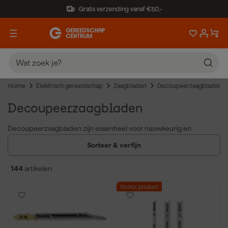
Gratis verzending vanaf €50,-
Home
Elektrisch gereedschap
Zaagbladen
Decoupeerzaagbladen
Decoupeerzaagbladen
Decoupeerzaagbladen zijn essentieel voor nauwkeurig en
veelzijdig zagen. De voordelen van decoupeerzaagbladen zijn
Sorteer & verfijn
onder andere:
Geschikt voor diverse materialen zoals hout, metaal, kunststof
144
artikelen
en aluminium.
Beschikbaar in verschillende materialen, zoals hoogwaardig
Gratis product
staal of hardmetaal, voor een langere levensduur en betere
zaagprestaties.
Er is een breed assortiment, waaronder