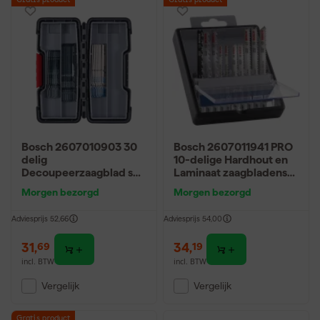
Gratis product
Gratis product
Bosch 2607010903 30
Bosch 2607011941 PRO
delig
10-delige Hardhout en
Decoupeerzaagblad set
Laminaat zaagbladenset
Basic - Hout / Metaal
in Robustline cassette
Morgen bezorgd
Morgen bezorgd
Adviesprijs
52,66
Adviesprijs
54,00
31
,
34
,
69
19
incl. BTW
incl. BTW
Vergelijk
Vergelijk
Gratis product