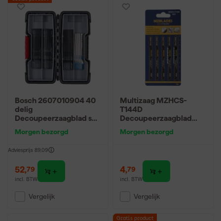
Bosch 2607010904 40
Multizaag MZHCS-
delig
T144D
Decoupeerzaagblad set
Decoupeerzaagblad
- Hout / Metaal
Hout - 5 stuks
Morgen bezorgd
Morgen bezorgd
Adviesprijs
89,09
52
,
4
,
79
79
incl. BTW
incl. BTW
Vergelijk
Vergelijk
Gratis product