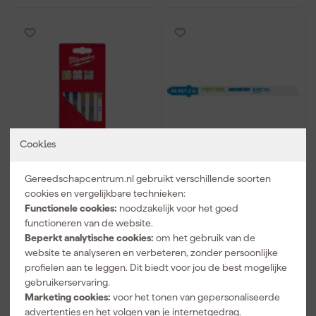
Cookies
Milwaukee
Festool 204270
Gereedschapcentrum.nl gebruikt verschillende soorten
4932345825 5 delig
Decoupeerzaagblad HS
PROFI-SET
75/1,2 BI/5 (5st) - Bi-
cookies en vergelijkbare technieken:
Decoupeerzaagblad set
metal
Functionele cookies:
noodzakelijk voor het goed
Morgen bezorgd
Morgen bezorgd
- Hout / Metaal /
functioneren van de website.
Kunststof
Beperkt analytische cookies:
om het gebruik van de
Adviesprijs
11,37
website te analyseren en verbeteren, zonder persoonlijke
8
,
19
,
09
58
profielen aan te leggen. Dit biedt voor jou de best mogelijke
incl. BTW
incl. BTW
gebruikerservaring.
Marketing cookies:
voor het tonen van gepersonaliseerde
Vergelijk
Vergelijk
advertenties en het volgen van je internetgedrag.