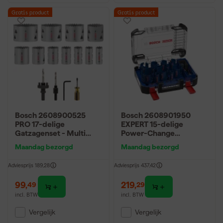
Gratis product
Gratis product
Bosch 2608900525
Bosch 2608901950
PRO 17-delige
EXPERT 15-delige
Gatzagenset - Multi
Power-Change
Material -
gatzagenset
Maandag bezorgd
Maandag bezorgd
19,22,25,29,35,38,44,51,
Construction Material
57,64,76mm
Universeel
Adviesprijs
189,28
Adviesprijs
437,42
20/22/25/32/35/40/4
4/51/60/68/76mm
99
,
219
,
49
29
incl. BTW
incl. BTW
Vergelijk
Vergelijk