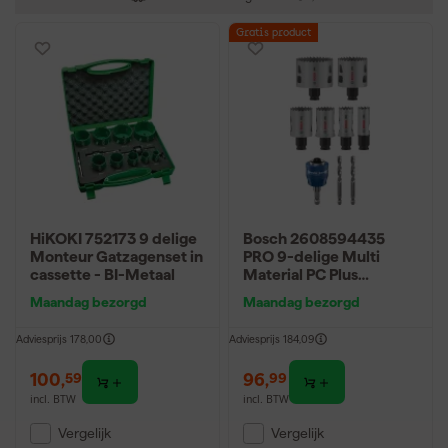
Gratis product
HiKOKI 752173 9 delige
Bosch 2608594435
Monteur Gatzagenset in
PRO 9-delige Multi
cassette - BI-Metaal
Material PC Plus
Gatzagenset -
Maandag bezorgd
Maandag bezorgd
20,25,32,38,51,64mm
Adviesprijs
178,00
Adviesprijs
184,09
100
,
96
,
59
99
incl. BTW
incl. BTW
Vergelijk
Vergelijk