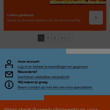
Lekker goeikoop.
Scoor nu de beste deals in de Zomer vol korting
1
2
3
4
Jouw account
Log-in en beheer je bestellingen en gegevens
Nieuwsbrief
Inschrijven wekelijkse nieuwsbrief
Wij helpen je graag
Neem contact op met één van onze specialisten.