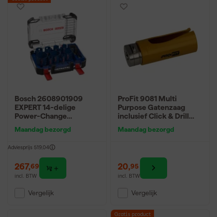
Bosch 2608901909
ProFit 9081 Multi
EXPERT 14-delige
Purpose Gatenzaag
Power-Change
inclusief Click & Drill
gatzagenset Tough
adapter
Maandag bezorgd
Maandag bezorgd
Material universal
20/22/25/32/35/40/4
Adviesprijs
519,04
4/51/60/68/76
267
,
20
,
69
95
incl. BTW
incl. BTW
Vergelijk
Vergelijk
Gratis product