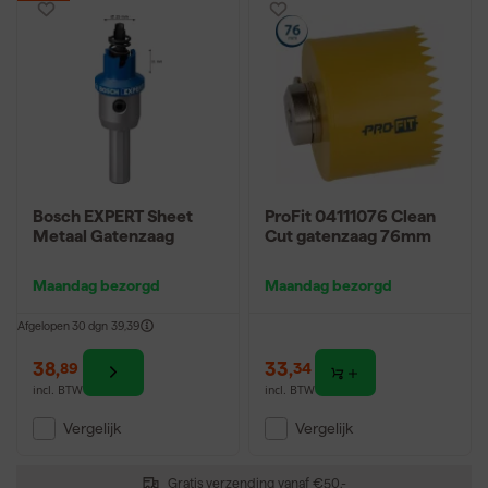
Bosch EXPERT Sheet
ProFit 04111076 Clean
Metaal Gatenzaag
Cut gatenzaag 76mm
Maandag bezorgd
Maandag bezorgd
Afgelopen 30 dgn
39,39
38
,
33
,
89
34
incl. BTW
incl. BTW
Vergelijk
Vergelijk
Gratis verzending vanaf €50,-