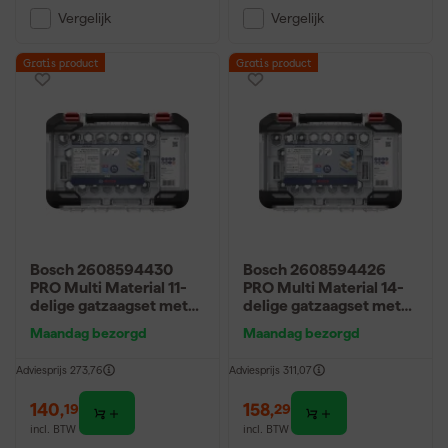
Vergelijk
Vergelijk
Gratis product
Gratis product
Bosch 2608594430
Bosch 2608594426
PRO Multi Material 11-
PRO Multi Material 14-
delige gatzaagset met
delige gatzaagset met
Power Change plus
Power Change plus
Maandag bezorgd
Maandag bezorgd
Adviesprijs
273,76
Adviesprijs
311,07
140
,
158
,
19
29
incl. BTW
incl. BTW