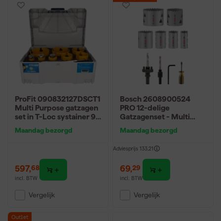
ProFit 090832127DSCT1
Bosch 2608900524
Multi Purpose gatzagen
PRO 12-delige
set in T-Loc systainer 9
Gatzagenset - Multi
stuks
Material -
Maandag bezorgd
Maandag bezorgd
22,29,35,44,51,64mm
Adviesprijs
133,21
597
,
69
,
68
29
incl. BTW
incl. BTW
Vergelijk
Vergelijk
Outlet