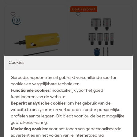
Gratis product
Cookies
ProFit 09481133ZK11B
Bosch 2608594436
Gereedschapcentrum.nl gebruikt verschillende soorten
Multi Purpose XL
PRO 9-delige Multi
(L=327mm) gatenzaag
Material PC Plus
cookies en vergelijkbare technieken:
geintegreerde adapter
Gatzagenset -
Functionele cookies:
noodzakelijk voor het goed
Maandag bezorgd
Maandag bezorgd
133mm en zeskant 11mm
22,29,35,44,51,64mm
functioneren van de website.
opname
Beperkt analytische cookies:
om het gebruik van de
Adviesprijs
186,55
website te analyseren en verbeteren, zonder persoonlijke
417
,
82
,
97
69
profielen aan te leggen. Dit biedt voor jou de best mogelijke
incl. BTW
incl. BTW
gebruikerservaring.
Marketing cookies:
voor het tonen van gepersonaliseerde
Vergelijk
Vergelijk
advertenties en het volgen van je internetgedrag.