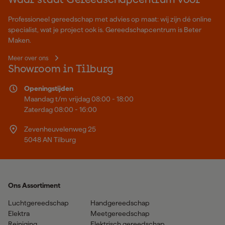
Waar staat Gereedschapcentrum voor
Professioneel gereedschap met advies op maat: wij zijn dé online
specialist, wat je project ook is. Gereedschapcentrum is Beter
Maken.
Meer over ons
Showroom in Tilburg
Openingstijden
Maandag t/m vrijdag 08:00 - 18:00
Zaterdag 08:00 - 16:00
Zevenheuvelenweg 25
5048 AN Tilburg
Ons Assortiment
Luchtgereedschap
Handgereedschap
Elektra
Meetgereedschap
Reiniging
Elektrisch gereedschap