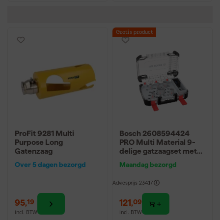
Gratis product
ProFit 9281 Multi
Bosch 2608594424
Purpose Long
PRO Multi Material 9-
Gatenzaag
delige gatzaagset met
Power Change plus
Over 5 dagen bezorgd
Maandag bezorgd
Adviesprijs
234,17
95
,
121
,
19
09
incl. BTW
incl. BTW