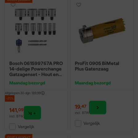
Gratis product
Bosch 061599767A PRO
ProFit 0905 BiMetal
14-delige Powerchange
Plus Gatenzaag
Gatzagenset - Hout en
Metaal -
Maandag bezorgd
Maandag bezorgd
20,22,25,32,35,40,44,51
,60,68,76mm
Afgelopen 30 dgn
189,99
-25%
19
,
47
141
,
09
incl. BTW
incl. BTW
Vergelijk
Vergelijk
Gratis product