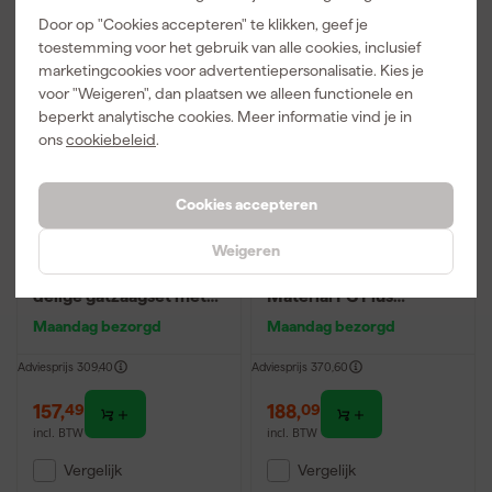
Door op "Cookies accepteren" te klikken, geef je
Gratis product
Gratis product
toestemming voor het gebruik van alle cookies, inclusief
marketingcookies voor advertentiepersonalisatie. Kies je
voor "Weigeren", dan plaatsen we alleen functionele en
beperkt analytische cookies. Meer informatie vind je in
ons
cookiebeleid
.
Cookies accepteren
Weigeren
Bosch 2608594425
Bosch 2608594433
PRO Multi Material 14-
PRO 13-delige Multi
delige gatzaagset met
Material PC Plus
Power Change plus
Gatzagenset -
Maandag bezorgd
Maandag bezorgd
32,41,51,73,76,83,86mm
Adviesprijs
309,40
Adviesprijs
370,60
157
,
188
,
49
09
incl. BTW
incl. BTW
Vergelijk
Vergelijk