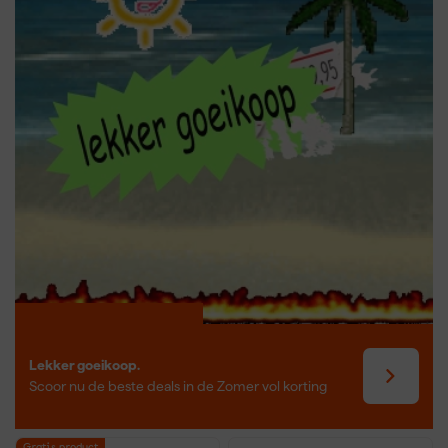
een gatenboor hout of een gatenboor steen juist beter presteert
in die ondergronden. Voor keramiek en porselein zijn er speciale
gatenzaag tegels verkrijgbaar. Met een metaal gatenzaag van
bijvoorbeeld
Bosch
of een Profit gatzaag boor je met gemak door
stalen leidingen, houten panelen of kunststof behuizingen. Er zijn
zelfs varianten voor een gatenboor inbouwdoos of andere
installatietoepassingen. Zo heb je voor elke klus het juiste
gereedschap bij de hand.
Lekker goeikoop.
Scoor nu de beste deals in de Zomer vol korting