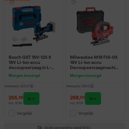
Bosch GST 18V-125 S
Milwaukee M18 FJS-0X
18V Li-Ion accu
18V Li-Ion accu
decoupeerzaag in L-
Decoupeerzaagmachin
Boxx - koolborstelloos
e body in HD-Box -
Morgen bezorgd
Morgen bezorgd
koolborstelloos
Adviesprijs
323,07
Adviesprijs
393,12
255
,
288
,
36
00
incl. BTW
incl. BTW
Vergelijk
Vergelijk
Gratis verzending vanaf €50,-