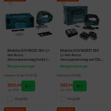
Makita DJV180ZJ 18V Li-
Makita DJV182RTJ 18V
Ion Accu
Li-Ion Accu
decoupeerzaag body in
decoupeerzaag set (2x
Mbox - D-greep
5.0Ah accu) in Mbox -
Morgen bezorgd
Morgen bezorgd
D-greep - variabel -
koolborstelloos
Afgelopen 30 dgn
200,87
Adviesprijs
615,89
200
,
387
,
64
66
incl. BTW
incl. BTW
Vergelijk
Vergelijk
Gratis product
Gratis accu