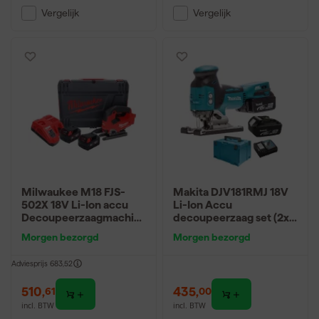
Vergelijk
Vergelijk
Milwaukee M18 FJS-
Makita DJV181RMJ 18V
502X 18V Li-Ion accu
Li-Ion Accu
Decoupeerzaagmachin
decoupeerzaag set (2x
e set (2x 5.0Ah accu) in
4.0Ah accu) in Mbox -
Morgen bezorgd
Morgen bezorgd
HD-Box -
T-greep - variabel -
koolborstelloos
koolborstelloos
Adviesprijs
683,52
510
,
435
,
61
00
incl. BTW
incl. BTW