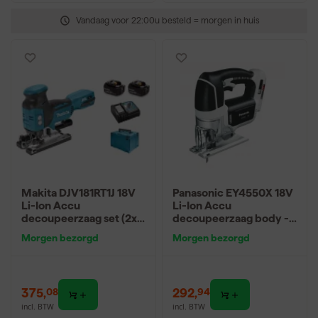
Vandaag voor 22:00u besteld = morgen in huis
Makita DJV181RT1J 18V
Panasonic EY4550X 18V
Li-Ion Accu
Li-Ion Accu
decoupeerzaag set (2x
decoupeerzaag body -
5.0Ah accu) in Mbox - T-
D-greep - variabel
Morgen bezorgd
Morgen bezorgd
greep - variabel -
koolborstelloos
375
,
292
,
08
94
incl. BTW
incl. BTW