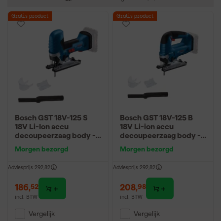
Gratis product
Gratis product
Bosch GST 18V-125 S
Bosch GST 18V-125 B
18V Li-Ion accu
18V Li-ion accu
decoupeerzaag body -
decoupeerzaag body -
koolborstelloos
koolborstelloos -
Morgen bezorgd
Morgen bezorgd
06016B3001
Adviesprijs
292,82
Adviesprijs
292,82
186
,
208
,
52
98
incl. BTW
incl. BTW
Vergelijk
Vergelijk