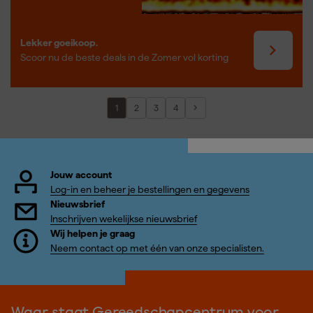
Lekker goeikoop.
Scoor nu de beste deals in de Zomer vol korting
1
2
3
4
Jouw account
Log-in en beheer je bestellingen en gegevens
Nieuwsbrief
Inschrijven wekelijkse nieuwsbrief
Wij helpen je graag
Neem contact op met één van onze specialisten.