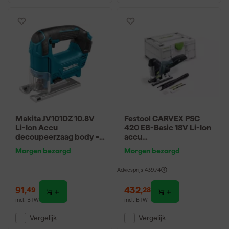
Makita JV101DZ 10.8V
Festool CARVEX PSC
Li-Ion Accu
420 EB-Basic 18V Li-Ion
decoupeerzaag body -
accu
D-greep
decoupeerzaagmachine
Morgen bezorgd
Morgen bezorgd
body in systainer -
120mm
Adviesprijs
439,74
91
,
432
,
49
28
incl. BTW
incl. BTW
Vergelijk
Vergelijk