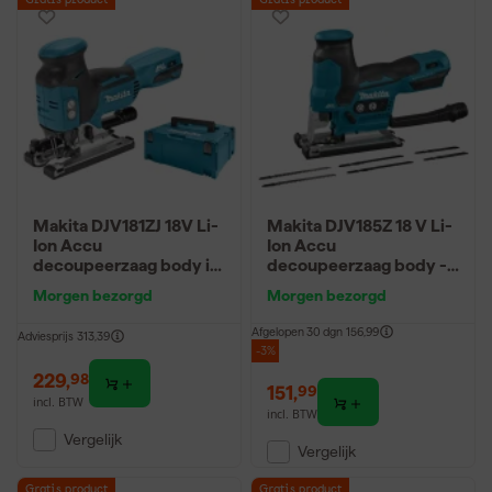
Gratis product
Gratis product
Makita DJV181ZJ 18V Li-
Makita DJV185Z 18 V Li-
Ion Accu
Ion Accu
decoupeerzaag body in
decoupeerzaag body -
Mbox - T-greep -
T-model
Morgen bezorgd
Morgen bezorgd
variabel -
koolborstelloos
Afgelopen 30 dgn
156,99
Adviesprijs
313,39
-3%
229
,
98
151
,
99
incl. BTW
incl. BTW
Vergelijk
Vergelijk
Gratis product
Gratis product