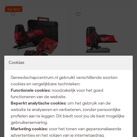
Top deal
Cookies
Milwaukee M18 FBJS-
Milwaukee M12 FJS-0
Gereedschapcentrum.nl gebruikt verschillende soorten
502X 18V Li-ion accu
12V Li-ion accu
decoupeerzaag set (2x
decoupeerzaag body
cookies en vergelijkbare technieken:
5.0Ah accu) in HD box
Functionele cookies:
noodzakelijk voor het goed
Morgen bezorgd
Morgen bezorgd
functioneren van de website.
Afgelopen 30 dgn
511,91
Beperkt analytische cookies:
om het gebruik van de
Afgelopen 30 dgn
206,48
-7%
website te analyseren en verbeteren, zonder persoonlijke
204
,
88
profielen aan te leggen. Dit biedt voor jou de best mogelijke
473
,
21
incl. BTW
gebruikerservaring.
incl. BTW
Marketing cookies:
voor het tonen van gepersonaliseerde
Vergelijk
advertenties en het volgen van je internetgedrag.
Vergelijk