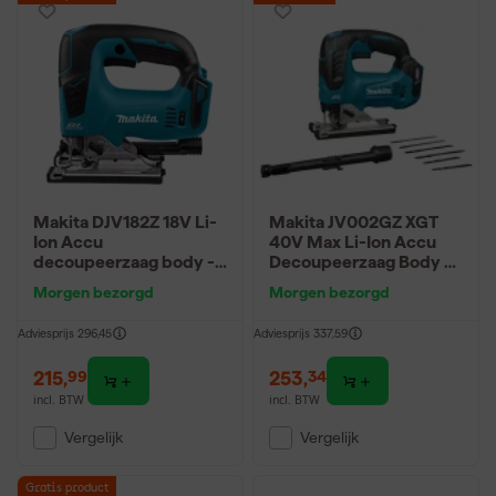
Makita DJV182Z 18V Li-
Makita JV002GZ XGT
Ion Accu
40V Max Li-Ion Accu
decoupeerzaag body -
Decoupeerzaag Body -
D-greep - variabel -
D-greep
Morgen bezorgd
Morgen bezorgd
koolborstelloos
Adviesprijs
296,45
Adviesprijs
337,59
215
,
253
,
99
34
incl. BTW
incl. BTW
Vergelijk
Vergelijk
Gratis product