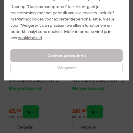
Door op "Cookies accepteren" te klikken, geef je
Nieuw
toestemming voor het gebruik van alle cookies, inclusief
marketingcookies voor advertentiepersonalisatie. Kies je
voor "Weigeren", dan plaatsen we alleen functionele en
beperkt analytische cookies. Meer informatie vind je in
ons
cookiebeleid
.
Cookies accepteren
Weigeren
Makita DJV186Z LXT 18V
Milwaukee M18 BJS-0
Li-ion Accu
18V Li-Ion Accu
Decoupeerzaag body -
decoupeerzaag body -
D-greep - variabel
D-greep - variabel
Morgen bezorgd
Morgen bezorgd
83
,
291
,
59
50
incl. BTW
incl. BTW
Vergelijk
Vergelijk