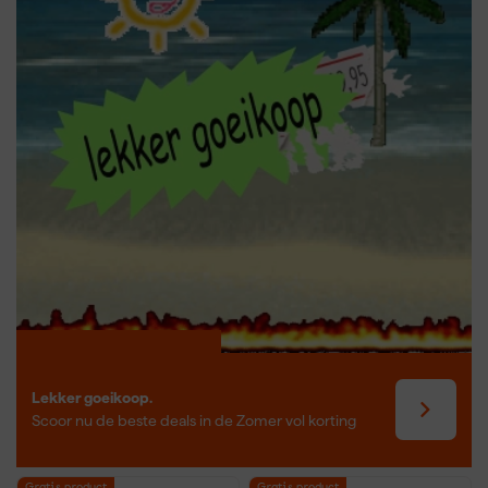
Welke decoupeerzaag moet je gebruiken
voor laminaat?
Voor het zagen van laminaat is een decoupeerzaag met een
fijngetand zaagblad het meest geschikt. Kies bij voorkeur een
zaagblad speciaal ontworpen voor kunststof of laminaat om
splinteren te voorkomen. Gebruik een accu decoupeerzaag of
netstroom decoupeerzaag, afhankelijk van je werkplek. Let erop
dat je het laminaat stevig vastzet en zaag langzaam en gelijkmatig
om een strakke, schone zaagsnede te krijgen zonder
beschadigingen.
Lekker goeikoop.
Scoor nu de beste deals in de Zomer vol korting