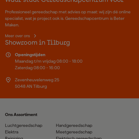
Waar staat Gereedschapcentrum voor
Professioneel gereedschap met advies op maat: wij zijn dé online
specialist, wat je project ook is. Gereedschapcentrum is Beter
Maken.
Meer over ons
Showroom in Tilburg
Openingstijden
Maandag t/m vrijdag 08:00 - 18:00
Zaterdag 08:00 - 16:00
Zevenheuvelenweg 25
5048 AN Tilburg
Ons Assortiment
Luchtgereedschap
Handgereedschap
Elektra
Meetgereedschap
Reiniging
Elektrisch gereedschap