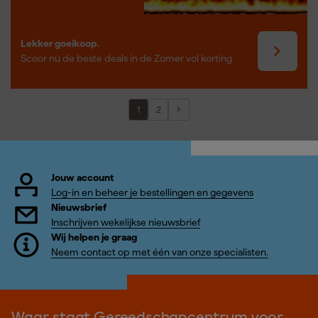
Lekker goeikoop.
Scoor nu de beste deals in de Zomer vol korting
1
2
Jouw account
Log-in en beheer je bestellingen en gegevens
Nieuwsbrief
Inschrijven wekelijkse nieuwsbrief
Wij helpen je graag
Neem contact op met één van onze specialisten.