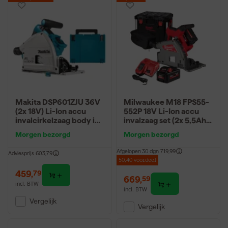
Makita DSP601ZJU 36V
Milwaukee M18 FPS55-
(2x 18V) Li-Ion accu
552P 18V Li-Ion accu
invalcirkelzaag body in
invalzaag set (2x 5,5Ah)
Mbox (AWS) - 20 x
in Packout - 20mm
Morgen bezorgd
Morgen bezorgd
165mm -
koolborstelloos
Afgelopen 30 dgn
719,99
Adviesprijs
603,79
50,40 voordeel
459
,
79
669
,
59
incl. BTW
incl. BTW
Vergelijk
Vergelijk