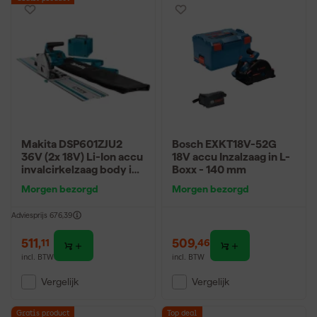
Makita DSP601ZJU2
Bosch EXKT18V-52G
36V (2x 18V) Li-Ion accu
18V accu Inzalzaag in L-
invalcirkelzaag body in
Boxx - 140 mm
Mbox (AWS) incl.
Morgen bezorgd
Morgen bezorgd
geleiderail - 20 x 165mm
- koolborstelloos
Adviesprijs
676,39
511
,
509
,
11
46
incl. BTW
incl. BTW
Vergelijk
Vergelijk
Gratis product
Top deal