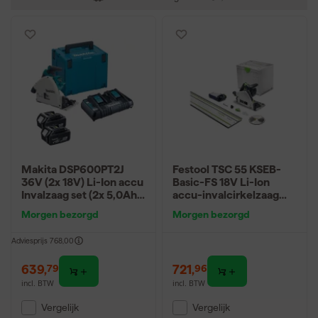
Makita DSP600PT2J
Festool TSC 55 KSEB-
36V (2x 18V) Li-Ion accu
Basic-FS 18V Li-Ion
Invalzaag set (2x 5,0Ah
accu-invalcirkelzaag
accu) in Mbox - 165 x
body in systainer -
Morgen bezorgd
Morgen bezorgd
20mm - koolborstelloos
160mm - Incl.
geleiderail 1400mm
Adviesprijs
768,00
639
,
721
,
79
96
incl. BTW
incl. BTW
Vergelijk
Vergelijk