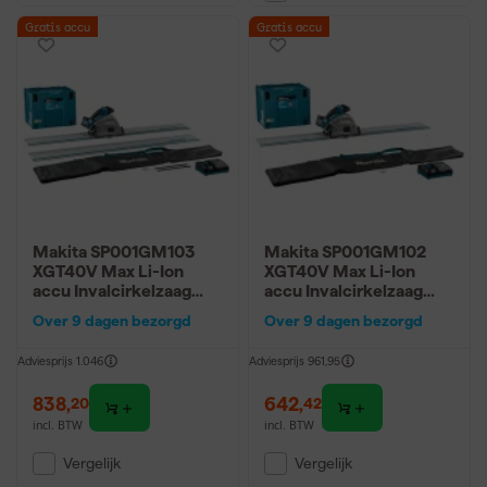
Gratis accu
Gratis accu
Makita SP001GM103
Makita SP001GM102
XGT40V Max Li-Ion
XGT40V Max Li-Ion
accu Invalcirkelzaag
accu Invalcirkelzaag
(4,0Ah accu en lader) in
(4,0Ah accu en lader) in
Over 9 dagen bezorgd
Over 9 dagen bezorgd
Mbox met AWS zender
Mbox met AWS zender
+ 2 geleiderails in tas -
+ 1 geleiderail in tas -
Adviesprijs
1.046
Adviesprijs
961,95
165mm
165mm
838
,
642
,
20
42
incl. BTW
incl. BTW
Vergelijk
Vergelijk