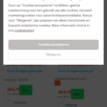
Door op "Cookies accepteren" te klikken, geef je
Gratis accu
Gratis accu
toestemming voor het gebruik van alle cookies, inclusief
marketingcookies voor advertentiepersonalisatie. Kies je
voor "Weigeren", dan plaatsen we alleen functionele en
beperkt analytische cookies. Meer informatie vind je in
ons
cookiebeleid
.
Cookies accepteren
Weigeren
Makita SP001GZ06 XGT
Makita SP001GZ04 XGT
40V Max Li-Ion accu
40V Max Li-ion accu
Invalcirkelzaag body in
invalcirkelzaag body in
Mbox - 165mm
Mbox met AWS zender
Over 9 dagen bezorgd
Over 9 dagen bezorgd
+ 1 geleiderail in tas -
165mm
Afgelopen 30 dgn
501,52
Adviesprijs
732,50
-1%
563
,
15
494
,
88
incl. BTW
incl. BTW
Vergelijk
Vergelijk