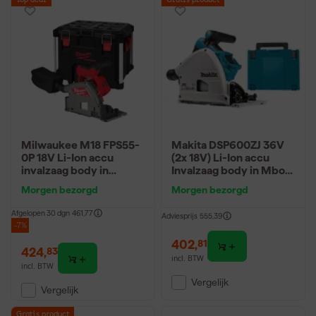
Top deal
Gratis product
Milwaukee M18 FPS55-
Makita DSP600ZJ 36V
0P 18V Li-Ion accu
(2x 18V) Li-Ion accu
invalzaag body in
Invalzaag body in Mbox
Packout - 20mm
- 165 x 20mm -
Morgen bezorgd
Morgen bezorgd
koolborstelloos
Afgelopen 30 dgn
461,77
Adviesprijs
555,39
-7%
402
,
81
424
,
83
incl. BTW
incl. BTW
Vergelijk
Vergelijk
Gratis product