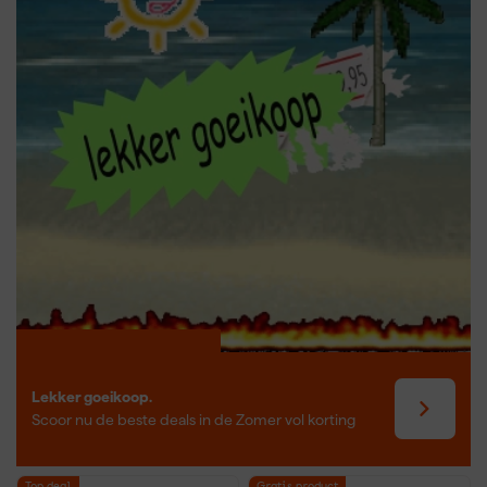
situaties zonder stopcontact. Ideaal voor klussen op locatie of in
krappe ruimtes. Een netstroom invalzaag levert doorgaans meer
continu vermogen, wat handig is bij langdurige of zware
zaagklussen. Voor flexibiliteit kies je de accu variant; voor
constante kracht en langere zaagsessies past een gewone
invalzaag beter.
Lekker goeikoop.
Scoor nu de beste deals in de Zomer vol korting