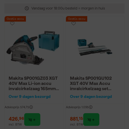
Vandaag voor 18:00u besteld = morgen in huis
Gratis accu
Gratis accu
Makita SP001GZ03 XGT
Makita SP001GU102
40V Max Li-ion accu
XGT 40V Max Accu
invalcirkelzaag 165mm
invalcirkelzaag set
body in Mbox - met
(4.0Ah accu) in Mbox -
Over 9 dagen bezorgd
Over 9 dagen bezorgd
AWS zender
165mm
Adviesprijs
574,75
Adviesprijs
1.095
426
,
881
,
96
15
incl. BTW
incl. BTW