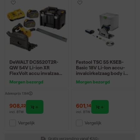
DeWALT DCS520T2R-
Festool TSC 55 KSEB-
QW 54V Li-ion XR
Basic 18V Li-Ion accu-
FlexVolt accu invalzaag
invalcirkelzaag body in
incl. geleiderail set (2x
systainer - 160mm
Morgen bezorgd
Morgen bezorgd
6.0Ah) in TSTAK -
snelwissel -
Adviesprijs
1.184
koolborstelloos
908
,
601
,
22
14
incl. BTW
incl. BTW
Vergelijk
Vergelijk
Gratis verzending vanaf €50,-