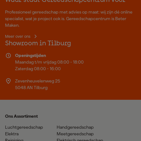
Waar staat Gereedschapcentrum voor
Professioneel gereedschap met advies op maat: wij zijn dé online
specialist, wat je project ook is. Gereedschapcentrum is Beter
Maken.
Meer over ons
Showroom in Tilburg
Openingstijden
Maandag t/m vrijdag 08:00 - 18:00
Zaterdag 08:00 - 16:00
Zevenheuvelenweg 25
5048 AN Tilburg
Ons Assortiment
Luchtgereedschap
Handgereedschap
Elektra
Meetgereedschap
Reiniging
Elektrisch gereedschap