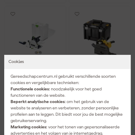
Cookies
Festool TSC 55 KEB-
DeWALT DCS520NT-XJ
Gereedschapcentrum.nl gebruikt verschillende soorten
Basic 18V Accu
54V Li-ion XR FlexVolt
invalcirkelzaag - 160
accu invalzaag body in
cookies en vergelijkbare technieken:
mm
TSTAK - 165mm -
Functionele cookies:
noodzakelijk voor het goed
Morgen bezorgd
Morgen bezorgd
snelwissel -
functioneren van de website.
koolborstelloos
Beperkt analytische cookies:
om het gebruik van de
Adviesprijs
748,99
website te analyseren en verbeteren, zonder persoonlijke
759
,
558
,
36
00
profielen aan te leggen. Dit biedt voor jou de best mogelijke
incl. BTW
incl. BTW
gebruikerservaring.
Marketing cookies:
voor het tonen van gepersonaliseerde
Vergelijk
Vergelijk
advertenties en het volgen van je internetgedrag.