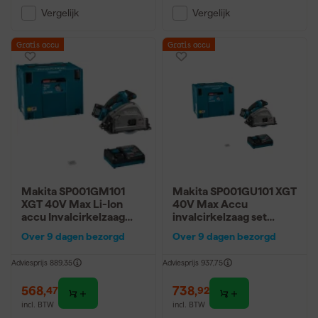
Vergelijk
Vergelijk
Gratis accu
Gratis accu
Makita SP001GM101
Makita SP001GU101 XGT
XGT 40V Max Li-Ion
40V Max Accu
accu Invalcirkelzaag
invalcirkelzaag set
(4,0Ah accu en lader) in
(4.0A0 accu) in Mbox -
Over 9 dagen bezorgd
Over 9 dagen bezorgd
Mbox met AWS zender
165mm
- 165mm
Adviesprijs
889,35
Adviesprijs
937,75
568
,
738
,
47
92
incl. BTW
incl. BTW