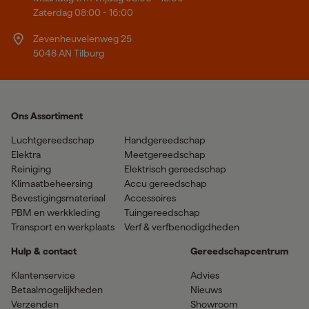
Zaterdag 08:00 - 16:00
Zevenheuvelenweg 25
5048 AN Tilburg
Ons Assortiment
Luchtgereedschap
Handgereedschap
Elektra
Meetgereedschap
Reiniging
Elektrisch gereedschap
Klimaatbeheersing
Accu gereedschap
Bevestigingsmateriaal
Accessoires
PBM en werkkleding
Tuingereedschap
Transport en werkplaats
Verf & verfbenodigdheden
Hulp & contact
Gereedschapcentrum
Klantenservice
Advies
Betaalmogelijkheden
Nieuws
Verzenden
Showroom