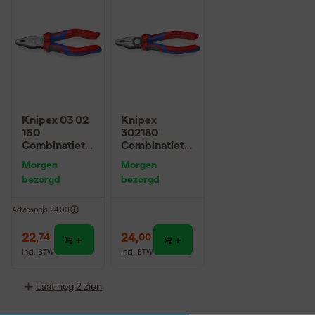
Knipex 03 02
Knipex
160
302180
Combinatieta
Combinatieta
ng - 160mm
ng - 180mm
Morgen
Morgen
bezorgd
bezorgd
Adviesprijs
24,00
22
,
24
,
74
00
incl. BTW
incl. BTW
Laat nog 2 zien