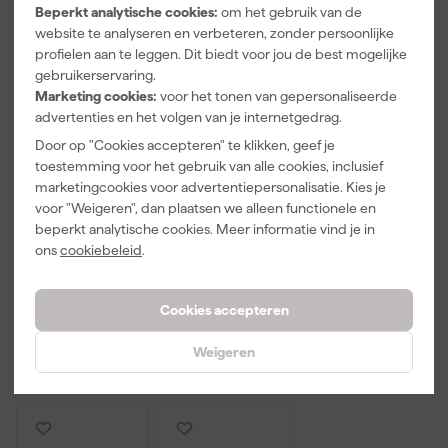
Beperkt analytische cookies:
om het gebruik van de
website te analyseren en verbeteren, zonder persoonlijke
profielen aan te leggen. Dit biedt voor jou de best mogelijke
gebruikerservaring.
Marketing cookies:
voor het tonen van gepersonaliseerde
advertenties en het volgen van je internetgedrag.
Door op "Cookies accepteren" te klikken, geef je
toestemming voor het gebruik van alle cookies, inclusief
Facom
Knipex
Knipex 87 00
marketingcookies voor advertentiepersonalisatie. Kies je
89.JP8AL 8-
8701150
100 Cobra XS
voor "Weigeren", dan plaatsen we alleen functionele en
delige
Cobra HiTech
Waterpompta
beperkt analytische cookies. Meer informatie vind je in
Inbussleutelse
Waterpompta
ng - 100mm
Morgen
Morgen
Morgen
ons
cookiebeleid
.
t lang - Torx -
ng - 150mm
bezorgd
bezorgd
bezorgd
T10-T45
Cookies accepteren
Adviesprijs
34,00
Adviesprijs
34,00
106
,
29
,
28
,
79
52
32
Weigeren
incl. BTW
incl. BTW
incl. BTW