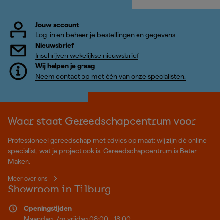
Jouw account
Log-in en beheer je bestellingen en gegevens
Nieuwsbrief
Inschrijven wekelijkse nieuwsbrief
Wij helpen je graag
Neem contact op met één van onze specialisten.
Waar staat Gereedschapcentrum voor
Professioneel gereedschap met advies op maat: wij zijn dé online
specialist, wat je project ook is. Gereedschapcentrum is Beter
Maken.
Meer over ons
Showroom in Tilburg
Openingstijden
Maandag t/m vrijdag 08:00 - 18:00