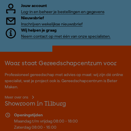
Jouw account
Log-in en beheer je bestellingen en gegevens
Nieuwsbrief
Inschrijven wekelijkse nieuwsbrief
Wij helpen je graag
Neem contact op met één van onze specialisten.
Waar staat Gereedschapcentrum voor
Professioneel gereedschap met advies op maat: wij zijn dé online
specialist, wat je project ook is. Gereedschapcentrum is Beter
Maken.
Meer over ons
Showroom in Tilburg
Openingstijden
Maandag t/m vrijdag 08:00 - 18:00
Zaterdag 08:00 - 16:00