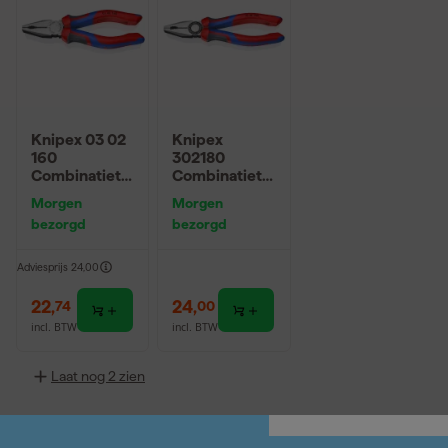
Knipex 03 02
Knipex
160
302180
Combinatieta
Combinatieta
ng - 160mm
ng - 180mm
Morgen
Morgen
bezorgd
bezorgd
Adviesprijs
24,00
22
,
24
,
74
00
incl. BTW
incl. BTW
Laat nog 2 zien