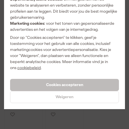
website te analyseren en verbeteren, zonder persoonlijke
profielen aan te leggen. Dit biedt voor jou de best mogelijke
gebruikerservaring.
Marketing cookies:
voor het tonen van gepersonaliseerde
advertenties en het volgen van je internetgedrag.
Door op "Cookies accepteren" te klikken, geef je
Facom
Knipex
Knipex 87 00
toestemming voor het gebruik van alle cookies, inclusief
89.JP8AL 8-
8701150
100 Cobra XS
marketingcookies voor advertentiepersonalisatie. Kies je
delige
Cobra HiTech
Waterpompta
voor "Weigeren", dan plaatsen we alleen functionele en
Inbussleutelse
Waterpompta
ng - 100mm
Morgen
Morgen
Morgen
beperkt analytische cookies. Meer informatie vind je in
t lang - Torx -
ng - 150mm
bezorgd
bezorgd
bezorgd
ons
cookiebeleid
.
T10-T45
Adviesprijs
34,00
Adviesprijs
34,00
Cookies accepteren
106
,
29
,
28
,
79
52
32
Weigeren
incl. BTW
incl. BTW
incl. BTW