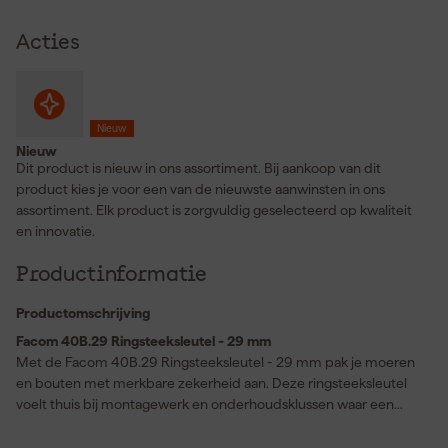
Acties
Nieuw
Nieuw
Dit product is nieuw in ons assortiment. Bij aankoop van dit
product kies je voor een van de nieuwste aanwinsten in ons
assortiment. Elk product is zorgvuldig geselecteerd op kwaliteit
en innovatie.
Productinformatie
Productomschrijving
Facom 40B.29 Ringsteeksleutel - 29 mm
Met de Facom 40B.29 Ringsteeksleutel - 29 mm pak je moeren
en bouten met merkbare zekerheid aan. Deze ringsteeksleutel
voelt thuis bij montagewerk en onderhoudsklussen waar een
steeksleutel 29 mm precies moet passen. De steekkop staat 15°
gedraaid ten opzichte van de as van het heft zodat je prettiger