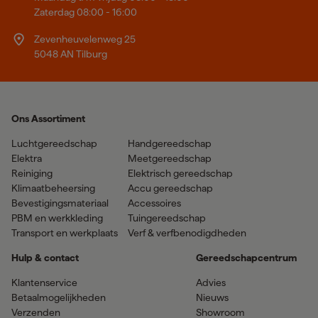
Zaterdag 08:00 - 16:00
Zevenheuvelenweg 25
5048 AN Tilburg
Ons Assortiment
Luchtgereedschap
Handgereedschap
Elektra
Meetgereedschap
Reiniging
Elektrisch gereedschap
Klimaatbeheersing
Accu gereedschap
Bevestigingsmateriaal
Accessoires
PBM en werkkleding
Tuingereedschap
Transport en werkplaats
Verf & verfbenodigdheden
Hulp & contact
Gereedschapcentrum
Klantenservice
Advies
Betaalmogelijkheden
Nieuws
Verzenden
Showroom