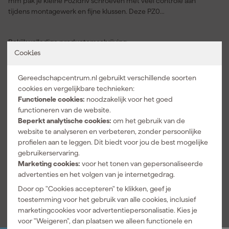
mm pak je kleine Pozidriv schroeven met veel controle aan
tijdens montagewerk en fijne klussen. Deze PZ0
schroevendraaier voelt thuis bij precisiewerk waarbij je netjes wilt
werken zonder gedoe. De 75 mm uitvoering geeft je een handige
Bekijk volledige productomschrijving
balans tussen bereik en grip zodat je schroeven rustig kunt
Cookies
aanzetten. Je gebruikt deze kruiskopschroevendraaier voor
Kenmerken
meubels monteren, apparaten openen en onderhoud in huis of
werkplaats. Door de Ergotwist vorm ligt de handgreep prettig in
Lengte schacht
75 mm
Gereedschapcentrum.nl gebruikt verschillende soorten
de hand en draai je met meer gevoel. Dat merk je vooral bij
cookies en vergelijkbare technieken:
Maat schroevendraaier
PZ0
herhaald schroefwerk waar controle en comfort belangrijk blijven.
Functionele cookies:
noodzakelijk voor het goed
Als je zoekt naar degelijk handgereedschap voor Pozidriv
Type schroevendraaier
Pozidriv schroevendraaier
functioneren van de website.
schroeven dan past deze Facom schroevendraaier moeiteloos in
Beperkt analytische cookies:
om het gebruik van de
je dagelijkse klusritme. Zo werk je nauwkeurig aan elke
website te analyseren en verbeteren, zonder persoonlijke
Specificaties
schroefverbinding en houd je grip op elk detail.
profielen aan te leggen. Dit biedt voor jou de best mogelijke
EAN
3662424114960
gebruikerservaring.
Marketing cookies:
voor het tonen van gepersonaliseerde
Artikelnummer
423995
advertenties en het volgen van je internetgedrag.
Bekijk alle kenmerken
Door op "Cookies accepteren" te klikken, geef je
toestemming voor het gebruik van alle cookies, inclusief
marketingcookies voor advertentiepersonalisatie. Kies je
voor "Weigeren", dan plaatsen we alleen functionele en