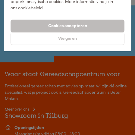
beperkt analytische cookies. Meer informatie vind je in
ons
cookiebeleid
.
Jouw account
Log-in en beheer je bestellingen en gegevens
Cookies accepteren
Nieuwsbrief
Inschrijven wekelijkse nieuwsbrief
Weigeren
Wij helpen je graag
Neem contact op met één van onze specialisten.
Waar staat Gereedschapcentrum voor
Professioneel gereedschap met advies op maat: wij zijn dé online
specialist, wat je project ook is. Gereedschapcentrum is Beter
Maken.
Meer over ons
Showroom in Tilburg
Openingstijden
Maandag t/m vrijdag 08:00 - 18:00