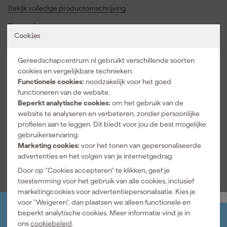
Bekijk volledige productomschrijving
je ratel en doppen met dezelfde opname. Je werkt
gecontroleerd aan montageklussen waarbij bereik en grip
Kenmerken
belangrijk zijn. Dit verlengstuk voor dopsleutels voelt prettig in
Cookies
gebruik en helpt je om nauwkeurig kracht over te brengen. In de
Aansluiting
3/8"
werkplaats en garage merk je direct hoe handig een langere dop
Dopmaat
250 mm
Gereedschapcentrum.nl gebruikt verschillende soorten
verlenging is. Gebruik de J.211ST bij onderhoud aan auto’s of
cookies en vergelijkbare technieken:
machines en maak vastzittende bevestigingen beter bereikbaar.
Inch of metrisch
Metrisch
Functionele cookies:
noodzakelijk voor het goed
functioneren van de website.
Specificaties
Beperkt analytische cookies:
om het gebruik van de
EAN
3662424114496
website te analyseren en verbeteren, zonder persoonlijke
profielen aan te leggen. Dit biedt voor jou de best mogelijke
Artikelnummer
424048
gebruikerservaring.
Marketing cookies:
voor het tonen van gepersonaliseerde
Bekijk alle kenmerken
advertenties en het volgen van je internetgedrag.
Door op "Cookies accepteren" te klikken, geef je
toestemming voor het gebruik van alle cookies, inclusief
marketingcookies voor advertentiepersonalisatie. Kies je
voor "Weigeren", dan plaatsen we alleen functionele en
beperkt analytische cookies. Meer informatie vind je in
Jouw account
ons
cookiebeleid
.