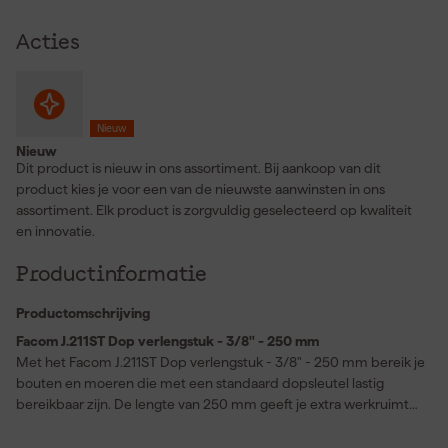
Acties
Nieuw
Nieuw
Dit product is nieuw in ons assortiment. Bij aankoop van dit
product kies je voor een van de nieuwste aanwinsten in ons
assortiment. Elk product is zorgvuldig geselecteerd op kwaliteit
en innovatie.
Productinformatie
Productomschrijving
Facom J.211ST Dop verlengstuk - 3/8" - 250 mm
Met het Facom J.211ST Dop verlengstuk - 3/8" - 250 mm bereik je
bouten en moeren die met een standaard dopsleutel lastig
bereikbaar zijn. De lengte van 250 mm geeft je extra werkruimte
zodat je dieper in motorruimtes of machinebehuizingen komt.
Dankzij de 3/8" aansluiting sluit dit dop verlengstuk soepel aan op