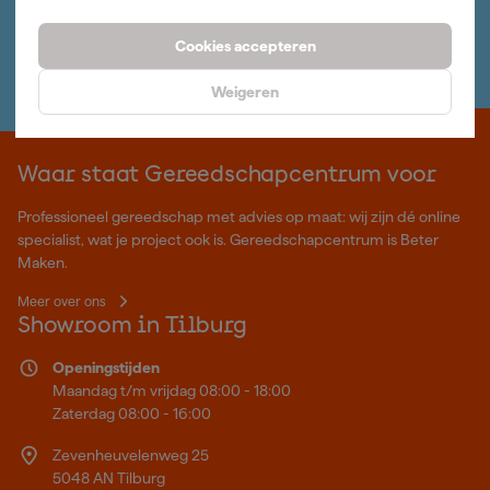
Nieuwsbrief
Inschrijven wekelijkse nieuwsbrief
Cookies accepteren
Wij helpen je graag
Neem contact op met één van onze specialisten.
Weigeren
Waar staat Gereedschapcentrum voor
Professioneel gereedschap met advies op maat: wij zijn dé online
specialist, wat je project ook is. Gereedschapcentrum is Beter
Maken.
Meer over ons
Showroom in Tilburg
Openingstijden
Maandag t/m vrijdag 08:00 - 18:00
Zaterdag 08:00 - 16:00
Zevenheuvelenweg 25
5048 AN Tilburg