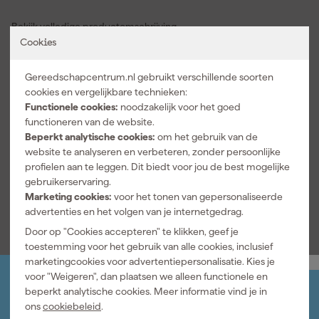
productmodel JT.4T sluit netjes aan op precies schroefwerk waar
Bekijk volledige productomschrijving
grip en controle belangrijk zijn. Als hex bitdop helpt hij je bij het
Cookies
losdraaien en vastzetten van zeskant schroeven in machines
Kenmerken
meubels en constructies. Je merkt vooral het verschil wanneer
een gewone inbussleutel te weinig bereik geeft en een
Aansluiting
3/8"
Gereedschapcentrum.nl gebruikt verschillende soorten
schroevendraaierdop meer werktempo brengt. Door de 4 mm
cookies en vergelijkbare technieken:
Aantal stuks
1
maatvoering kies je snel de juiste dop voor kleinere
Functionele cookies:
noodzakelijk voor het goed
inbusverbindingen. Artikelnummer 424070 maakt herkennen en
Bitmaten
Hex 4
functioneren van de website.
nabestellen eenvoudig wanneer je gericht zoekt naar een Facom
Beperkt analytische cookies:
om het gebruik van de
Geschikt voor machine
Accu Slagschroevendraaier
dopbit voor je werkplaats. Zo werk je netter aan elke klus waarbij
website te analyseren en verbeteren, zonder persoonlijke
een passende inbus dop en betrouwbaar handgereedschap het
Soort bit
Hex
profielen aan te leggen. Dit biedt voor jou de best mogelijke
verschil maken.
gebruikerservaring.
Marketing cookies:
voor het tonen van gepersonaliseerde
Bekijk alle kenmerken
advertenties en het volgen van je internetgedrag.
Door op "Cookies accepteren" te klikken, geef je
toestemming voor het gebruik van alle cookies, inclusief
marketingcookies voor advertentiepersonalisatie. Kies je
voor "Weigeren", dan plaatsen we alleen functionele en
beperkt analytische cookies. Meer informatie vind je in
Jouw account
ons
cookiebeleid
.
Log-in en beheer je bestellingen en gegevens