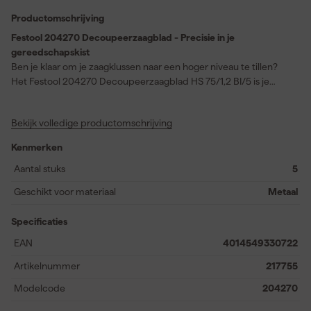
Productomschrijving
Festool 204270 Decoupeerzaagblad - Precisie in je
gereedschapskist
Ben je klaar om je zaagklussen naar een hoger niveau te tillen?
Het Festool 204270 Decoupeerzaagblad HS 75/1,2 BI/5 is je
nieuwe partner in precisie. Dit bi-metaal zaagblad van 75
millimeter lang biedt je de veelzijdigheid en duurzaamheid die
Bekijk volledige productomschrijving
elke klusser nodig heeft. Of je nu door hout, metaal of kunststof
moet zagen, deze universele bladen zijn ervoor gemaakt. Met
Kenmerken
een verpakking van vijf stuks ben je altijd voorbereid, want je
grijpt continu naar een splinternieuw, scherp blad wanneer je dat
Aantal stuks
5
het meest nodig hebt. Da’s handig! Zelfs de meest veeleisende
Geschikt voor materiaal
Metaal
zaagprojecten kunnen dit blad aan; ideaal voor zowel de vakman
als de enthousiaste doe-het-zelver die niets aan het toeval
Specificaties
overlaat.
EAN
4014549330722
Artikelnummer
217755
Modelcode
204270