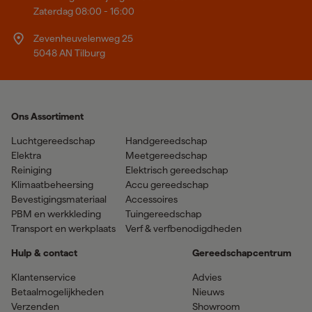
Zaterdag 08:00 - 16:00
Zevenheuvelenweg 25
5048 AN Tilburg
Ons Assortiment
Luchtgereedschap
Handgereedschap
Elektra
Meetgereedschap
Reiniging
Elektrisch gereedschap
Klimaatbeheersing
Accu gereedschap
Bevestigingsmateriaal
Accessoires
PBM en werkkleding
Tuingereedschap
Transport en werkplaats
Verf & verfbenodigdheden
Hulp & contact
Gereedschapcentrum
Klantenservice
Advies
Betaalmogelijkheden
Nieuws
Verzenden
Showroom