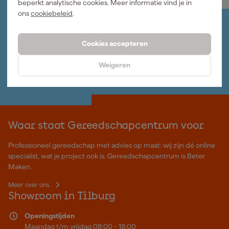
beperkt analytische cookies. Meer informatie vind je in
ons
cookiebeleid
.
Jouw account
Log-in en beheer je bestellingen en gegevens
Cookies accepteren
Nieuwsbrief
Inschrijven wekelijkse nieuwsbrief
Weigeren
Wij helpen je graag
Neem contact op met één van onze specialisten.
Waar staat Gereedschapcentrum voor
Professioneel gereedschap met advies op maat: wij zijn dé online
specialist, wat je project ook is. Gereedschapcentrum is Beter
Maken.
Meer over ons
Showroom in Tilburg
Openingstijden
Maandag t/m vrijdag 08:00 - 18:00