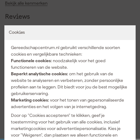
Bekijk alle kenmerken
Reviews
4.0
/ 5
Cookies
1 review
5 sterren
0
Gereedschapcentrum.nl gebruikt verschillende soorten
4 sterren
1
cookies en vergelijkbare technieken:
3 sterren
0
Functionele cookies:
noodzakelijk voor het goed
2 sterren
0
functioneren van de website.
1 ster
0
Beperkt analytische cookies:
om het gebruik van de
website te analyseren en verbeteren, zonder persoonlijke
4.0
geverifieerd
profielen aan te leggen. Dit biedt voor jou de best mogelijke
Goed product. Zaagt goed.
gebruikerservaring.
1-5-2021
Marketing cookies:
voor het tonen van gepersonaliseerde
advertenties en het volgen van je internetgedrag.
Over onze reviews
Door op "Cookies accepteren" te klikken, geef je
toestemming voor het gebruik van alle cookies, inclusief
marketingcookies voor advertentiepersonalisatie. Kies je
voor "Weigeren", dan plaatsen we alleen functionele en