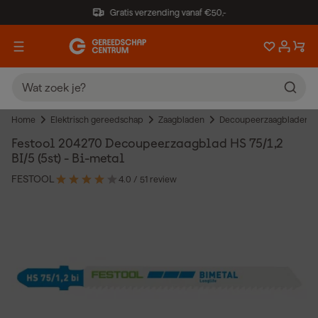
Gratis verzending vanaf €50,-
Home
Elektrisch gereedschap
Zaagbladen
Decoupeerzaagbladen
Festool 204270 Decoupeerzaagblad HS 75/1,2
BI/5 (5st) - Bi-metal
FESTOOL
4.0
/ 5
1 review